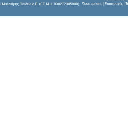
Όροι χρήσης
|
Επιστροφές
|
Τ
© Μαλλιάρης Παιδεία Α.Ε. (Γ.Ε.Μ.Η. 038272305000)