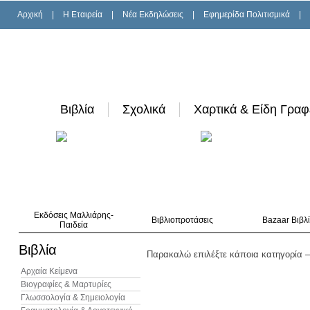
Αρχική
|
H Εταιρεία
|
Νέα Εκδηλώσεις
|
Εφημερίδα Πολιτισμικά
|
Βιβλία
Σχολικά
Χαρτικά & Είδη Γραφ
Εκδόσεις Μαλλιάρης-
Βιβλιοπροτάσεις
Bazaar Βιβλ
Παιδεία
Βιβλία
Παρακαλώ επιλέξτε κάποια κατηγορία –
Αρχαία Κείμενα
Βιογραφίες & Μαρτυρίες
Γλωσσολογία & Σημειολογία