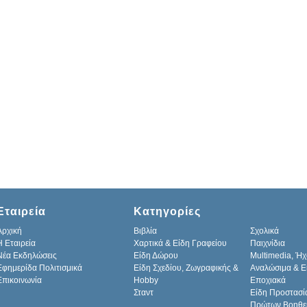
Εταιρεία
Κατηγορίες
Αρχική
Βιβλία
Σχολικά
H Εταιρεία
Χαρτικά & Είδη Γραφείου
Παιχνίδια
Νέα Εκδηλώσεις
Είδη Δώρου
Multimedia, Ήχ
Εφημερίδα Πολιτισμικά
Είδη Σχεδίου, Ζωγραφικής &
Αναλώσιμα & Ε
Επικοινωνία
Hobby
Εποχιακά
Σταντ
Είδη Προστασί
Πρώτων Βοηθε