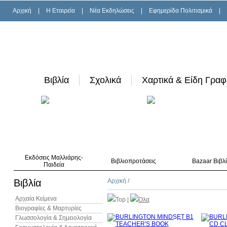
Αρχική
|
H Εταιρεία
|
Νέα Εκδηλώσεις
|
Εφημερίδα Πολιτισμικά
|
Βιβλία
Σχολικά
Χαρτικά & Είδη Γραφ
Εκδόσεις Μαλλιάρης-
Βιβλιοπροτάσεις
Bazaar Βιβλ
Παιδεία
Βιβλία
Αρχική
/
Αρχαία Κείμενα
Top
|
Όλα
Βιογραφίες & Μαρτυρίες
Γλωσσολογία & Σημειολογία
7%
έκπτωση