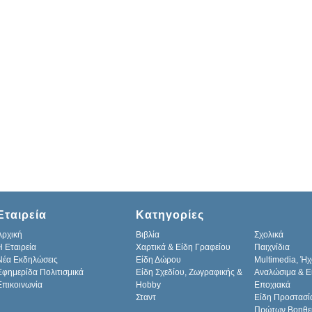
Εταιρεία
Κατηγορίες
Αρχική
Βιβλία
Σχολικά
H Εταιρεία
Χαρτικά & Είδη Γραφείου
Παιχνίδια
Νέα Εκδηλώσεις
Είδη Δώρου
Multimedia, Ήχ
Εφημερίδα Πολιτισμικά
Είδη Σχεδίου, Ζωγραφικής &
Αναλώσιμα & Ε
Επικοινωνία
Hobby
Εποχιακά
Σταντ
Είδη Προστασί
Πρώτων Βοηθε