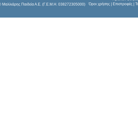
Όροι χρήσης
|
Επιστροφές
|
Τ
© Μαλλιάρης Παιδεία Α.Ε. (Γ.Ε.Μ.Η. 038272305000)