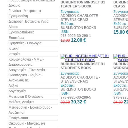
Γραμματολογία & Λογοτεχνικό
BURLINGTON MINDSET B1
BURLIN
Δοκίμιο
TEACHER'S BOOK
CLASS
Γυναίκα - Μητρότητα -
Συγγραφέας:
Συγγραφέ
ADDISON CHARLOTTE -
ADDISON
Εγκυμοσύνη
STEVENS CRAIG
STEVEN
Διατροφή, Βότανα & Υγεία
Εκδότης:
Εκδότης:
Δίκαιο
BURLINGTON BOOKS
BURLIN
ISBN:
15,00 
Εγκυκλοπαίδειες
978-9925-30-290-1
Επιστήμες
12,00 €
12,90
Θρησκείες - Θεολογία
Ιατρική
Ιστορία
7%
Κοινωνιολογία - ΜΜΕ -
έκπτωση
BURLINGTON MINDSET B1
BURLIN
Δημοσιογραφία
STUDENT'S BOOK
WORKB
Λαογραφία - Εθνολογία -
Συγγραφέας:
Συγγραφέ
Οδοιπορικά - Ταξίδια -
ADDISON CHARLOTTE -
ADDISON
Ανακαλύψεις
STEVENS CRAIG
STEVEN
Εκδότης:
Εκδότης:
Λεξικά
BURLINGTON BOOKS
BURLIN
Λογοτεχνία
ISBN:
ISBN:
Μαγειρική & Οινολογία
978-9925-30-289-5
978-9925
30,32 €
22
Μελέτες, Δοκίμια
32,60
24,30
Μεταφυσική - Εσωτερισμός -
Αναζήτηση
Ξενόγλωσσα
Οικονομία - Μάνατζμεντ