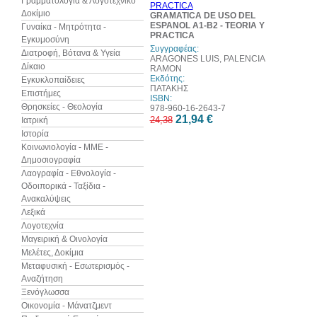
Γραμματολογία & Λογοτεχνικό
Δοκίμιο
GRAMATICA DE USO DEL
ESPANOL A1-B2 - TEORIA Y
Γυναίκα - Μητρότητα -
PRACTICA
Εγκυμοσύνη
Συγγραφέας:
Διατροφή, Βότανα & Υγεία
ARAGONES LUIS, PALENCIA
Δίκαιο
RAMON
Εκδότης:
Εγκυκλοπαίδειες
ΠΑΤΑΚΗΣ
Επιστήμες
ISBN:
Θρησκείες - Θεολογία
978-960-16-2643-7
21,94 €
24,38
Ιατρική
Ιστορία
Κοινωνιολογία - ΜΜΕ -
Δημοσιογραφία
Λαογραφία - Εθνολογία -
Οδοιπορικά - Ταξίδια -
Ανακαλύψεις
Λεξικά
Λογοτεχνία
Μαγειρική & Οινολογία
Μελέτες, Δοκίμια
Μεταφυσική - Εσωτερισμός -
Αναζήτηση
Ξενόγλωσσα
Οικονομία - Μάνατζμεντ