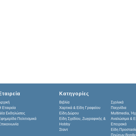
Εταιρεία
Κατηγορίες
Αρχική
Βιβλία
Σχολικά
H Εταιρεία
Χαρτικά & Είδη Γραφείου
Παιχνίδια
Νέα Εκδηλώσεις
Είδη Δώρου
Multimedia, Ήχ
Εφημερίδα Πολιτισμικά
Είδη Σχεδίου, Ζωγραφικής &
Αναλώσιμα & Ε
Επικοινωνία
Hobby
Εποχιακά
Σταντ
Είδη Προστασί
Πρώτων Βοηθε