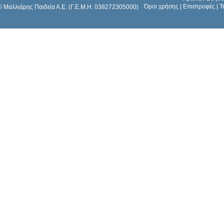
Όροι χρήσης
|
Επιστροφές
|
Τ
© Μαλλιάρης Παιδεία Α.Ε. (Γ.Ε.Μ.Η. 038272305000)