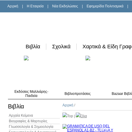
Αρχική
|
H Εταιρεία
|
Νέα Εκδηλώσεις
|
Εφημερίδα Πολιτισμικά
|
Βιβλία
Σχολικά
Χαρτικά & Είδη Γραφ
Εκδόσεις Μαλλιάρης-
Βιβλιοπροτάσεις
Bazaar Βιβλ
Παιδεία
Βιβλία
Αρχική
/
Αρχαία Κείμενα
Top
|
Όλα
Βιογραφίες & Μαρτυρίες
Γλωσσολογία & Σημειολογία
10%
έκπτωση