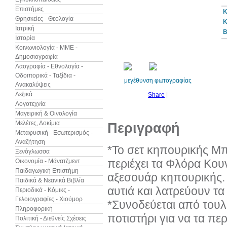
Επιστήμες
Κ
Θρησκείες - Θεολογία
Κ
Ιατρική
B
Ιστορία
Κοινωνιολογία - ΜΜΕ -
Δημοσιογραφία
Λαογραφία - Εθνολογία -
Οδοιπορικά - Ταξίδια -
μεγέθυνση φωτογραφίας
Ανακαλύψεις
Λεξικά
Share
|
Λογοτεχνία
Μαγειρική & Οινολογία
Μελέτες, Δοκίμια
Περιγραφή
Μεταφυσική - Εσωτερισμός -
Αναζήτηση
*Το σετ κηπουρικής Μ
Ξενόγλωσσα
περιέχει τα Φλόρα Κουν
Οικονομία - Μάνατζμεντ
Παιδαγωγική Επιστήμη
αξεσουάρ κηπουρικής. 
Παιδικά & Νεανικά Βιβλία
αυτιά και λατρεύουν τα
Περιοδικά - Κόμικς -
Γελοιογραφίες - Χιούμορ
*Συνοδεύεται από τουλ
Πληροφορική
ποτιστήρι για να τα περ
Πολιτική - Διεθνείς Σχέσεις