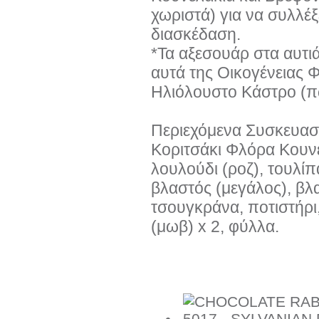
χωριστά) για να συλλέξ
διασκέδαση.
*Τα αξεσουάρ στα αυτι
αυτά της Οικογένειας 
Ηλιόλουστο Κάστρο (π
Περιεχόμενα Συσκευασ
Κοριτσάκι Φλόρα Κουνε
λουλούδι (ροζ), τουλίπ
βλαστός (μεγάλος), βλα
τσουγκράνα, ποτιστήρι, 
(μωβ) x 2, φύλλα.
Προιόντα του ίδιου κατασκευαστή