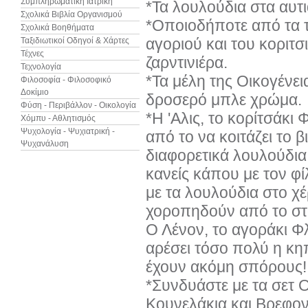
Συμπληρωματική Ιατρική
*Τα λουλούδια στα αυτ
Σχολικά Βιβλία Οργανισμού
*Οποιοδήποτε από τα τ
Σχολικά Βοηθήματα
αγοριού και του κοριτσ
Ταξιδιωτικοί Οδηγοί & Χάρτες
Τέχνες
ζαρντινιέρα.
Τεχνολογία
*Τα μέλη της Οικογένε
Φιλοσοφία - Φιλοσοφικό
Δοκίμιο
δροσερό μπλε χρώμα.
Φύση - Περιβάλλον - Οικολογία
*Η 'Αλις, το κορίτσάκι
Χόμπυ - Αθλητισμός
Ψυχολογία - Ψυχιατρική -
από το να κοιτάζει το 
Ψυχανάλυση
διαφορετικά λουλούδια
κανείς κάπου με τον φίλ
με τα λουλούδια στο χέρ
χοροπηδούν από το στό
Ο Λένον, το αγοράκι Φλ
αρέσει τόσο πολύ η κη
έχουν ακόμη σπόρους!
*Συνδυάστε με τα σετ 
Κουνελάκια και Βρεφο