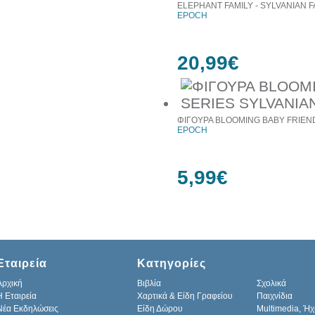
ELEPHANT FAMILY - SYLVANIAN F
EPOCH
20,99€
ΦΙΓΟΥΡΑ BLOOMING BABY FRIEND
EPOCH
5,99€
Εταιρεία
Κατηγορίες
Αρχική
Βιβλία
Σχολικά
H Εταιρεία
Χαρτικά & Είδη Γραφείου
Παιχνίδια
Νέα Εκδηλώσεις
Είδη Δώρου
Multimedia, Ήχ