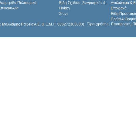
Εφημερίδα Πολιτισμικά
Είδη Σχεδίου, Ζωγραφικής &
Αναλώσιμα & Ε
Επικοινωνία
Hobby
Εποχιακά
Σταντ
Είδη Προστασί
Πρώτων Βοηθε
Όροι χρήσης
|
Επιστροφές
|
Τ
© Μαλλιάρης Παιδεία Α.Ε. (Γ.Ε.Μ.Η. 038272305000)