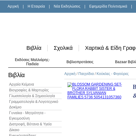
Αρχική
|
H Εταιρεία
|
Νέα Εκδηλώσεις
|
Εφημερίδα Πολιτισμικά
|
Βιβλία
Σχολικά
Χαρτικά & Είδη Γραφ
Εκδόσεις Μαλλιάρης-
Βιβλιοπροτάσεις
Bazaar Βιβλ
Παιδεία
Βιβλία
Αρχική
/
Παιχνίδια
/
Κούκλες - Φιγούρες
Αρχαία Κείμενα
Βιογραφίες & Μαρτυρίες
Γλωσσολογία & Σημειολογία
Γραμματολογία & Λογοτεχνικό
Δοκίμιο
Γυναίκα - Μητρότητα -
Εγκυμοσύνη
Διατροφή, Βότανα & Υγεία
Δίκαιο
Εγκυκλοπαίδειες