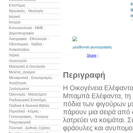
Κ
Επιστήμες
B
Θρησκείες - Θεολογία
Η
Ιατρική
Ιστορία
Κοινωνιολογία - ΜΜΕ -
Δημοσιογραφία
Λαογραφία - Εθνολογία -
Οδοιπορικά - Ταξίδια -
μεγέθυνση φωτογραφίας
Ανακαλύψεις
Λεξικά
Share
|
Λογοτεχνία
Μαγειρική & Οινολογία
Μελέτες, Δοκίμια
Περιγραφή
Μεταφυσική - Εσωτερισμός -
Αναζήτηση
Η Οικογένεια Ελέφαντα 
Ξενόγλωσσα
Μπαμπά Ελέφαντα, τη Μ
Οικονομία - Μάνατζμεντ
Παιδαγωγική Επιστήμη
πόδια των φιγούρων μπ
Παιδικά & Νεανικά Βιβλία
πάρουν μια σειρά από 
Περιοδικά - Κόμικς -
Γελοιογραφίες - Χιούμορ
λατρεύει να κοιμάται. Σ
Πληροφορική
φράουλες και ανυπομονε
Πολιτική - Διεθνείς Σχέσεις