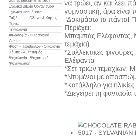
Συμπληρωματική Ιατρική
να τρώει, αν και λέει πά
Σχολικά Βιβλία Οργανισμού
γυμναστική, άρα είναι 
Σχολικά Βοηθήματα
"Δοκιμάσω τα πάντα! 
Ταξιδιωτικοί Οδηγοί & Χάρτες
Τέχνες
Περιέχει:
Τεχνολογία
Μπαμπάς Ελέφαντας, 
Φιλοσοφία - Φιλοσοφικό
Δοκίμιο
τεμάχια)
Φύση - Περιβάλλον - Οικολογία
*Συλλεκτικές φιγούρες
Χόμπυ - Αθλητισμός
Ψυχολογία - Ψυχιατρική -
Ελέφαντα
Ψυχανάλυση
*Σετ τριών τεμαχίων: 
*Ντυμένοι με αποσπώμ
*Κατάλληλο για ηλικίες
*Διεγείρει τη φαντασία 
Προιόντα του ίδιου κατασκευαστή