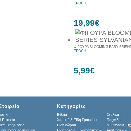
EPOCH
19,99€
ΦΙΓΟΥΡΑ BLOOMING BABY FRIEND
EPOCH
5,99€
Εταιρεία
Κατηγορίες
Αρχική
Βιβλία
Σχολικά
H Εταιρεία
Χαρτικά & Είδη Γραφείου
Παιχνίδια
Νέα Εκδηλώσεις
Είδη Δώρου
Multimedia, Ήχ
Εφημερίδα Πολιτισμικά
Είδη Σχεδίου, Ζωγραφικής &
Αναλώσιμα & Ε