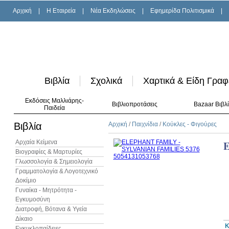
Αρχική
|
H Εταιρεία
|
Νέα Εκδηλώσεις
|
Εφημερίδα Πολιτισμικά
|
Βιβλία
Σχολικά
Χαρτικά & Είδη Γραφ
Εκδόσεις Μαλλιάρης-
Βιβλιοπροτάσεις
Bazaar Βιβλ
Παιδεία
Βιβλία
Αρχική
/
Παιχνίδια
/
Κούκλες - Φιγούρες
Αρχαία Κείμενα
E
Βιογραφίες & Μαρτυρίες
Γλωσσολογία & Σημειολογία
Γραμματολογία & Λογοτεχνικό
Δοκίμιο
Γυναίκα - Μητρότητα -
Εγκυμοσύνη
Διατροφή, Βότανα & Υγεία
Δίκαιο
Κ
Εγκυκλοπαίδειες