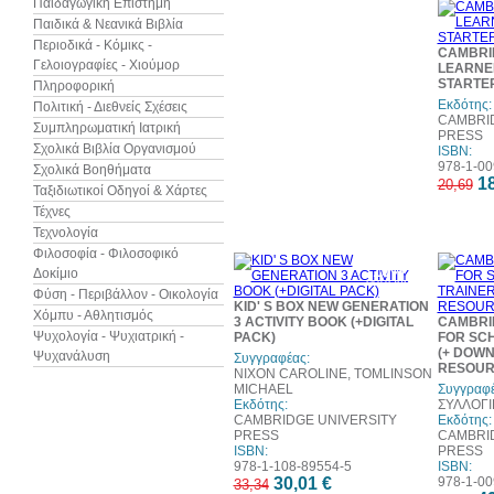
Παιδαγωγική Επιστήμη
Παιδικά & Νεανικά Βιβλία
Περιοδικά - Κόμικς -
CAMBRI
Γελοιογραφίες - Χιούμορ
LEARNE
STARTE
Πληροφορική
Εκδότης:
Πολιτική - Διεθνείς Σχέσεις
CAMBRI
Συμπληρωματική Ιατρική
PRESS
Σχολικά Βιβλία Οργανισμού
ISBN:
978-1-00
Σχολικά Βοηθήματα
18
20,69
Ταξιδιωτικοί Οδηγοί & Χάρτες
Τέχνες
Τεχνολογία
Φιλοσοφία - Φιλοσοφικό
10%
Δοκίμιο
έκπτωση
Φύση - Περιβάλλον - Οικολογία
KID' S BOX NEW GENERATION
Χόμπυ - Αθλητισμός
3 ACTIVITY BOOK (+DIGITAL
CAMBRI
Ψυχολογία - Ψυχιατρική -
PACK)
FOR SCH
(+ DOW
Ψυχανάλυση
Συγγραφέας:
RESOUR
NIXON CAROLINE, TOMLINSON
MICHAEL
Συγγραφέ
Εκδότης:
ΣΥΛΛΟΓΙ
CAMBRIDGE UNIVERSITY
Εκδότης:
PRESS
CAMBRI
ISBN:
PRESS
978-1-108-89554-5
ISBN:
30,01 €
978-1-00
33,34