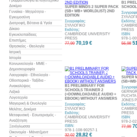
Γραμματολογία & Λογοτεχνικό
B1 PREL
Δοκίμιο
SUPER MINDS 2 SUPER PACK
SCHOOL
(SB+ WB+ WORLDLIST) 2ND
Γυναίκα - Μητρότητα -
Συγγραφέ
EDITION
ΣΥΛΛΟΓΙ
Εγκυμοσύνη
Συγγραφέας:
Εκδότης:
Διατροφή, Βότανα & Υγεία
ΣΥΛΛΟΓΙΚΟ
CAMBRI
Δίκαιο
Εκδότης:
PRESS
CAMBRIDGE UNIVERSITY
ISBN:
Εγκυκλοπαίδειες
PRESS
978-1-00
Επιστήμες
70,19 €
51
77,99
56,98
Θρησκείες - Θεολογία
Ιατρική
Ιστορία
Κοινωνιολογία - ΜΜΕ -
Δημοσιογραφία
10%
Λαογραφία - Εθνολογία -
έκπτωση
SUPER M
Οδοιπορικά - Ταξίδια -
(SB+WB
B1 PRELIMINARY FOR
Ανακαλύψεις
Συγγραφέ
SCHOOLS TRAINER 2
GERNGR
Λεξικά
(+DOWNLOADABLE AUDIO +
PUCHTA 
Λογοτεχνία
EBOOK) WITHOUT ANSWERS
JONES P
Μαγειρική & Οινολογία
Συγγραφέας:
Εκδότης:
ΣΥΛΛΟΓΙΚΟ
CAMBRI
Μελέτες, Δοκίμια
Εκδότης:
PRESS
Μεταφυσική - Εσωτερισμός -
CAMBRIDGE UNIVERSITY
ISBN:
Αναζήτηση
PRESS
978-2-02
ISBN:
70
Ξενόγλωσσα
77,99
978-1-108-90257-1
Οικονομία - Μάνατζμεντ
28,82 €
32,02