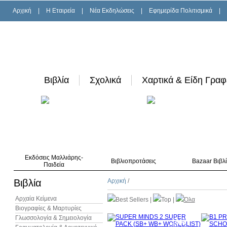
Αρχική
|
H Εταιρεία
|
Νέα Εκδηλώσεις
|
Εφημερίδα Πολιτισμικά
|
Βιβλία
Σχολικά
Χαρτικά & Είδη Γραφ
Εκδόσεις Μαλλιάρης-
Βιβλιοπροτάσεις
Bazaar Βιβλ
Παιδεία
Βιβλία
Αρχική
/
Αρχαία Κείμενα
Best Sellers
|
Top
|
Όλα
Βιογραφίες & Μαρτυρίες
Γλωσσολογία & Σημειολογία
10%
έκπτωση