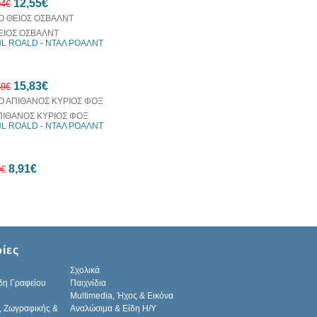
12,55€
έκπτωση
94€
ΕΙΟΣ ΟΣΒΑΛΝΤ
L ROALD - ΝΤΑΛ ΡΟΑΛΝΤ
10%
15,83€
έκπτωση
59€
ΠΙΘΑΝΟΣ ΚΥΡΙΟΣ ΦΟΞ
L ROALD - ΝΤΑΛ ΡΟΑΛΝΤ
10%
8,91€
έκπτωση
0€
10%
ίες
έκπτωση
Σχολικά
δη Γραφείου
Παιχνίδια
Multimedia, Ήχος & Εικόνα
, Ζωγραφικής &
Αναλώσιμα & Είδη Η/Υ