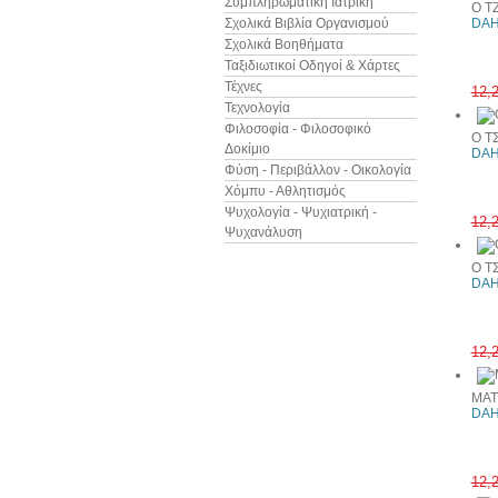
Συμπληρωματική Ιατρική
Ο Τ
Σχολικά Βιβλία Οργανισμού
DAH
Σχολικά Βοηθήματα
Ταξιδιωτικοί Οδηγοί & Χάρτες
Τέχνες
12,
Τεχνολογία
Φιλοσοφία - Φιλοσοφικό
Ο Τ
Δοκίμιο
DAH
Φύση - Περιβάλλον - Οικολογία
Χόμπυ - Αθλητισμός
Ψυχολογία - Ψυχιατρική -
12,
Ψυχανάλυση
Ο Τ
DAH
12,
ΜΑΤ
DAH
12,