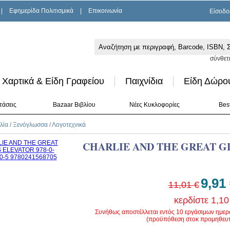
|
Εφημερίδα Πολιτισμικά
|
Επικοινωνία
Είσοδο
σύνθετ
Χαρτικά & Είδη Γραφείου
Παιχνίδια
Είδη Δώρο
τάσεις
Bazaar Βιβλίου
Νέες Κυκλοφορίες
Best
λία
/
Ξενόγλωσσα
/
Λογοτεχνικά
CHARLIE AND THE GREAT G
9,91
11,01 €
κερδίστε 1,10
Συνήθως αποστέλλεται εντός 10 εργάσιμων ημε
(προϋπόθεση στοκ προμηθευτ