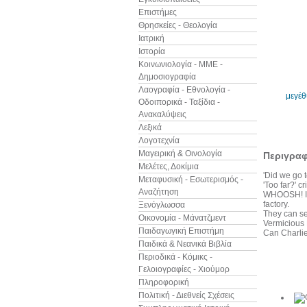
Επιστήμες
Θρησκείες - Θεολογία
Ιατρική
Ιστορία
Κοινωνιολογία - ΜΜΕ -
Δημοσιογραφία
Λαογραφία - Εθνολογία -
μεγέ
Οδοιπορικά - Ταξίδια -
Ανακαλύψεις
Λεξικά
Λογοτεχνία
Μαγειρική & Οινολογία
Περιγρα
Μελέτες, Δοκίμια
'Did we go t
Μεταφυσική - Εσωτερισμός -
'Too far?' c
Αναζήτηση
WHOOSH! Ins
factory.
Ξενόγλωσσα
They can se
Οικονομία - Μάνατζμεντ
Vermicious K
Παιδαγωγική Επιστήμη
Can Charlie
Παιδικά & Νεανικά Βιβλία
Περιοδικά - Κόμικς -
Γελοιογραφίες - Χιούμορ
Άλλα βιβ
Πληροφορική
Πολιτική - Διεθνείς Σχέσεις