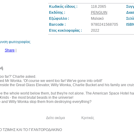
Κωδικός είδους :
118.2065
Συγγ
Εκδότης :
PENGUIN
Διασ
Εξώφυλλο :
Μαλακό
Σελί
10%
Barcode :
9780241568705
ISBN
έκπτωση
Ετος κυκλοφορίας :
2022
θυνση φωτογραφίας
Share
|
φή
oo far?' Charlie asked.
ried Mr Wonka. 'Of course we went too far! We've gone into orbit!'
ide the Great Glass Elevator, Willy Wonka, Charlie Bucket and his family are crui
e the whole world below them, but they're not alone. The American Space Hotel has
nids - the most brutal beasts in the universe!
 and Willy Wonka stop them from destroying everything?
λία του συγγραφέα
Δείτε ακόμα
Κριτικές