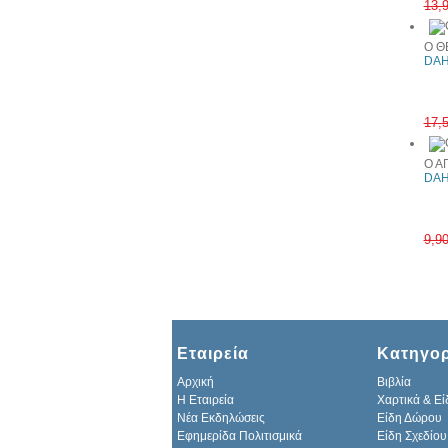
13,
Ο Θ
DAH
17,
Ο Α
DAH
9,9
Εταιρεία
Κατηγορ
Αρχική
Βιβλία
H Εταιρεία
Χαρτικά & Εί
Νέα Εκδηλώσεις
Είδη Δώρου
Εφημερίδα Πολιτισμικά
Είδη Σχεδίου