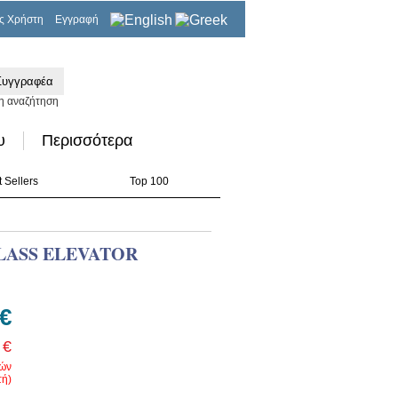
ς Χρήστη
Εγγραφή
0,00€
η αναζήτηση
υ
Περισσότερα
 Sellers
Top 100
LASS ELEVATOR
 €
 €
ρών
ή)