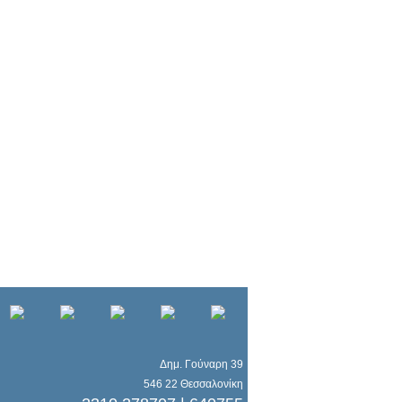
Δημ. Γούναρη 39
546 22 Θεσσαλονίκη