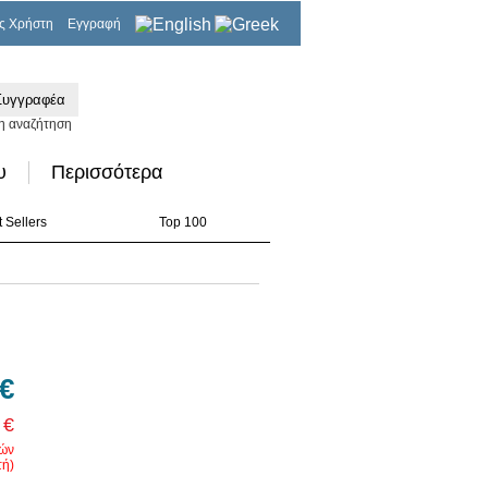
ς Χρήστη
Εγγραφή
0,00€
η αναζήτηση
υ
Περισσότερα
 Sellers
Top 100
 €
 €
ρών
ή)