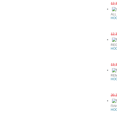
12,
ALL
HOO
12,
REG
HOO
13,
REM
HOO
20,
ΠΛΗ
HOO