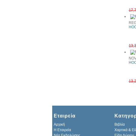
17,
REG
HOO
13,
NOV
HOO
13,
Εταιρεία
Κατηγορ
Αρχική
Βιβλία
H Εταιρεία
Χαρτικά & Εί
Νέα Εκδηλώσεις
Είδη Δώρου