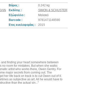
Βάρος :
0.242 kg
ΟΛΙΝ
Εκδότης :
SIMON & SCHUSTER
Εξώφυλλο :
Μαλακό
Barcode :
9781471148590
Ετος κυκλοφορίας :
2015
e - and finding your heart somewhere between
e's no room for mistakes. But when she walks
nigmatic artist who works there, Owen Gentry. For
 some major secrets from coming out. The
 her life back on track is to cut Owen out of it.
etimes as subjective as art. All he would have to
ructive than the actual sin..."