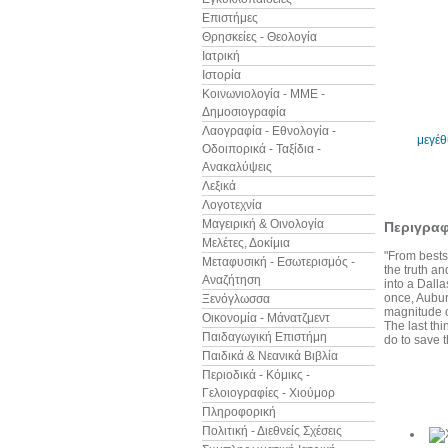
Επιστήμες
Θρησκείες - Θεολογία
Ιατρική
Ιστορία
Κοινωνιολογία - ΜΜΕ -
Δημοσιογραφία
Λαογραφία - Εθνολογία -
μεγέ
Οδοιπορικά - Ταξίδια -
Ανακαλύψεις
Λεξικά
Λογοτεχνία
Μαγειρική & Οινολογία
Περιγρα
Μελέτες, Δοκίμια
"From bests
Μεταφυσική - Εσωτερισμός -
the truth a
Αναζήτηση
into a Dalla
once, Aubur
Ξενόγλωσσα
magnitude of
Οικονομία - Μάνατζμεντ
The last thi
Παιδαγωγική Επιστήμη
do to save t
Παιδικά & Νεανικά Βιβλία
Περιοδικά - Κόμικς -
Γελοιογραφίες - Χιούμορ
Άλλα βιβ
Πληροφορική
Πολιτική - Διεθνείς Σχέσεις