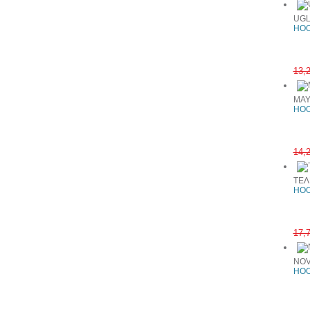
UGL
HOO
13,
MAY
HOO
14,
ΤΕΛ
HOO
17,
NOV
HOO