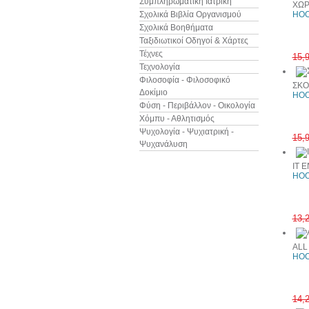
Συμπληρωματική Ιατρική
ΧΩΡ
Σχολικά Βιβλία Οργανισμού
HOO
Σχολικά Βοηθήματα
Ταξιδιωτικοί Οδηγοί & Χάρτες
Τέχνες
15,
Τεχνολογία
Φιλοσοφία - Φιλοσοφικό
ΣΚΟ
Δοκίμιο
HOO
Φύση - Περιβάλλον - Οικολογία
Χόμπυ - Αθλητισμός
Ψυχολογία - Ψυχιατρική -
15,
Ψυχανάλυση
IT 
HOO
13,
ALL
HOO
14,