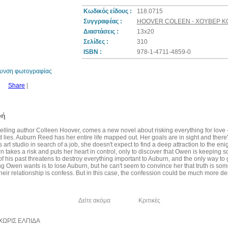
Κωδικός είδους :
118.0715
Συγγραφέας :
HOOVER COLEEN - ΧΟΥΒΕΡ Κ
Διαστάσεις :
13x20
10%
Σελίδες :
310
έκπτωση
ISBN :
978-1-4711-4859-0
θυνση φωτογραφίας
Share
|
φή
elling author Colleen Hoover, comes a new novel about risking everything for lov
nd lies. Auburn Reed has her entire life mapped out. Her goals are in sight and ther
s art studio in search of a job, she doesn't expect to find a deep attraction to the e
n takes a risk and puts her heart in control, only to discover that Owen is keeping
 his past threatens to destroy everything important to Auburn, and the only way to get
ng Owen wants is to lose Auburn, but he can't seem to convince her that truth is som
heir relationship is confess. But in this case, the confession could be much more dest
λία του συγγραφέα
Δείτε ακόμα
Κριτικές