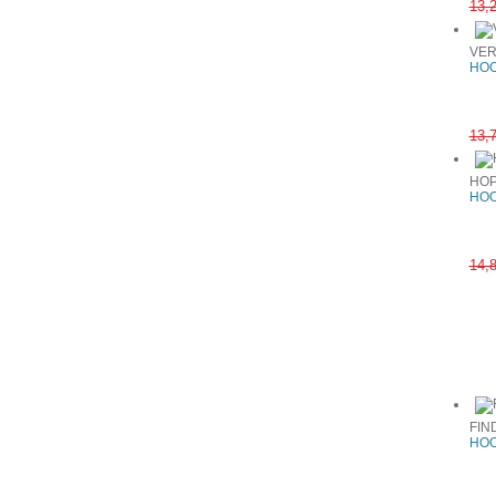
13,
VER
HOO
13,
HOP
HOO
14,
Συχνά αγ
FIN
HOO