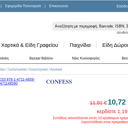
|
Εφημερίδα Πολιτισμικά
|
Επικοινωνία
Είσοδο
σύνθετ
Χαρτικά & Είδη Γραφείου
Παιχνίδια
Είδη Δώρο
τάσεις
Bazaar Βιβλίου
Νέες Κυκλοφορίες
Best
λία
/
Ξενόγλωσσα
/
Λογοτεχνικά
/
Αγγλικά
CONFESS
10,72
11,91 €
κερδίστε 1,19
Συνήθως αποστέλλεται εντός 10 εργάσιμων ημε
(προϋπόθεση στοκ προμηθευτ