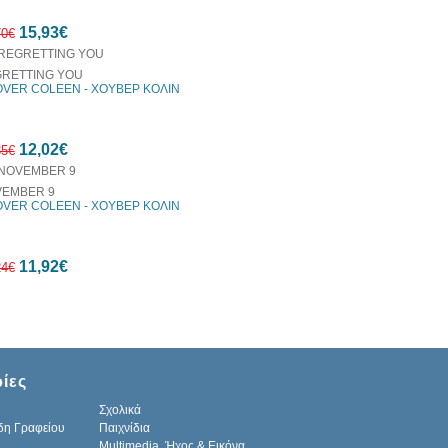
15%
15,93€
έκπτωση
70€
RETTING YOU
VER COLEEN - ΧΟΥΒΕΡ ΚΟΛΙΝ
10%
12,02€
έκπτωση
35€
EMBER 9
VER COLEEN - ΧΟΥΒΕΡ ΚΟΛΙΝ
10%
11,92€
έκπτωση
24€
10%
ίες
έκπτωση
Σχολικά
δη Γραφείου
Παιχνίδια
Multimedia, Ήχος & Εικόνα