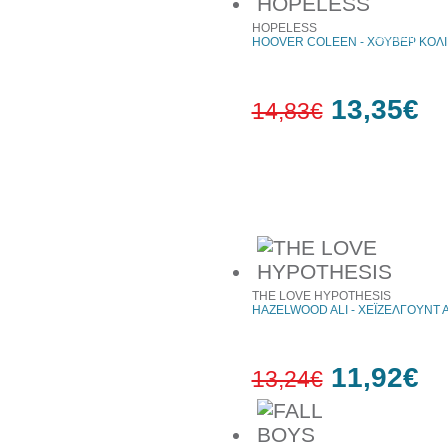
10%
HOPELESS
έκπτωση
HOOVER COLEEN - ΧΟΥΒΕΡ ΚΟΛ
13,35€
14,83€
10%
έκπτωση
Συχνά αγοράζονται μαζί
THE LOVE HYPOTHESIS
HAZELWOOD ALI - ΧΕΪΖΕΛΓΟΥΝΤ Α
11,92€
13,24€
10%