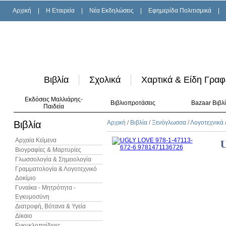
Αρχική
|
H Εταιρεία
|
Νέα Εκδηλώσεις
|
Εφημερίδα Πολιτισμικά
|
Βιβλία
Σχολικά
Χαρτικά & Είδη Γραφ
Εκδόσεις Μαλλιάρης-
Βιβλιοπροτάσεις
Bazaar Βιβλ
Παιδεία
Βιβλία
Αρχική
/
Βιβλία
/
Ξενόγλωσσα
/
Λογοτεχνικά
Αρχαία Κείμενα
Βιογραφίες & Μαρτυρίες
Γλωσσολογία & Σημειολογία
Γραμματολογία & Λογοτεχνικό
Δοκίμιο
Γυναίκα - Μητρότητα -
Εγκυμοσύνη
Διατροφή, Βότανα & Υγεία
Δίκαιο
Εγκυκλοπαίδειες