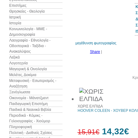
Επιστήμες
Κ
Θρησκείες - Θεολογία
Σ
Ιατρική
Δ
Ιστορία
10%
Σ
έκπτωση
Κοινωνιολογία - ΜΜΕ -
I
Δημοσιογραφία
Λαογραφία - Εθνολογία -
μεγέθυνση φωτογραφίας
Οδοιπορικά - Ταξίδια -
Ανακαλύψεις
Share
|
Λεξικά
Λογοτεχνία
Μαγειρική & Οινολογία
Μελέτες, Δοκίμια
Άλλα βιβλία του συγγραφέα
Κρι
Μεταφυσική - Εσωτερισμός -
Αναζήτηση
Ξενόγλωσσα
Οικονομία - Μάνατζμεντ
Παιδαγωγική Επιστήμη
ΧΩΡΙΣ ΕΛΠΙΔΑ
Παιδικά & Νεανικά Βιβλία
HOOVER COLEEN - ΧΟΥΒΕΡ ΚΟΛ
Περιοδικά - Κόμικς -
Γελοιογραφίες - Χιούμορ
Πληροφορική
14,32€
15,91€
Πολιτική - Διεθνείς Σχέσεις