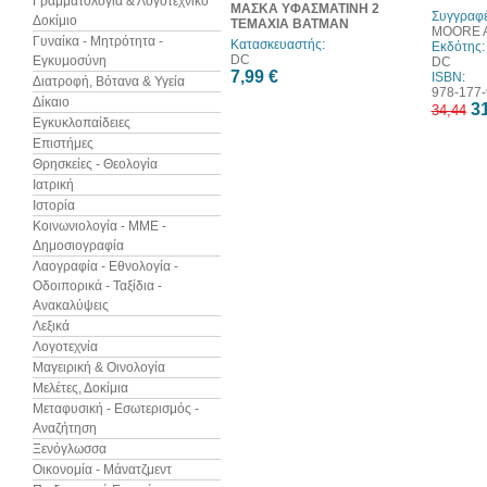
Γραμματολογία & Λογοτεχνικό
ΜΑΣΚΑ ΥΦΑΣΜΑΤΙΝΗ 2
Συγγραφέ
Δοκίμιο
ΤΕΜΑΧΙΑ BATMAN
MOORE A
Γυναίκα - Μητρότητα -
Κατασκευαστής:
Εκδότης:
DC
Εγκυμοσύνη
DC
7,99 €
ISBN:
Διατροφή, Βότανα & Υγεία
978-177-
Δίκαιο
31
34,44
Εγκυκλοπαίδειες
Επιστήμες
Θρησκείες - Θεολογία
Ιατρική
Ιστορία
Κοινωνιολογία - ΜΜΕ -
Δημοσιογραφία
Λαογραφία - Εθνολογία -
Οδοιπορικά - Ταξίδια -
Ανακαλύψεις
Λεξικά
Λογοτεχνία
Μαγειρική & Οινολογία
Μελέτες, Δοκίμια
Μεταφυσική - Εσωτερισμός -
Αναζήτηση
Ξενόγλωσσα
Οικονομία - Μάνατζμεντ