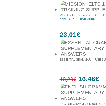
74%
έκπτωση
MISSION IELTS 1 - GENERAL TR
MARY SPRATT BOB OBEE
23,01€
ESSENTIAL GRAMMAR IN USE S
16,46€
18,29€
10%
έκπτωση
ENGLISH GRAMMAR IN USE SUP