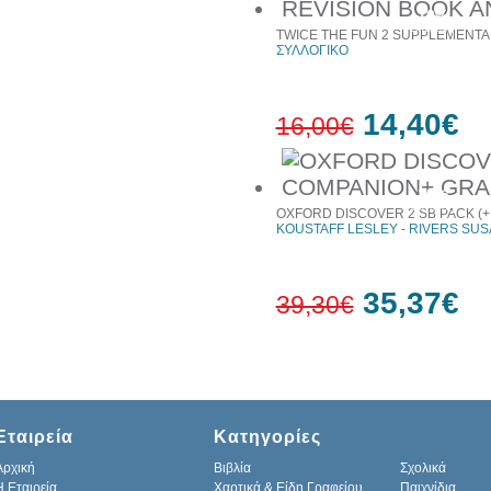
10%
έκπτωση
TWICE THE FUN 2 SUPPLEMENTA
ΣΥΛΛΟΓΙΚΟ
14,40€
16,00€
10%
έκπτωση
OXFORD DISCOVER 2 SB PACK 
KOUSTAFF LESLEY - RIVERS SU
35,37€
39,30€
10%
έκπτωση
Εταιρεία
Κατηγορίες
Αρχική
Βιβλία
Σχολικά
H Εταιρεία
Χαρτικά & Είδη Γραφείου
Παιχνίδια