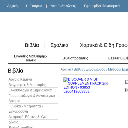
Αρχική
|
H Εταιρεία
|
Νέα Εκδηλώσεις
|
Εφημερίδα Πολιτισμικά
|
Βιβλία
Σχολικά
Χαρτικά & Είδη Γραφ
Εκδόσεις Μαλλιάρης-
Βιβλιοπροτάσεις
Bazaar Βιβλ
Παιδεία
Βιβλία
Αρχική
/
Βιβλία
/
Ξενόγλωσσα
/
Μέθοδοι Εκ
Αρχαία Κείμενα
D
Βιογραφίες & Μαρτυρίες
0
Γλωσσολογία & Σημειολογία
Γραμματολογία & Λογοτεχνικό
Δοκίμιο
Γυναίκα - Μητρότητα -
Εγκυμοσύνη
Διατροφή, Βότανα & Υγεία
Δίκαιο
Εγκυκλοπαίδειες