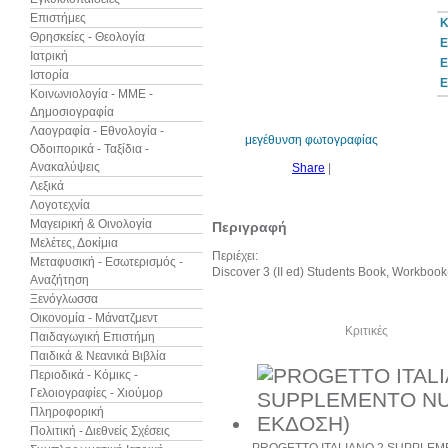
Επιστήμες
Κ
Θρησκείες - Θεολογία
Ε
Ιατρική
Ε
Ιστορία
Ε
Κοινωνιολογία - ΜΜΕ -
Δημοσιογραφία
Λαογραφία - Εθνολογία -
μεγέθυνση φωτογραφίας
Οδοιπορικά - Ταξίδια -
Ανακαλύψεις
Share
|
Λεξικά
Λογοτεχνία
Μαγειρική & Οινολογία
Περιγραφή
Μελέτες, Δοκίμια
Περιέχει:
Μεταφυσική - Εσωτερισμός -
Discover 3 (II ed) Students Book, W
Αναζήτηση
Ξενόγλωσσα
Οικονομία - Μάνατζμεντ
Δείτε ακόμα
Κριτικές
Παιδαγωγική Επιστήμη
Παιδικά & Νεανικά Βιβλία
Περιοδικά - Κόμικς -
Γελοιογραφίες - Χιούμορ
Πληροφορική
Πολιτική - Διεθνείς Σχέσεις