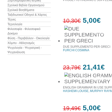
PROGETTO ITALIANO 2 SUPPLEM
Συμπληρωματική Ιατρική
Σχολικά Βιβλία Οργανισμού
Σχολικά Βοηθήματα
Ταξιδιωτικοί Οδηγοί & Χάρτες
5,00€
10,30€
Τέχνες
Τεχνολογία
Φιλοσοφία - Φιλοσοφικό
51%
Δοκίμιο
έκπτωση
Φύση - Περιβάλλον - Οικολογία
Χόμπυ - Αθλητισμός
DUE SUPPLEMENTO PER GRECI
Ψυχολογία - Ψυχιατρική -
FURCHI COSMINA
Ψυχανάλυση
21,41€
23,79€
10%
έκπτωση
ENGLISH GRAMMAR IN USE SUP
HASHEMI LOUISE, MURPHY RAY
5,00€
19,49€