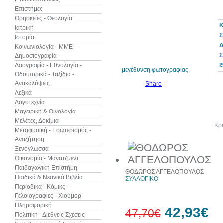
Επιστήμες
Θρησκείες - Θεολογία
Κ
Ιατρική
Σ
Ιστορία
10%
έκπτωση
Δ
Κοινωνιολογία - ΜΜΕ -
Σ
Δημοσιογραφία
Λαογραφία - Εθνολογία -
I
μεγέθυνση φωτογραφίας
Οδοιπορικά - Ταξίδια -
Ανακαλύψεις
Share
|
Λεξικά
Λογοτεχνία
Μαγειρική & Οινολογία
Μελέτες, Δοκίμια
Άλλα βιβλία του συγγραφέα
Κρι
Μεταφυσική - Εσωτερισμός -
Αναζήτηση
Ξενόγλωσσα
Οικονομία - Μάνατζμεντ
Παιδαγωγική Επιστήμη
ΘΟΔΩΡΟΣ ΑΓΓΕΛΟΠΟΥΛΟΣ
Παιδικά & Νεανικά Βιβλία
ΣΥΛΛΟΓΙΚΟ
Περιοδικά - Κόμικς -
Γελοιογραφίες - Χιούμορ
Πληροφορική
42,93€
47,70€
Πολιτική - Διεθνείς Σχέσεις