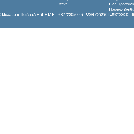
Σταντ
Είδη Προστασί
Πρώτων Βοηθε
Όροι χρήσης
|
Επιστροφές
|
Τ
© Μαλλιάρης Παιδεία Α.Ε. (Γ.Ε.Μ.Η. 038272305000)