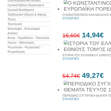
Συμπληρωματική Ιατρική
Σχολικά Βιβλία Οργανισμού
Σχολικά Βοηθήματα
10%
έκπτωση
Ταξιδιωτικοί Οδηγοί & Χάρτες
Ο ΚΩΝΣΤΑΝΤΙΝΟΣ ΚΑΡΑΜΑΝΛΗΣ Κ
ΣΥΛΛΟΓΙΚΟ
Τέχνες
Τεχνολογία
Φιλοσοφία - Φιλοσοφικό
14,94€
Δοκίμιο
16,60€
Φύση - Περιβάλλον - Οικολογία
Χόμπυ - Αθλητισμός
Ψυχολογία - Ψυχιατρική -
10%
Ψυχανάλυση
έκπτωση
ΙΣΤΟΡΙΑ ΤΟΥ ΕΛΛΗΝΙΚΟΥ ΕΘΝΟΥΣ
ΣΥΛΛΟΓΙΚΟ
49,27€
54,74€
10%
έκπτωση
ΠΕΡΙΟΔΙΚΟ ΣΥΓΧΡΟΝΑ ΘΕΜΑΤΑ ΤΕ
ΣΥΛΛΟΓΙΚΟ