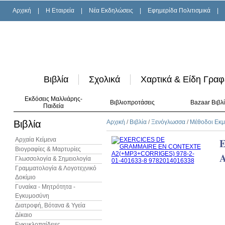
Αρχική
|
H Εταιρεία
|
Νέα Εκδηλώσεις
|
Εφημερίδα Πολιτισμικά
|
Βιβλία
Σχολικά
Χαρτικά & Είδη Γραφ
Εκδόσεις Μαλλιάρης-
Βιβλιοπροτάσεις
Bazaar Βιβλ
Παιδεία
Βιβλία
Αρχική
/
Βιβλία
/
Ξενόγλωσσα
/
Μέθοδοι Εκ
Αρχαία Κείμενα
Βιογραφίες & Μαρτυρίες
Γλωσσολογία & Σημειολογία
Γραμματολογία & Λογοτεχνικό
Δοκίμιο
Γυναίκα - Μητρότητα -
Εγκυμοσύνη
Διατροφή, Βότανα & Υγεία
Δίκαιο
Εγκυκλοπαίδειες