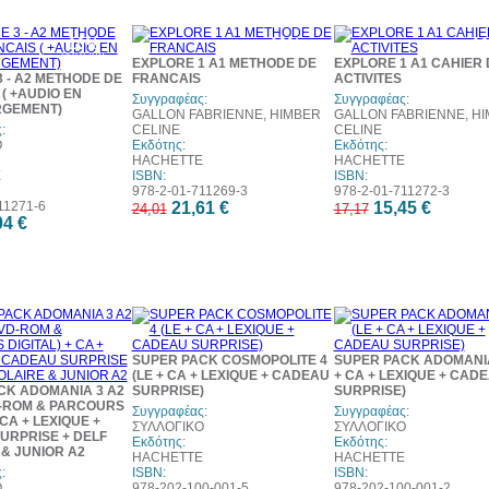
10%
10%
1
έκπτωση
έκπτωση
έκπ
EXPLORE 1 A1 METHODE DE
EXPLORE 1 A1 CAHIER 
 - A2 METHODE DE
FRANCAIS
ACTIVITES
( +AUDIO EN
Συγγραφέας:
Συγγραφέας:
RGEMENT)
GALLON FABRIENNE, HIMBER
GALLON FABRIENNE, H
:
CELINE
CELINE
Ο
Εκδότης:
Εκδότης:
HACHETTE
HACHETTE
E
ISBN:
ISBN:
978-2-01-711269-3
978-2-01-711272-3
11271-6
21,61 €
15,45 €
24,01
17,17
04 €
SUPER PACK COSMOPOLITE 4
SUPER PACK ADOMANIA
(LE + CA + LEXIQUE + CADEAU
+ CA + LEXIQUE + CAD
CK ADOMANIA 3 A2
SURPRISE)
SURPRISE)
D-ROM & PARCOURS
Συγγραφέας:
Συγγραφέας:
 CA + LEXIQUE +
ΣΥΛΛΟΓΙΚΟ
ΣΥΛΛΟΓΙΚΟ
URPRISE + DELF
Εκδότης:
Εκδότης:
& JUNIOR A2
HACHETTE
HACHETTE
:
ISBN:
ISBN:
Ο
978-202-100-001-5
978-202-100-001-2