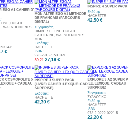
10%
10%
INSPIRE 4 SUPER PACK
έκπτωση
έκπτωση
 EGO A1 CAHIER D'
Εκδότης:
MON ALTER EGO A1 METHODE
HACHETTE
DE FRANCAIS (PARCOURS
:
42,50 €
DIGITAL)
LINE, HUGOT
E, WAENDENDRIES
Συγγραφέας:
HIMBER CELINE, HUGOT
CATHERINE, WAENDENDRIES
E
MON.
Εκδότης:
15314-6
HACHETTE
17 €
ISBN:
978-2-01-715313-9
27,19 €
30,21
CK COSMOPOLITE 5
EXPLORE 3 A2 SUPER 
INSPIRE 3 SUPER PACK
 LEXIQUE + CADEAU
(LE, LEXIQUE, CADEAU
(LIVRE+CAHIER+LEXIQUE+CADEAU
)
SURPRISE)
SURPRISE)
Συγγραφέας:
Εκδότης:
E
ΣΥΛΛΟΓΙΚΟ
HACHETTE
Εκδότης:
42,30 €
HACHETTE
ISBN:
978-2-0222-0221-5
22,20 €