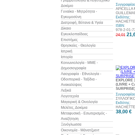
Γραμματολογία & Λογοτεχνικό
Συγγραφέας
Δοκίμιο
APICELLA 
Γυναίκα - Μητρότητα -
GUILLEMA
Εγκυμοσύνη
Εκδότης:
HACHETT
Διατροφή, Βότανα & Υγεία
ISBN:
Δίκαιο
978-2-01-7
Εγκυκλοπαίδειες
21,
24,01
Επιστήμες
Θρησκείες - Θεολογία
Ιατρική
Ιστορία
Κοινωνιολογία - ΜΜΕ -
Δημοσιογραφία
Λαογραφία - Εθνολογία -
Οδοιπορικά - Ταξίδια -
EXPLORE 
(LIVRE + 
Ανακαλύψεις
SURPRISE
Λεξικά
Συγγραφέας
Λογοτεχνία
ΣΥΛΛΟΓΙΚ
Μαγειρική & Οινολογία
Εκδότης:
HACHETT
Μελέτες, Δοκίμια
38,00 €
Μεταφυσική - Εσωτερισμός -
Αναζήτηση
Ξενόγλωσσα
Οικονομία - Μάνατζμεντ