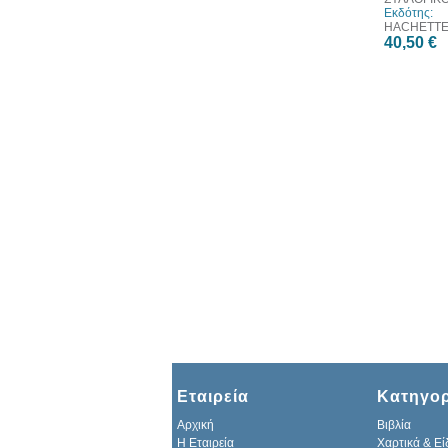
Εκδότης:
HACHETT
40,50 €
Εταιρεία
Κατηγορ
Αρχική
Βιβλία
H Εταιρεία
Χαρτικά & Εί