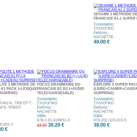
SESAME 1 METHODE D
FRANCAIS A1.1 SUPER
Συγγραφέας:
ΣΥΛΛΟΓΙΚΟ
Εκδότης:
HACHETTE
40,00 €
10%
10%
έκπτωση
έκπτωση
ITE 1 METHODE DE
FOCUS GRAMMAIRE DU
EXPLORE 4 SUPER PAC
A1 PACK (+LEXIQUE
FRANCAIS B1 B2 (+AUDIO
(LIVRE+CAHIER+CADE
SURRISE)
TELECHARGEABLE)
SURPRISE)
:
Συγγραφέας:
Συγγραφέας:
NG N., TRICOT T. -
ΣΥΛΛΟΓΙΚΟ
ΣΥΛΛΟΓΙΚΟ
ΓΚ, ΤΡΙΚΟΤ
Εκδότης:
Εκδότης:
HACHETTE
HACHETTE
E
ISBN:
ISBN:
978-2-01-628652-4
978-202-323-010-5
0-002-7
30,20 €
38,00 €
33,55
30 €