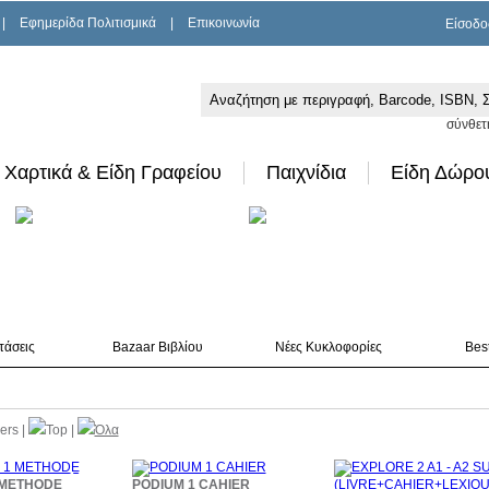
|
Εφημερίδα Πολιτισμικά
|
Επικοινωνία
Είσοδο
σύνθετ
Χαρτικά & Είδη Γραφείου
Παιχνίδια
Είδη Δώρο
τάσεις
Bazaar Βιβλίου
Νέες Κυκλοφορίες
Best
lers
|
Top
|
Όλα
10%
10%
 METHODE
PODIUM 1 CAHIER
έκπτωση
έκπτωση