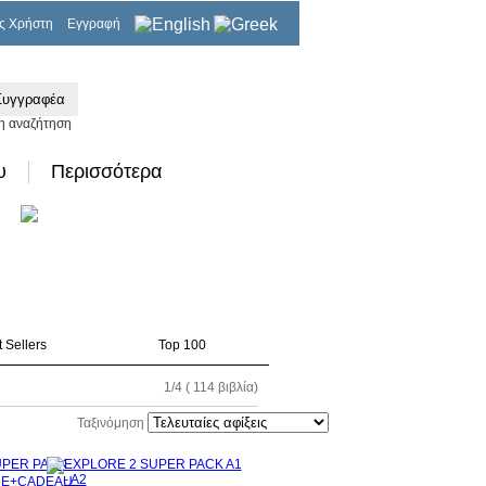
ς Χρήστη
Εγγραφή
0,00€
η αναζήτηση
υ
Περισσότερα
 Sellers
Top 100
1/4 ( 114 βιβλία)
Ταξινόμηση