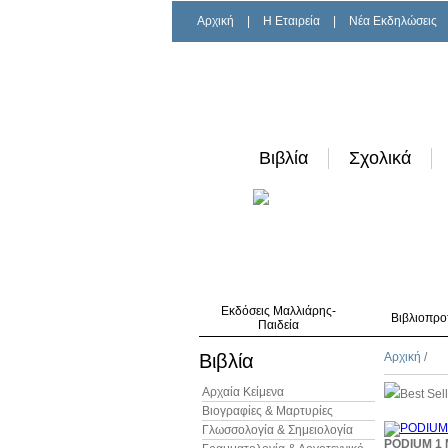
Αρχική
|
H Εταιρεία
|
Νέα Εκδηλώσεις
Βιβλία
Σχολικά
Εκδόσεις Μαλλιάρης-
Βιβλιοπρο
Παιδεία
Βιβλία
Αρχική
/
Αρχαία Κείμενα
Best Sel
Βιογραφίες & Μαρτυρίες
Γλωσσολογία & Σημειολογία
PODIUM 1