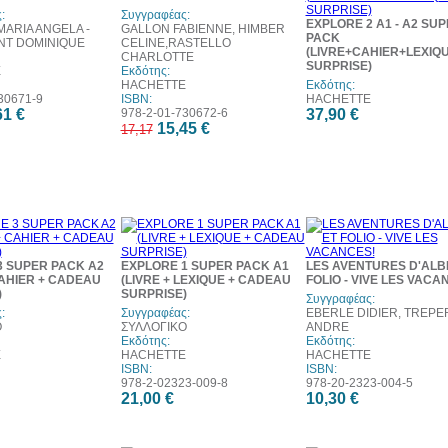
:
Συγγραφέας:
EXPLORE 2 A1 - A2 SU
MARIA ANGELA -
GALLON FABIENNE, HIMBER
PACK
NT DOMINIQUE
CELINE,RASTELLO
(LIVRE+CAHIER+LEXI
CHARLOTTE
SURPRISE)
E
Εκδότης:
HACHETTE
Εκδότης:
30671-9
ISBN:
HACHETTE
61 €
978-2-01-730672-6
37,90 €
15,45 €
17,17
3 SUPER PACK A2
EXPLORE 1 SUPER PACK A1
LES AVENTURES D'ALB
CAHIER + CADEAU
(LIVRE + LEXIQUE + CADEAU
FOLIO - VIVE LES VACA
)
SURPRISE)
Συγγραφέας:
:
Συγγραφέας:
EBERLE DIDIER, TREPE
Ο
ΣΥΛΛΟΓΙΚΟ
ANDRE
Εκδότης:
Εκδότης:
E
HACHETTE
HACHETTE
ISBN:
ISBN:
978-2-02323-009-8
978-20-2323-004-5
21,00 €
10,30 €