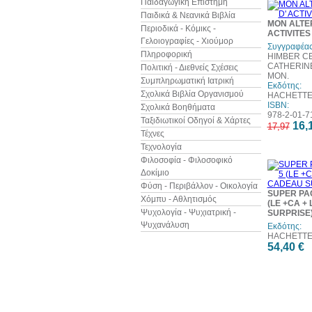
Παιδαγωγική Επιστήμη
Παιδικά & Νεανικά Βιβλία
MON ALTER
Περιοδικά - Κόμικς -
ACTIVITES
Γελοιογραφίες - Χιούμορ
Συγγραφέας
Πληροφορική
HIMBER CE
CATHERIN
Πολιτική - Διεθνείς Σχέσεις
MON.
Συμπληρωματική Ιατρική
Εκδότης:
Σχολικά Βιβλία Οργανισμού
HACHETT
ISBN:
Σχολικά Βοηθήματα
978-2-01-7
Ταξιδιωτικοί Οδηγοί & Χάρτες
16,
17,97
Τέχνες
Τεχνολογία
Φιλοσοφία - Φιλοσοφικό
Δοκίμιο
Φύση - Περιβάλλον - Οικολογία
SUPER PA
Χόμπυ - Αθλητισμός
(LE +CA +
Ψυχολογία - Ψυχιατρική -
SURPRISE
Ψυχανάλυση
Εκδότης:
HACHETT
54,40 €