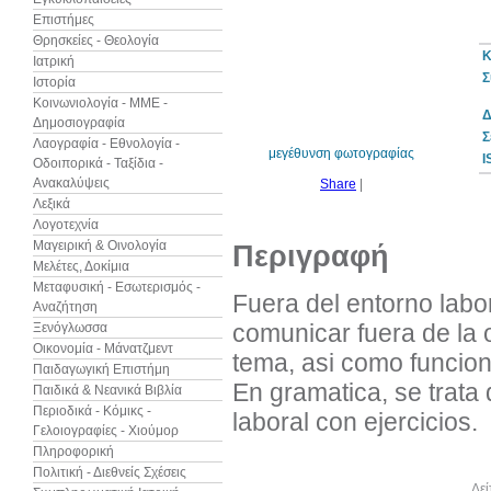
Επιστήμες
Θρησκείες - Θεολογία
Κ
Ιατρική
Σ
Ιστορία
10%
έκπτωση
Κοινωνιολογία - ΜΜΕ -
Δ
Δημοσιογραφία
Σ
Λαογραφία - Εθνολογία -
μεγέθυνση φωτογραφίας
I
Οδοιπορικά - Ταξίδια -
Ανακαλύψεις
Share
|
Λεξικά
Λογοτεχνία
Μαγειρική & Οινολογία
Περιγραφή
Μελέτες, Δοκίμια
Μεταφυσική - Εσωτερισμός -
Fuera del entorno labo
Αναζήτηση
comunicar fuera de la o
Ξενόγλωσσα
Οικονομία - Μάνατζμεντ
tema, asi como funcion
Παιδαγωγική Επιστήμη
En gramatica, se trata
Παιδικά & Νεανικά Βιβλία
Περιοδικά - Κόμικς -
laboral con ejercicios.
Γελοιογραφίες - Χιούμορ
Πληροφορική
Πολιτική - Διεθνείς Σχέσεις
Άλλα βιβλία του συγγραφέα
Δεί