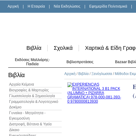
Αρχική
|
H Εταιρεία
|
Νέα Εκδηλώσεις
|
Εφημερίδα Πολιτισμικά
|
Βιβλία
Σχολικά
Χαρτικά & Είδη Γραφ
Εκδόσεις Μαλλιάρης-
Βιβλιοπροτάσεις
Bazaar Βιβλ
Παιδεία
Βιβλία
Αρχική
/
Βιβλία
/
Ξενόγλωσσα
/
Μέθοδοι Εκ
Αρχαία Κείμενα
Βιογραφίες & Μαρτυρίες
Γλωσσολογία & Σημειολογία
Γραμματολογία & Λογοτεχνικό
Δοκίμιο
Γυναίκα - Μητρότητα -
Εγκυμοσύνη
Διατροφή, Βότανα & Υγεία
Δίκαιο
Εγκυκλοπαίδειες