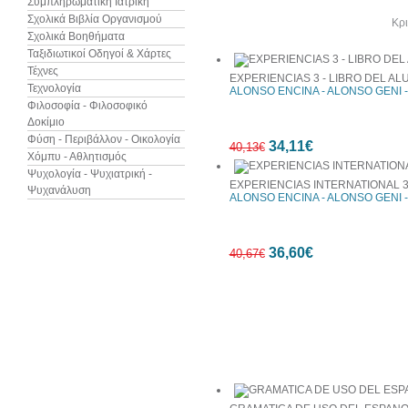
Συμπληρωματική Ιατρική
Σχολικά Βιβλία Οργανισμού
Άλλα βιβλία του συγγραφέα
Κρι
Σχολικά Βοηθήματα
Ταξιδιωτικοί Οδηγοί & Χάρτες
Τέχνες
EXPERIENCIAS 3 - LIBRO DEL A
Τεχνολογία
ALONSO ENCINA - ALONSO GENI 
Φιλοσοφία - Φιλοσοφικό
Δοκίμιο
Φύση - Περιβάλλον - Οικολογία
34,11€
40,13€
Χόμπυ - Αθλητισμός
Ψυχολογία - Ψυχιατρική -
EXPERIENCIAS INTERNATIONAL 3
Ψυχανάλυση
ALONSO ENCINA - ALONSO GENI 
15%
36,60€
έκπτωση
40,67€
10%
Συχνά αγοράζονται μαζί
έκπτωση