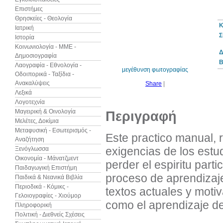
Επιστήμες
Θρησκείες - Θεολογία
Κ
Ιατρική
Σ
Ιστορία
10%
έκπτωση
Κοινωνιολογία - ΜΜΕ -
Δ
Δημοσιογραφία
B
Λαογραφία - Εθνολογία -
μεγέθυνση φωτογραφίας
Οδοιπορικά - Ταξίδια -
Ανακαλύψεις
Share
|
Λεξικά
Λογοτεχνία
Μαγειρική & Οινολογία
Περιγραφή
Μελέτες, Δοκίμια
Μεταφυσική - Εσωτερισμός -
Este practico manual, 
Αναζήτηση
exigencias de los estu
Ξενόγλωσσα
Οικονομία - Μάνατζμεντ
perder el espiritu parti
Παιδαγωγική Επιστήμη
proceso de aprendizaje
Παιδικά & Νεανικά Βιβλία
Περιοδικά - Κόμικς -
textos actuales y moti
Γελοιογραφίες - Χιούμορ
como el aprendizaje d
Πληροφορική
Πολιτική - Διεθνείς Σχέσεις