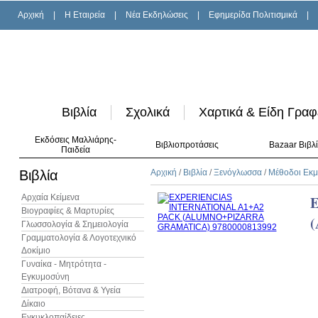
Αρχική
|
H Εταιρεία
|
Νέα Εκδηλώσεις
|
Εφημερίδα Πολιτισμικά
|
Βιβλία
Σχολικά
Χαρτικά & Είδη Γραφ
Εκδόσεις Μαλλιάρης-
Βιβλιοπροτάσεις
Bazaar Βιβλ
Παιδεία
Βιβλία
Αρχική
/
Βιβλία
/
Ξενόγλωσσα
/
Μέθοδοι Εκ
Αρχαία Κείμενα
Βιογραφίες & Μαρτυρίες
Γλωσσολογία & Σημειολογία
Γραμματολογία & Λογοτεχνικό
Δοκίμιο
Γυναίκα - Μητρότητα -
Εγκυμοσύνη
Διατροφή, Βότανα & Υγεία
Δίκαιο
Εγκυκλοπαίδειες