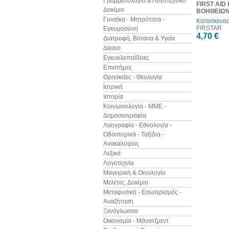
Γραμματολογία & Λογοτεχνικό
FIRST AID
Δοκίμιο
ΒΟΗΘΕΙΩ
Γυναίκα - Μητρότητα -
Κατασκευασ
FIRSTAR
Εγκυμοσύνη
4,70 €
Διατροφή, Βότανα & Υγεία
Δίκαιο
Εγκυκλοπαίδειες
Επιστήμες
Θρησκείες - Θεολογία
Ιατρική
Ιστορία
Κοινωνιολογία - ΜΜΕ -
Δημοσιογραφία
Λαογραφία - Εθνολογία -
Οδοιπορικά - Ταξίδια -
Ανακαλύψεις
Λεξικά
Λογοτεχνία
Μαγειρική & Οινολογία
Μελέτες, Δοκίμια
Μεταφυσική - Εσωτερισμός -
Αναζήτηση
Ξενόγλωσσα
Οικονομία - Μάνατζμεντ