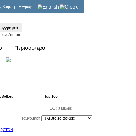
ς Χρήστη
Εγγραφή
0,00€
η αναζήτηση
υ
Περισσότερα
 Sellers
Top 100
1/1 ( 3 βιβλία)
Ταξινόμηση
0%
τωση