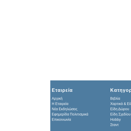
Εταιρεία
Κατηγορ
Αρχική
Βιβλία
H Εταιρεία
Χαρτικά & Εί
Νέα Εκδηλώσεις
Είδη Δώρου
Εφημερίδα Πολιτισμικά
Είδη Σχεδίου
Επικοινωνία
Hobby
Σταντ