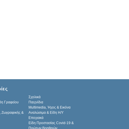
ίες
Σχολικά
δη Γραφείου
Παιχνίδια
Multimedia, Ήχος & Εικόνα
, Ζωγραφικής &
Αναλώσιμα & Είδη Η/Υ
Εποχιακά
Είδη Προστασίας Covid-19 &
Πρώτων Βοηθειών