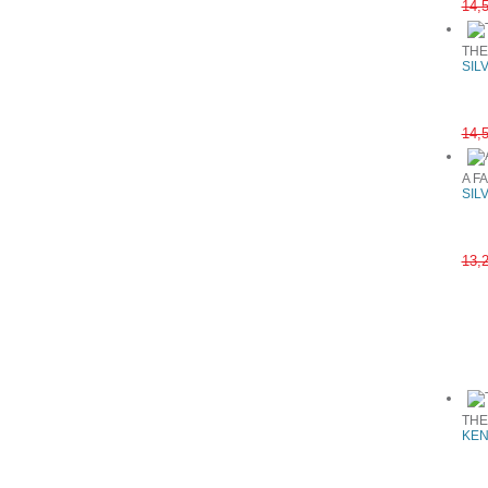
14,
THE
SIL
14,
A F
SIL
13,
Συχνά αγ
THE
KEN