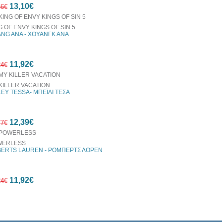
13,10€
56€
G OF ENVY KINGS OF SIN 5
NG ANA - ΧΟΥΑΝΓΚ ΑΝΑ
10%
11,92€
έκπτωση
24€
KILLER VACATION
LEY TESSA- ΜΠΕΪΛΙ ΤΕΣΑ
10%
12,39€
έκπτωση
77€
WERLESS
ERTS LAUREN - ΡΟΜΠΕΡΤΣ ΛΟΡΕΝ
10%
11,92€
έκπτωση
24€