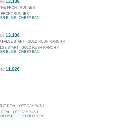
13,10€
έκπτωση
56€
 FRONT RUNNER
VER ELSIE - ΣΙΛΒΕΡ ΕΛΣΙ
10%
13,10€
έκπτωση
55€
ALSE START - GOLD RUSH RANCH 4
VER ELSIE - ΣΙΛΒΕΡ ΕΛΣΙ
10%
11,92€
έκπτωση
24€
οράζονται μαζί
10%
έκπτωση
 DEAL - OFF CAMPUS 1
NEDY ELLE - ΚΕΝΕΝΤΙ ΕΛ