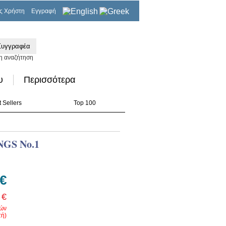
ς Χρήστη
Εγγραφή
0,00€
η αναζήτηση
υ
Περισσότερα
 Sellers
Top 100
GS No.1
 €
 €
ρών
ή)