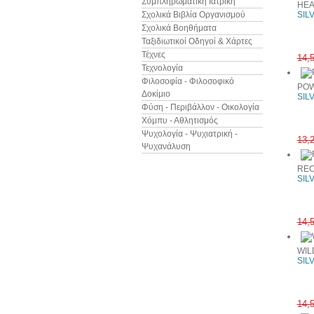
Συμπληρωματική Ιατρική
HEA
Σχολικά Βιβλία Οργανισμού
SIL
Σχολικά Βοηθήματα
Ταξιδιωτικοί Οδηγοί & Χάρτες
Τέχνες
14,
Τεχνολογία
Φιλοσοφία - Φιλοσοφικό
POW
Δοκίμιο
SIL
Φύση - Περιβάλλον - Οικολογία
Χόμπυ - Αθλητισμός
Ψυχολογία - Ψυχιατρική -
13,
Ψυχανάλυση
REC
SIL
14,
WIL
SIL
14,