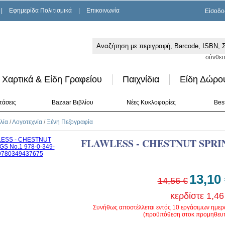
|
Εφημερίδα Πολιτισμικά
|
Επικοινωνία
Είσοδο
σύνθετ
Χαρτικά & Είδη Γραφείου
Παιχνίδια
Είδη Δώρο
τάσεις
Bazaar Βιβλίου
Νέες Κυκλοφορίες
Best
λία
/
Λογοτεχνία
/
Ξένη Πεζογραφία
FLAWLESS - CHESTNUT SPRIN
13,10
14,56 €
κερδίστε 1,46
Συνήθως αποστέλλεται εντός 10 εργάσιμων ημε
(προϋπόθεση στοκ προμηθευτ