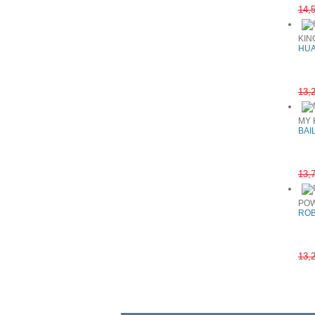
14,
KIN
HUA
13,
MY 
BAI
13,
PO
ROB
13,