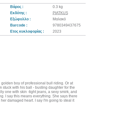
Βάρος :
0.3 kg
Εκδότης :
PIATKUS
Εξώφυλλο :
Μαλακό
Barcode :
9780349437675
Ετος κυκλοφορίας :
2023
 golden boy of professional bull riding. Or at
 stuck with his ball - busting daughter for the
ly one with skin -tight jeans, a sexy smirk, and
ng. I say this means everything. She says there
her damaged heart. I say I'm going to steal it