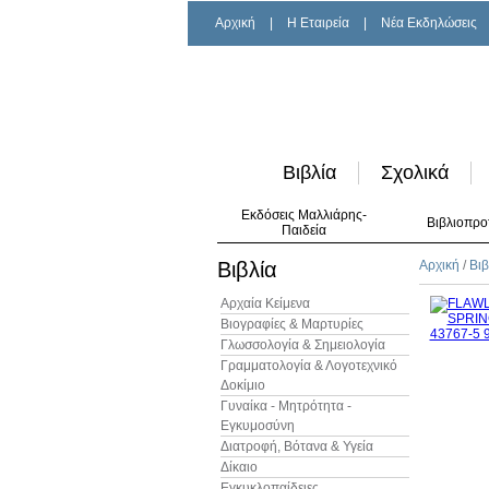
Αρχική
|
H Εταιρεία
|
Νέα Εκδηλώσεις
Βιβλία
Σχολικά
Εκδόσεις Μαλλιάρης-
Βιβλιοπρο
Παιδεία
Βιβλία
Αρχική
/
Βιβ
Αρχαία Κείμενα
Βιογραφίες & Μαρτυρίες
Γλωσσολογία & Σημειολογία
Γραμματολογία & Λογοτεχνικό
Δοκίμιο
Γυναίκα - Μητρότητα -
Εγκυμοσύνη
Διατροφή, Βότανα & Υγεία
Δίκαιο
Εγκυκλοπαίδειες