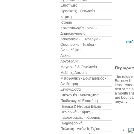
Επιστήμες
Θρησκείες - Θεολογία
Ιατρική
Ιστορία
Κοινωνιολογία - ΜΜΕ -
Δημοσιογραφία
Λαογραφία - Εθνολογία -
μεγέ
Οδοιπορικά - Ταξίδια -
Ανακαλύψεις
Λεξικά
Λογοτεχνία
Μαγειρική & Οινολογία
Περιγρα
Μελέτες, Δοκίμια
The rules we
Μεταφυσική - Εσωτερισμός -
But now I'm 
Αναζήτηση
least I was 
rest of the 
Ξενόγλωσσα
a mouth she 
Οικονομία - Μάνατζμεντ
are boundari
Παιδαγωγική Επιστήμη
anyway.
Παιδικά & Νεανικά Βιβλία
Περιοδικά - Κόμικς -
Γελοιογραφίες - Χιούμορ
Άλλα βιβ
Πληροφορική
Πολιτική - Διεθνείς Σχέσεις