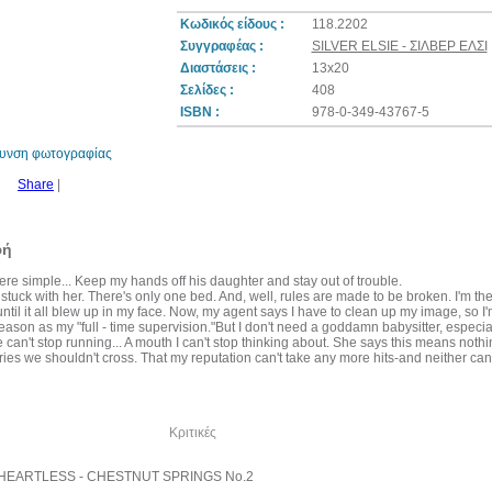
Κωδικός είδους :
118.2202
Συγγραφέας :
SILVER ELSIE - ΣΙΛΒΕΡ ΕΛΣΙ
Διαστάσεις :
13x20
10%
Σελίδες :
408
έκπτωση
ISBN :
978-0-349-43767-5
θυνση φωτογραφίας
Share
|
φή
re simple... Keep my hands off his daughter and stay out of trouble.
stuck with her. There's only one bed. And, well, rules are made to be broken. I'm the
until it all blew up in my face. Now, my agent says I have to clean up my image, so I'm
season as my "full - time supervision."But I don't need a goddamn babysitter, especial
can't stop running... A mouth I can't stop thinking about. She says this means nothi
es we shouldn't cross. That my reputation can't take any more hits-and neither can 
λία του συγγραφέα
Κριτικές