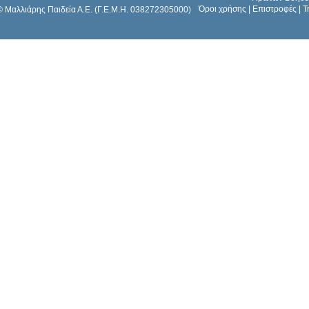
Όροι χρήσης
|
Επιστροφές
|
Τ
© Μαλλιάρης Παιδεία Α.Ε. (Γ.Ε.Μ.Η. 038272305000)