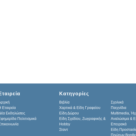
Εταιρεία
Κατηγορίες
Αρχική
Βιβλία
Σχολικά
H Εταιρεία
Χαρτικά & Είδη Γραφείου
Παιχνίδια
Νέα Εκδηλώσεις
Είδη Δώρου
Multimedia, Ήχ
Εφημερίδα Πολιτισμικά
Είδη Σχεδίου, Ζωγραφικής &
Αναλώσιμα & Ε
Επικοινωνία
Hobby
Εποχιακά
Σταντ
Είδη Προστασί
Πρώτων Βοηθε