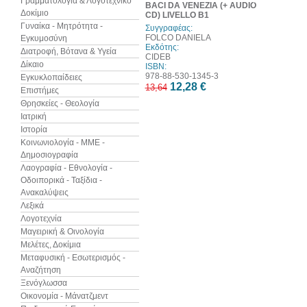
Γραμματολογία & Λογοτεχνικό
BACI DA VENEZIA (+ AUDIO
Δοκίμιο
CD) LIVELLO B1
Γυναίκα - Μητρότητα -
Συγγραφέας:
FOLCO DANIELA
Εγκυμοσύνη
Εκδότης:
Διατροφή, Βότανα & Υγεία
CIDEB
Δίκαιο
ISBN:
978-88-530-1345-3
Εγκυκλοπαίδειες
12,28 €
13,64
Επιστήμες
Θρησκείες - Θεολογία
Ιατρική
Ιστορία
Κοινωνιολογία - ΜΜΕ -
Δημοσιογραφία
Λαογραφία - Εθνολογία -
Οδοιπορικά - Ταξίδια -
Ανακαλύψεις
Λεξικά
Λογοτεχνία
Μαγειρική & Οινολογία
Μελέτες, Δοκίμια
Μεταφυσική - Εσωτερισμός -
Αναζήτηση
Ξενόγλωσσα
Οικονομία - Μάνατζμεντ