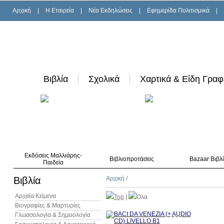
Αρχική
|
H Εταιρεία
|
Νέα Εκδηλώσεις
|
Εφημερίδα Πολιτισμικά
|
Βιβλία
Σχολικά
Χαρτικά & Είδη Γραφ
Εκδόσεις Μαλλιάρης-
Βιβλιοπροτάσεις
Bazaar Βιβλ
Παιδεία
Βιβλία
Αρχική
/
Αρχαία Κείμενα
Top
|
Όλα
Βιογραφίες & Μαρτυρίες
Γλωσσολογία & Σημειολογία
10%
έκπτωση