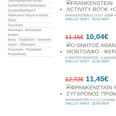
Συμπληρωματική Ιατρική
Σχολικά Βιβλία Οργανισμού
Σχολικά Βοηθήματα
50%
έκπτωση
Ταξιδιωτικοί Οδηγοί & Χάρτες
FRANKENSTEIN ACTIVITY BOOK 
SHELLEY MARY - ΣΕΛΕΪ ΜΕΡΙ
Τέχνες
Τεχνολογία
Φιλοσοφία - Φιλοσοφικό
10,04€
Δοκίμιο
11,15€
Φύση - Περιβάλλον - Οικολογία
Χόμπυ - Αθλητισμός
Ψυχολογία - Ψυχιατρική -
10%
Ψυχανάλυση
έκπτωση
Ο ΘΝΗΤΟΣ ΑΘΑΝΑΤΟΣ - Ο ΔΙΑΔΟ
SHELLEY MARY - ΣΕΛΕΪ ΜΕΡΙ
11,45€
12,72€
10%
έκπτωση
ΦΡΑΝΚΕΝΣΤΑΪΝ Ή Ο ΣΥΓΧΡΟΝΟΣ
SHELLEY MARY - ΣΕΛΕΪ ΜΕΡΙ