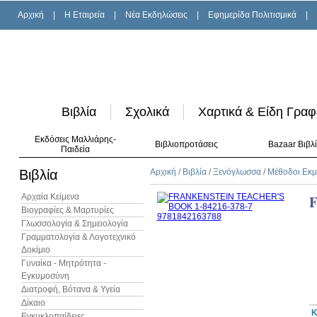
Αρχική
|
H Εταιρεία
|
Νέα Εκδηλώσεις
|
Εφημερίδα Πολιτισμικά
|
Βιβλία
Σχολικά
Χαρτικά & Είδη Γραφ
Εκδόσεις Μαλλιάρης-
Βιβλιοπροτάσεις
Bazaar Βιβλ
Παιδεία
Βιβλία
Αρχική
/
Βιβλία
/
Ξενόγλωσσα
/
Μέθοδοι Εκ
Αρχαία Κείμενα
Βιογραφίες & Μαρτυρίες
Γλωσσολογία & Σημειολογία
Γραμματολογία & Λογοτεχνικό
Δοκίμιο
Γυναίκα - Μητρότητα -
Εγκυμοσύνη
Διατροφή, Βότανα & Υγεία
Δίκαιο
Κ
Εγκυκλοπαίδειες