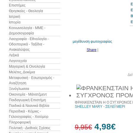
Ε
Επιστήμες
Ε
Θρησκείες - Θεολογία
B
Ιατρική
Ε
Ιστορία
Κοινωνιολογία - ΜΜΕ -
Δημοσιογραφία
Λαογραφία - Εθνολογία -
μεγέθυνση φωτογραφίας
Οδοιπορικά - Ταξίδια -
Ανακαλύψεις
Share
|
Λεξικά
Λογοτεχνία
Μαγειρική & Οινολογία
Μελέτες, Δοκίμια
Άλλα βιβλία του συγγραφέα
Δεί
Μεταφυσική - Εσωτερισμός -
Αναζήτηση
Ξενόγλωσσα
Οικονομία - Μάνατζμεντ
Παιδαγωγική Επιστήμη
ΦΡΑΝΚΕΝΣΤΑΙΝ Η Ο ΣΥΓΧΡΟΝΟΣ
Παιδικά & Νεανικά Βιβλία
SHELLEY MARY - ΣΕΛΕΪ ΜΕΡΙ
Περιοδικά - Κόμικς -
Γελοιογραφίες - Χιούμορ
Πληροφορική
4,98€
9,95€
Πολιτική - Διεθνείς Σχέσεις