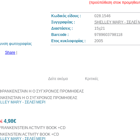
(προϋπόθεση στοκ προμηθευτ
Κωδικός είδους :
028.1546
Συγγραφέας :
SHELLEY MARY - ΣΕΛΕΪ 
20%
έκπτωση
Διαστάσεις :
15χ21
Barcode :
9789603798118
Ετος κυκλοφορίας :
2005
θυνση φωτογραφίας
Share
|
λία του συγγραφέα
Δείτε ακόμα
Κριτικές
ΝΚΕΝΣΤΑΙΝ Η Ο ΣΥΓΧΡΟΝΟΣ ΠΡΟΜΗΘΕΑΣ
LLEY MARY - ΣΕΛΕΪ ΜΕΡΙ
4,98€
5€
NKENSTEIN ACTIVITY BOOK +CD
LLEY MARY - ΣΕΛΕΪ ΜΕΡΙ