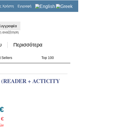
ς Χρήστη
Εγγραφή
0,00€
η αναζήτηση
υ
Περισσότερα
 Sellers
Top 100
 (READER + ACTICITY
 €
 €
ρών