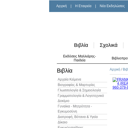
Αρχική
|
H Εταιρεία
|
Νέα Εκδηλώσεις
Βιβλία
Σχολικά
Εκδόσεις Μαλλιάρης-
Βιβλιοπρο
Παιδεία
Βιβλία
Αρχική
/
Βιβ
Αρχαία Κείμενα
Βιογραφίες & Μαρτυρίες
Γλωσσολογία & Σημειολογία
Γραμματολογία & Λογοτεχνικό
Δοκίμιο
Γυναίκα - Μητρότητα -
Εγκυμοσύνη
Διατροφή, Βότανα & Υγεία
Δίκαιο
Εγκυκλοπαίδειες