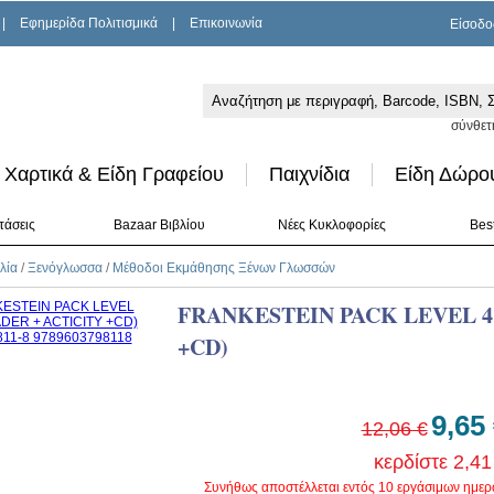
|
Εφημερίδα Πολιτισμικά
|
Επικοινωνία
Είσοδο
σύνθετ
Χαρτικά & Είδη Γραφείου
Παιχνίδια
Είδη Δώρο
τάσεις
Bazaar Βιβλίου
Νέες Κυκλοφορίες
Best
λία
/
Ξενόγλωσσα
/
Μέθοδοι Εκμάθησης Ξένων Γλωσσών
FRANKESTEIN PACK LEVEL 4
+CD)
9,65
12,06 €
κερδίστε 2,41
Συνήθως αποστέλλεται εντός 10 εργάσιμων ημε