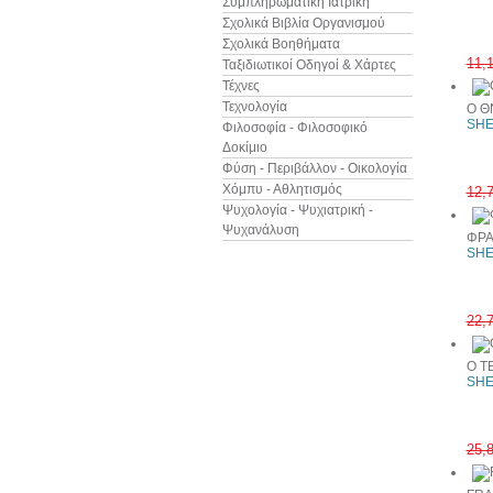
Συμπληρωματική Ιατρική
Σχολικά Βιβλία Οργανισμού
Σχολικά Βοηθήματα
11,
Ταξιδιωτικοί Οδηγοί & Χάρτες
Τέχνες
Τεχνολογία
Ο Θ
SHE
Φιλοσοφία - Φιλοσοφικό
Δοκίμιο
Φύση - Περιβάλλον - Οικολογία
Χόμπυ - Αθλητισμός
12,
Ψυχολογία - Ψυχιατρική -
Ψυχανάλυση
ΦΡΑ
SHE
22,
Ο Τ
SHE
25,