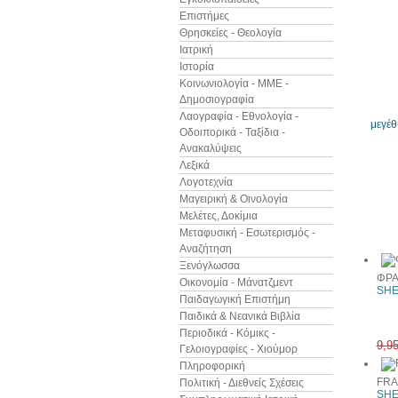
Επιστήμες
Θρησκείες - Θεολογία
Ιατρική
Ιστορία
Κοινωνιολογία - ΜΜΕ -
Δημοσιογραφία
Λαογραφία - Εθνολογία -
μεγέ
Οδοιπορικά - Ταξίδια -
Ανακαλύψεις
Λεξικά
Λογοτεχνία
Μαγειρική & Οινολογία
Μελέτες, Δοκίμια
Άλλα βιβ
Μεταφυσική - Εσωτερισμός -
Αναζήτηση
Ξενόγλωσσα
ΦΡΑ
Οικονομία - Μάνατζμεντ
SHE
Παιδαγωγική Επιστήμη
Παιδικά & Νεανικά Βιβλία
Περιοδικά - Κόμικς -
9,9
Γελοιογραφίες - Χιούμορ
Πληροφορική
FRA
Πολιτική - Διεθνείς Σχέσεις
SHE