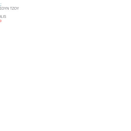
:
 ΣΟΥΝ ΤΖΟΥ
LIS
ο