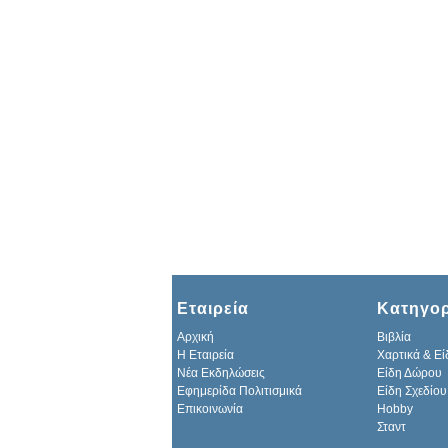
Εταιρεία
Κατηγορ
Αρχική
Βιβλία
H Εταιρεία
Χαρτικά & Εί
Νέα Εκδηλώσεις
Είδη Δώρου
Εφημερίδα Πολιτισμικά
Είδη Σχεδίου
Επικοινωνία
Hobby
Σταντ