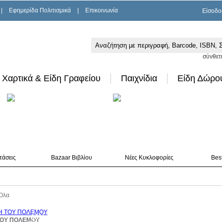
|
Εφημερίδα Πολιτισμικά
|
Επικοινωνία
Είσοδο
σύνθετ
Χαρτικά & Είδη Γραφείου
Παιχνίδια
Είδη Δώρο
τάσεις
Bazaar Βιβλίου
Νέες Κυκλοφορίες
Best
Όλα
38%
ΤΟΥ ΠΟΛΕΜΟΥ
έκπτωση