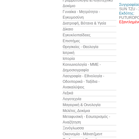
Γραμματολογία & Λογοτεχνικό
Συγγραφέας
Δοκίμιο
SUN TZU -
Γυναίκα - Μητρότητα -
Εκδότης:
Εγκυμοσύνη
FUTUROPO
Εξαντλημέν
Διατροφή, Βότανα & Υγεία
Δίκαιο
Εγκυκλοπαίδειες
Επιστήμες
Θρησκείες - Θεολογία
Ιατρική
Ιστορία
Κοινωνιολογία - ΜΜΕ -
Δημοσιογραφία
Λαογραφία - Εθνολογία -
Οδοιπορικά - Ταξίδια -
Ανακαλύψεις
Λεξικά
Λογοτεχνία
Μαγειρική & Οινολογία
Μελέτες, Δοκίμια
Μεταφυσική - Εσωτερισμός -
Αναζήτηση
Ξενόγλωσσα
Οικονομία - Μάνατζμεντ