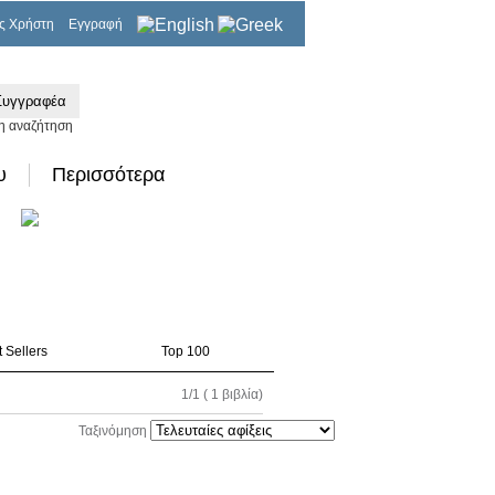
ς Χρήστη
Εγγραφή
0,00€
η αναζήτηση
υ
Περισσότερα
 Sellers
Top 100
1/1 ( 1 βιβλία)
Ταξινόμηση