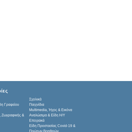
ίες
Σχολικά
δη Γραφείου
Παιχνίδια
Multimedia, Ήχος & Εικόνα
, Ζωγραφικής &
Αναλώσιμα & Είδη Η/Υ
Εποχιακά
Είδη Προστασίας Covid-19 &
Πρώτων Βοηθειών