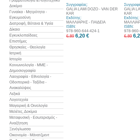
Γραμματολογία & Λογοτεχνικό
Συγγραφέας:
Συγγραφέ
Δοκίμιο
GALIA LAMI DOZO - VAN DER
GALIA L
Γυναίκα - Μητρότητα -
KAR
KAR
Εγκυμοσύνη
Εκδότης:
Εκδότης:
ΜΑΛΛΙΑΡΗΣ - ΠΑΙΔΕΙΑ
ΜΑΛΛΙΑΡ
Διατροφή, Βότανα & Υγεία
ISBN:
ISBN:
Δίκαιο
978-960-644-424-1
978-960-
Εγκυκλοπαίδειες
6,20 €
6,2
6,89
6,89
Επιστήμες
Θρησκείες - Θεολογία
Ιατρική
Ιστορία
Κοινωνιολογία - ΜΜΕ -
Δημοσιογραφία
Λαογραφία - Εθνολογία -
Οδοιπορικά - Ταξίδια -
Ανακαλύψεις
Λεξικά
Λογοτεχνία
Μαγειρική & Οινολογία
Μελέτες, Δοκίμια
Μεταφυσική - Εσωτερισμός -
Αναζήτηση
Ξενόγλωσσα
Οικονομία - Μάνατζμεντ