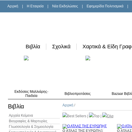
Αρχική
|
H Εταιρεία
|
Νέα Εκδηλώσεις
|
Εφημερίδα Πολιτισμικά
|
Βιβλία
Σχολικά
Χαρτικά & Είδη Γραφ
Εκδόσεις Μαλλιάρης-
Βιβλιοπροτάσεις
Bazaar Βιβλ
Παιδεία
Βιβλία
Αρχική
/
Αρχαία Κείμενα
Best Sellers
|
Top
|
Όλα
Βιογραφίες & Μαρτυρίες
Γλωσσολογία & Σημειολογία
10%
Ο ΑΤΛΑΣ ΤΗΣ ΕΥΡΩΠΗΣ
Ο ΑΤΛΑΣ
έκπτωση