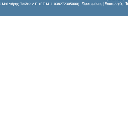
Όροι χρήσης
|
Επιστροφές
|
Τ
© Μαλλιάρης Παιδεία Α.Ε. (Γ.Ε.Μ.Η. 038272305000)