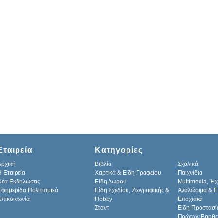
Εταιρεία
Κατηγορίες
Αρχική
Βιβλία
Σχολικά
H Εταιρεία
Χαρτικά & Είδη Γραφείου
Παιχνίδια
Νέα Εκδηλώσεις
Είδη Δώρου
Multimedia, Ήχ
Εφημερίδα Πολιτισμικά
Είδη Σχεδίου, Ζωγραφικής &
Αναλώσιμα & Ε
Επικοινωνία
Hobby
Εποχιακά
Σταντ
Είδη Προστασί
Πρώτων Βοηθε