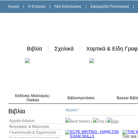
Αρχική
|
H Εταιρεία
|
Νέα Εκδηλώσεις
|
Εφημερίδα Πολιτισμικά
|
Βιβλία
Σχολικά
Χαρτικά & Είδη Γραφ
Εκδόσεις Μαλλιάρης-
Βιβλιοπροτάσεις
Bazaar Βιβλ
Παιδεία
Βιβλία
Αρχική
/
Αρχαία Κείμενα
Best Sellers
|
Top
|
Όλα
Βιογραφίες & Μαρτυρίες
Γλωσσολογία & Σημειολογία
7%
THE WIL
έκπτωση