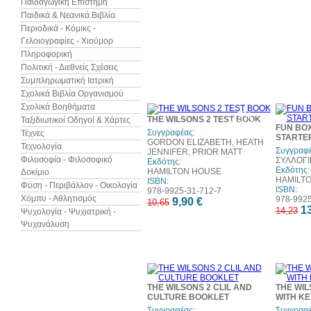
Παιδαγωγική Επιστήμη
Παιδικά & Νεανικά Βιβλία
Περιοδικά - Κόμικς -
Γελοιογραφίες - Χιούμορ
Πληροφορική
Πολιτική - Διεθνείς Σχέσεις
Συμπληρωματική Ιατρική
Σχολικά Βιβλία Οργανισμού
Σχολικά Βοηθήματα
7%
THE WILSONS 2 TEST BOOK
Ταξιδιωτικοί Οδηγοί & Χάρτες
έκπτωση
FUN BO
Συγγραφέας:
Τέχνες
STARTE
GORDON ELIZABETH, HEATH
Τεχνολογία
Συγγραφέ
JENNIFER, PRIOR MATT
Φιλοσοφία - Φιλοσοφικό
ΣΥΛΛΟΓΙ
Εκδότης:
Εκδότης:
HAMILTON HOUSE
Δοκίμιο
HAMILT
ISBN:
Φύση - Περιβάλλον - Οικολογία
ISBN:
978-9925-31-712-7
Χόμπυ - Αθλητισμός
978-9925
9,90 €
10,65
13
14,23
Ψυχολογία - Ψυχιατρική -
Ψυχανάλυση
THE WILSONS 2 CLIL AND
THE WIL
CULTURE BOOKLET
WITH KE
Συγγραφέας:
Συγγραφέ