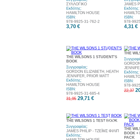
ΣΥΛΛΟΓΙΚΟ
JAMES PH
Εκδότης:
Εκδότης:
HAMILTON HOUSE
HAMILT
ISBN:
ISBN:
978-9925-31-762-2
978-9925
3,70 €
4,31 €
7%
THE WIL
έκπτωση
THE WILSONS 1 STUDENT'S
Συγγραφέ
BOOK
GORDON 
Συγγραφέας:
JENNIFE
GORDON ELIZABETH, HEATH
Εκδότης:
JENNIFER, PRIOR MATT
HAMILT
Εκδότης:
ISBN:
HAMILTON HOUSE
978-9925
ISBN:
20
22,37
978-9925-31-685-4
29,71 €
31,95
7%
THE WILSONS 1 TEST BOOK
έκπτωση
Συγγραφέας:
THE WIL
JAMES PHILIP - ΤΖΕΪΜΣ ΦΙΛΙΠ
BOOK +
Εκδότης:
PACK
HAMILTON HOUSE