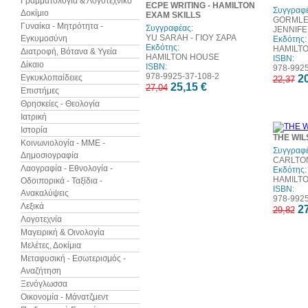
Γραμματολογία & Λογοτεχνικό
ECPE WRITING - HAMILTON
Συγγραφέ
Δοκίμιο
EXAM SKILLS
GORMLEY
Γυναίκα - Μητρότητα -
Συγγραφέας:
JENNIF
YU SARAH - ΓΙΟΥ ΣΑΡΑ
Εγκυμοσύνη
Εκδότης:
Εκδότης:
HAMILT
Διατροφή, Βότανα & Υγεία
HAMILTON HOUSE
ISBN:
Δίκαιο
ISBN:
978-9925
978-9925-37-108-2
Εγκυκλοπαίδειες
20
22,37
25,15 €
27,04
Επιστήμες
Θρησκείες - Θεολογία
Ιατρική
Ιστορία
THE WI
Κοινωνιολογία - ΜΜΕ -
Συγγραφέ
Δημοσιογραφία
CARLTO
Λαογραφία - Εθνολογία -
Εκδότης:
HAMILT
Οδοιπορικά - Ταξίδια -
ISBN:
Ανακαλύψεις
978-9925
Λεξικά
27
29,82
Λογοτεχνία
Μαγειρική & Οινολογία
Μελέτες, Δοκίμια
Μεταφυσική - Εσωτερισμός -
Αναζήτηση
Ξενόγλωσσα
Οικονομία - Μάνατζμεντ