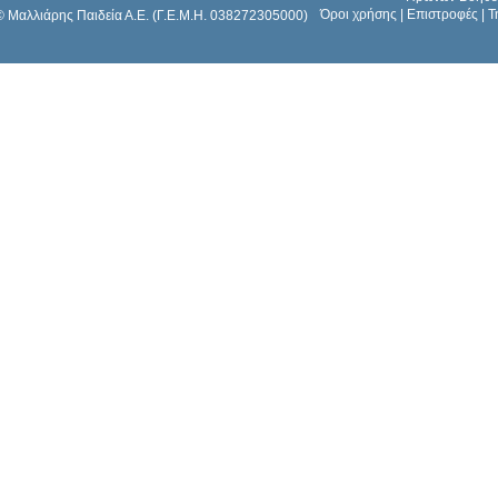
Όροι χρήσης
|
Επιστροφές
|
Τ
© Μαλλιάρης Παιδεία Α.Ε. (Γ.Ε.Μ.Η. 038272305000)