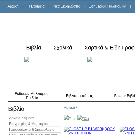
Αρχική
|
H Εταιρεία
|
Νέα Εκδηλώσεις
|
Εφημερίδα Πολιτισμικά
|
Βιβλία
Σχολικά
Χαρτικά & Είδη Γραφ
Εκδόσεις Μαλλιάρης-
Βιβλιοπροτάσεις
Bazaar Βιβλ
Παιδεία
Βιβλία
Αρχική
/
Αρχαία Κείμενα
Top
|
Όλα
Βιογραφίες & Μαρτυρίες
Γλωσσολογία & Σημειολογία
7%
έκπτωση