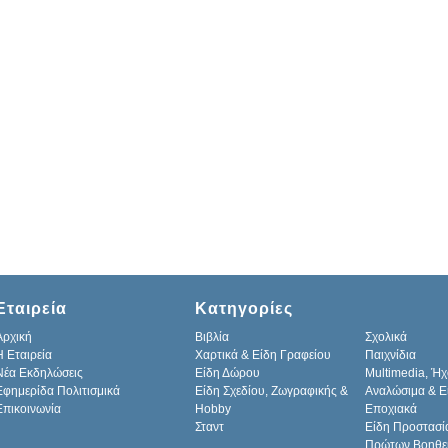
Εταιρεία
Κατηγορίες
Αρχική
Βιβλία
Σχολικά
H Εταιρεία
Χαρτικά & Είδη Γραφείου
Παιχνίδια
Νέα Εκδηλώσεις
Είδη Δώρου
Multimedia, Ήχ
Εφημερίδα Πολιτισμικά
Είδη Σχεδίου, Ζωγραφικής &
Αναλώσιμα & Ε
Επικοινωνία
Hobby
Εποχιακά
Σταντ
Είδη Προστασί
Πρώτων Βοηθε