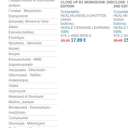
Γραμματολογία & Λογοτεχνικό
CLOSE UP B1 WORKBOOK 2ND
CLOSE-
Δοκίμιο
EDITION
2ND EDI
Γυναίκα - Μητρότητα -
Συγγραφέας:
Συγγραφέ
HEALAN ANGELA SHOTTON
HEALAN
Εγκυμοσύνη
DIANA
DIANA
Διατροφή, Βότανα & Υγεία
Εκδότης:
Εκδότης:
Δίκαιο
HEINLE CENGAGE LEARNING
HEINLE
ISBN:
ISBN:
Εγκυκλοπαίδειες
978-1-4080-9556-0
978-1-40
Επιστήμες
17,89 €
15
19,24
18,49
Θρησκείες - Θεολογία
Ιατρική
Ιστορία
Κοινωνιολογία - ΜΜΕ -
Δημοσιογραφία
Λαογραφία - Εθνολογία -
Οδοιπορικά - Ταξίδια -
Ανακαλύψεις
Λεξικά
Λογοτεχνία
Μαγειρική & Οινολογία
Μελέτες, Δοκίμια
Μεταφυσική - Εσωτερισμός -
Αναζήτηση
Ξενόγλωσσα
Οικονομία - Μάνατζμεντ