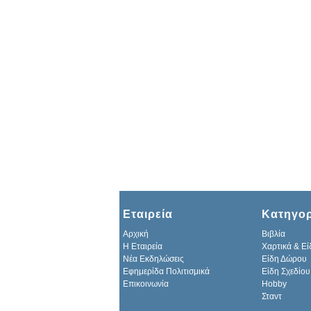
Εταιρεία
Κατηγορ
Αρχική
Βιβλία
H Εταιρεία
Χαρτικά & Εί
Νέα Εκδηλώσεις
Είδη Δώρου
Εφημερίδα Πολιτισμικά
Είδη Σχεδίου
Επικοινωνία
Hobby
Σταντ