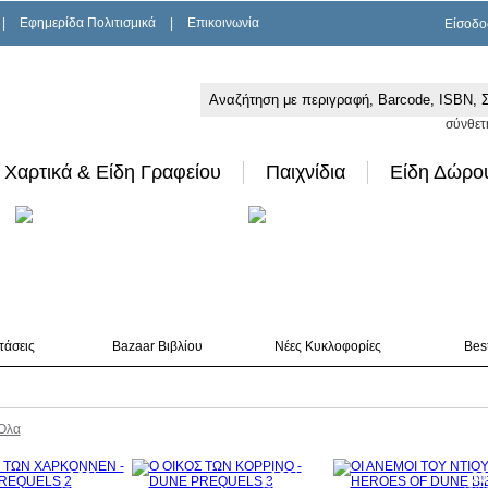
|
Εφημερίδα Πολιτισμικά
|
Επικοινωνία
Είσοδο
σύνθετ
Χαρτικά & Είδη Γραφείου
Παιχνίδια
Είδη Δώρο
τάσεις
Bazaar Βιβλίου
Νέες Κυκλοφορίες
Best
Όλα
10%
10%
3
έκπτωση
έκπτωση
έκπ