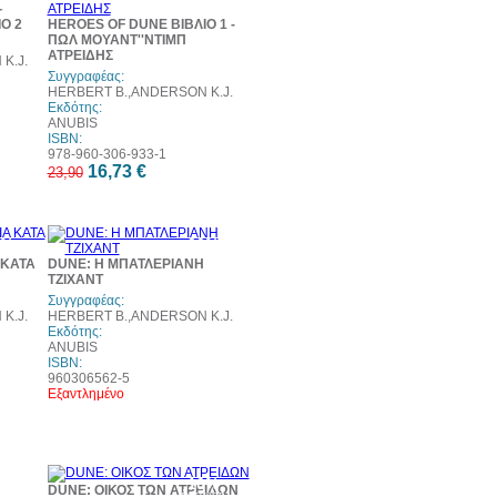
-
eb
web
Ο 2
HEROES OF DUNE ΒΙΒΛΙΟ 1 -
ΠΩΛ ΜΟΥΑΝΤ''ΝΤΙΜΠ
ΑΤΡΕΙΔΗΣ
K.J.
Συγγραφέας:
HERBERT B.,ANDERSON K.J.
Εκδότης:
ANUBIS
ISBN:
978-960-306-933-1
16,73 €
23,90
0%
20%
τωση
έκπτωση
 ΚΑΤΑ
DUNE: Η ΜΠΑΤΛΕΡΙΑΝΗ
ΤΖΙΧΑΝΤ
Συγγραφέας:
K.J.
HERBERT B.,ANDERSON K.J.
Εκδότης:
ANUBIS
ISBN:
960306562-5
Εξαντλημένο
0%
10%
DUNE: ΟΙΚΟΣ ΤΩΝ ΑΤΡΕΙΔΩΝ
τωση
έκπτωση