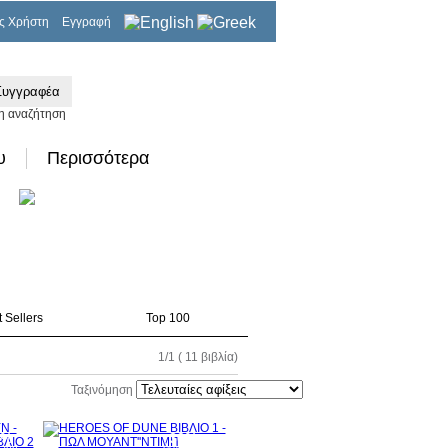
ς Χρήστη
Εγγραφή
0,00€
η αναζήτηση
υ
Περισσότερα
 Sellers
Top 100
1/1 ( 11 βιβλία)
Ταξινόμηση
0%
30%
τωση
έκπτωση