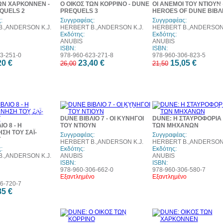
ΩΝ ΧΑΡΚΟΝΝΕΝ -
Ο ΟΙΚΟΣ ΤΩΝ ΚΟΡΡΙΝΟ - DUNE
ΟΙ ΑΝΕΜΟΙ ΤΟΥ ΝΤΙΟΥΝ 
w
QUELS 2
PREQUELS 3
HEROES OF DUNE ΒΙΒΛΙ
:
Συγγραφέας:
Συγγραφέας:
.,ANDERSON K.J.
HERBERT B.,ANDERSON K.J.
HERBERT B.,ANDERSON 
Εκδότης:
Εκδότης:
ANUBIS
ANUBIS
ISBN:
ISBN:
3-251-0
978-960-623-271-8
978-960-306-823-5
20 €
23,40 €
15,05 €
26,00
21,50
30%
10%
1
έκπτωση
έκπτωση
έκπ
DUNE ΒΙΒΛΙΟ 7 - ΟΙ ΚΥΝΗΓΟΙ
DUNE: Η ΣΤΑΥΡΟΦΟΡΙΑ
web
Ο 8 - Η
ΤΟΥ ΝΤΙΟΥΝ
ΤΩΝ ΜΗΧΑΝΩΝ
ΣΗ ΤΟΥ ΣΑΪ-
Συγγραφέας:
Συγγραφέας:
Τ
HERBERT B.,ANDERSON K.J.
HERBERT B.,ANDERSON 
:
Εκδότης:
Εκδότης:
.,ANDERSON K.J.
ANUBIS
ANUBIS
ISBN:
ISBN:
978-960-306-662-0
978-960-306-580-7
Εξαντλημένο
Εξαντλημένο
6-720-7
85 €
10%
1
έκπτωση
έκπ