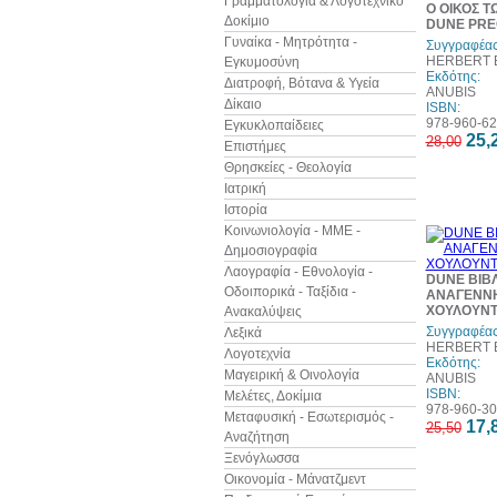
Γραμματολογία & Λογοτεχνικό
Ο ΟΙΚΟΣ Τ
Δοκίμιο
DUNE PRE
Γυναίκα - Μητρότητα -
Συγγραφέας
HERBERT B
Εγκυμοσύνη
Εκδότης:
Διατροφή, Βότανα & Υγεία
ANUBIS
Δίκαιο
ISBN:
978-960-62
Εγκυκλοπαίδειες
25,
28,00
Επιστήμες
Θρησκείες - Θεολογία
Ιατρική
Ιστορία
Κοινωνιολογία - ΜΜΕ -
Δημοσιογραφία
Λαογραφία - Εθνολογία -
DUNE ΒΙΒΛΙ
Οδοιπορικά - Ταξίδια -
ΑΝΑΓΕΝΝΗ
ΧΟΥΛΟΥΝ
Ανακαλύψεις
Συγγραφέας
Λεξικά
HERBERT B
Λογοτεχνία
Εκδότης:
Μαγειρική & Οινολογία
ANUBIS
ISBN:
Μελέτες, Δοκίμια
978-960-30
Μεταφυσική - Εσωτερισμός -
17,
25,50
Αναζήτηση
Ξενόγλωσσα
Οικονομία - Μάνατζμεντ