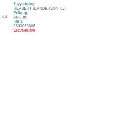
Συγγραφέας:
HERBERT B.,ANDERSON K.J.
Εκδότης:
K.J.
ANUBIS
ISBN:
9603063606
Εξαντλημένο