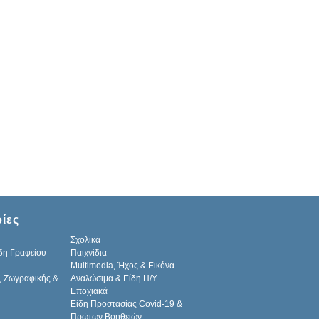
ίες
Σχολικά
δη Γραφείου
Παιχνίδια
Multimedia, Ήχος & Εικόνα
, Ζωγραφικής &
Αναλώσιμα & Είδη Η/Υ
Εποχιακά
Είδη Προστασίας Covid-19 &
Πρώτων Βοηθειών