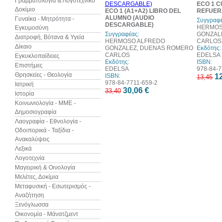
Γραμματολογία & Λογοτεχνικό
ECO 1 
Δοκίμιο
ECO 1 (A1+A2) LIBRO DEL
REFUER
ALUMNO (AUDIO
Γυναίκα - Μητρότητα -
Συγγραφέ
DESCARGABLE)
HERMOS
Εγκυμοσύνη
Συγγραφέας:
GONZAL
Διατροφή, Βότανα & Υγεία
HERMOSO ALFREDO
CARLOS
Δίκαιο
GONZALEZ, DUENAS ROMERO
Εκδότης:
CARLOS
EDELSA
Εγκυκλοπαίδειες
Εκδότης:
ISBN:
Επιστήμες
EDELSA
978-84-7
Θρησκείες - Θεολογία
ISBN:
12
13,45
978-84-7711-659-2
Ιατρική
30,06 €
33,40
Ιστορία
Κοινωνιολογία - ΜΜΕ -
Δημοσιογραφία
Λαογραφία - Εθνολογία -
Οδοιπορικά - Ταξίδια -
Ανακαλύψεις
Λεξικά
Λογοτεχνία
Μαγειρική & Οινολογία
Μελέτες, Δοκίμια
Μεταφυσική - Εσωτερισμός -
Αναζήτηση
Ξενόγλωσσα
Οικονομία - Μάνατζμεντ