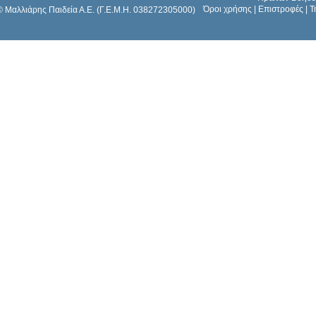
Όροι χρήσης
|
Επιστροφές
|
Τ
© Μαλλιάρης Παιδεία Α.Ε. (Γ.Ε.Μ.Η. 038272305000)