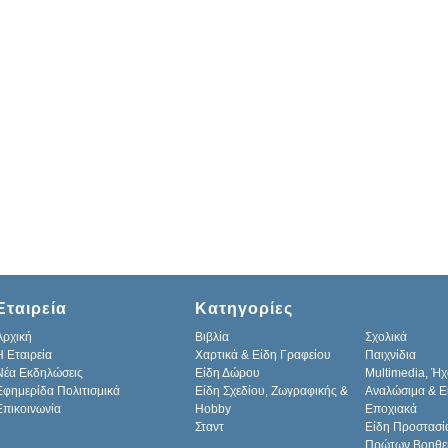
Εταιρεία
Κατηγορίες
Αρχική
Βιβλία
Σχολικά
H Εταιρεία
Χαρτικά & Είδη Γραφείου
Παιχνίδια
Νέα Εκδηλώσεις
Είδη Δώρου
Multimedia, Ήχ
Εφημερίδα Πολιτισμικά
Είδη Σχεδίου, Ζωγραφικής &
Αναλώσιμα & Ε
Επικοινωνία
Hobby
Εποχιακά
Σταντ
Είδη Προστασί
Πρώτων Βοηθε