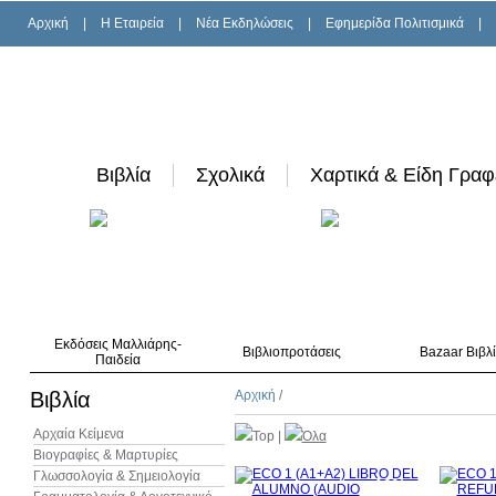
Αρχική
|
H Εταιρεία
|
Νέα Εκδηλώσεις
|
Εφημερίδα Πολιτισμικά
|
Βιβλία
Σχολικά
Χαρτικά & Είδη Γραφ
Εκδόσεις Μαλλιάρης-
Βιβλιοπροτάσεις
Bazaar Βιβλ
Παιδεία
Βιβλία
Αρχική
/
Αρχαία Κείμενα
Top
|
Όλα
Βιογραφίες & Μαρτυρίες
Γλωσσολογία & Σημειολογία
10%
έκπτωση