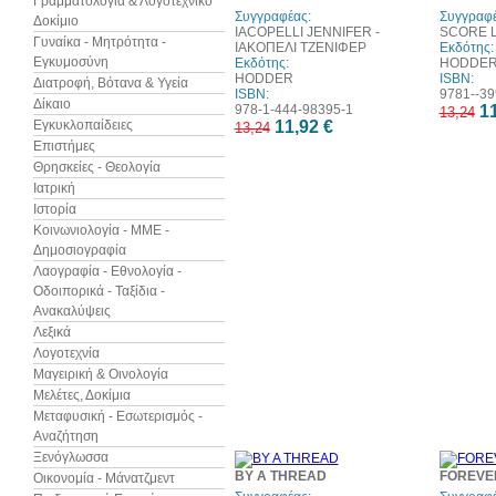
Γραμματολογία & Λογοτεχνικό
Συγγραφέας:
Συγγραφέ
Δοκίμιο
IACOPELLI JENNIFER -
SCORE L
Γυναίκα - Μητρότητα -
ΙΑΚΟΠΕΛΙ ΤΖΕΝΙΦΕΡ
Εκδότης:
Εγκυμοσύνη
Εκδότης:
HODDE
HODDER
ISBN:
Διατροφή, Βότανα & Υγεία
ISBN:
9781--39
Δίκαιο
978-1-444-98395-1
11
13,24
Εγκυκλοπαίδειες
11,92 €
13,24
Επιστήμες
Θρησκείες - Θεολογία
Ιατρική
Ιστορία
Κοινωνιολογία - ΜΜΕ -
Δημοσιογραφία
Λαογραφία - Εθνολογία -
Οδοιπορικά - Ταξίδια -
Ανακαλύψεις
Λεξικά
Λογοτεχνία
Μαγειρική & Οινολογία
Μελέτες, Δοκίμια
Μεταφυσική - Εσωτερισμός -
Αναζήτηση
Ξενόγλωσσα
10%
BY A THREAD
FOREVE
Οικονομία - Μάνατζμεντ
έκπτωση