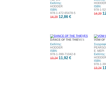
Εκδότης:
HODDE
HODDER
ISBN:
ISBN:
978-1-52
978-1-472-65478-5
12
14,29
12,86 €
14,29
10%
DANCE OF THE THIEVES
VOW OF 
έκπτωση
Εκδότης:
Συγγραφέ
HODDER
PEARSON
ISBN:
Ε. ΜΕΡΙ
978-1-399-71042-8
Εκδότης:
11,92 €
HODDE
13,24
ISBN:
978-1-39
11
13,24