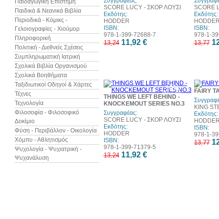
Συγγραφέας:
Συγγραφέ
Παιδαγωγική Επιστήμη
SCORE LUCY - ΣΚΟΡ ΛΟΥΣΙ
SCORE L
Παιδικά & Νεανικά Βιβλία
Εκδότης:
Εκδότης:
Περιοδικά - Κόμικς -
HODDER
HODDE
ISBN:
ISBN:
Γελοιογραφίες - Χιούμορ
978-1-399-72688-7
978-1-39
Πληροφορική
11,92 €
12
13,24
13,77
Πολιτική - Διεθνείς Σχέσεις
Συμπληρωματική Ιατρική
Σχολικά Βιβλία Οργανισμού
Σχολικά Βοηθήματα
Ταξιδιωτικοί Οδηγοί & Χάρτες
10%
FAIRY T
έκπτωση
Τέχνες
THINGS WE LEFT BEHIND -
Συγγραφέ
Τεχνολογία
KNOCKEMOUT SERIES NO.3
KING ST
Φιλοσοφία - Φιλοσοφικό
Συγγραφέας:
Εκδότης:
SCORE LUCY - ΣΚΟΡ ΛΟΥΣΙ
HODDE
Δοκίμιο
Εκδότης:
ISBN:
Φύση - Περιβάλλον - Οικολογία
HODDER
978-1-39
Χόμπυ - Αθλητισμός
ISBN:
12
13,77
978-1-399-71379-5
Ψυχολογία - Ψυχιατρική -
11,92 €
13,24
Ψυχανάλυση