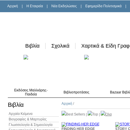
Αρχική
|
H Εταιρεία
|
Νέα Εκδηλώσεις
|
Εφημερίδα Πολιτισμικά
|
Βιβλία
Σχολικά
Χαρτικά & Είδη Γραφ
Εκδόσεις Μαλλιάρης-
Βιβλιοπροτάσεις
Bazaar Βιβλ
Παιδεία
Βιβλία
Αρχική
/
Αρχαία Κείμενα
Best Sellers
|
Top
|
Όλα
Βιογραφίες & Μαρτυρίες
Γλωσσολογία & Σημειολογία
10%
FINDING HER EDGE
STORY O
έκπτωση