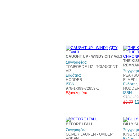
10%
έκπτωση
CAUGHT UP - WINDY CITY Vol.3
THE KIS
Συγγραφέας:
REMNAN
TOMFORDE LIZ - ΤΟΜΦΟΡΝΤ
ΛΙΖ
Συγγραφέ
Εκδότης:
PEARSON
HODDER
Ε. ΜΕΡΙ
ISBN:
Εκδότης:
978-1-399-72859-1
HODDE
Εξαντλημένο
ISBN:
978-1-39
12
13,77
10%
BEFORE I FALL
BILLY 
έκπτωση
Συγγραφέας:
Συγγραφέ
OLIVER LAUREN - ΟΛΙΒΕΡ
KING ST
ΛΩΡΕΝ
Εκδότης: