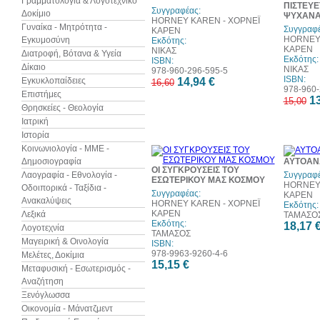
Γραμματολογία & Λογοτεχνικό
ΠΙΣΤΕΥΕ
Συγγραφέας:
Δοκίμιο
ΨΥΧΑΝΑ
HORNEY KAREN - ΧΟΡΝΕΪ
Γυναίκα - Μητρότητα -
Συγγραφέ
ΚΑΡΕΝ
HORNEY 
Εγκυμοσύνη
Εκδότης:
ΚΑΡΕΝ
ΝΙΚΑΣ
Διατροφή, Βότανα & Υγεία
Εκδότης:
ISBN:
Δίκαιο
ΝΙΚΑΣ
978-960-296-595-5
ISBN:
Εγκυκλοπαίδειες
14,94 €
16,60
978-960-
Επιστήμες
13
15,00
Θρησκείες - Θεολογία
Ιατρική
Ιστορία
Κοινωνιολογία - ΜΜΕ -
Δημοσιογραφία
ΑΥΤΟΑΝΑ
ΟΙ ΣΥΓΚΡΟΥΣΕΙΣ ΤΟΥ
Λαογραφία - Εθνολογία -
Συγγραφέ
ΕΣΩΤΕΡΙΚΟΥ ΜΑΣ ΚΟΣΜΟΥ
HORNEY 
Οδοιπορικά - Ταξίδια -
Συγγραφέας:
ΚΑΡΕΝ
Ανακαλύψεις
HORNEY KAREN - ΧΟΡΝΕΪ
Εκδότης:
ΚΑΡΕΝ
Λεξικά
ΤΑΜΑΣΟ
Εκδότης:
18,17 
Λογοτεχνία
ΤΑΜΑΣΟΣ
Μαγειρική & Οινολογία
ISBN:
978-9963-9260-4-6
Μελέτες, Δοκίμια
15,15 €
Μεταφυσική - Εσωτερισμός -
Αναζήτηση
Ξενόγλωσσα
Οικονομία - Μάνατζμεντ