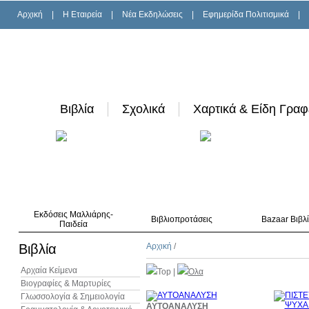
Αρχική
|
H Εταιρεία
|
Νέα Εκδηλώσεις
|
Εφημερίδα Πολιτισμικά
|
Βιβλία
Σχολικά
Χαρτικά & Είδη Γραφ
Εκδόσεις Μαλλιάρης-
Βιβλιοπροτάσεις
Bazaar Βιβλ
Παιδεία
Βιβλία
Αρχική
/
Αρχαία Κείμενα
Top
|
Όλα
Βιογραφίες & Μαρτυρίες
Γλωσσολογία & Σημειολογία
10%
ΑΥΤΟΑΝΑΛΥΣΗ
έκπτωση