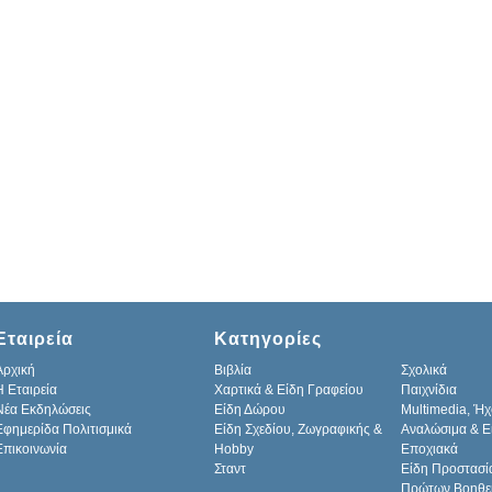
Εταιρεία
Κατηγορίες
Αρχική
Βιβλία
Σχολικά
H Εταιρεία
Χαρτικά & Είδη Γραφείου
Παιχνίδια
Νέα Εκδηλώσεις
Είδη Δώρου
Multimedia, Ήχ
Εφημερίδα Πολιτισμικά
Είδη Σχεδίου, Ζωγραφικής &
Αναλώσιμα & Ε
Επικοινωνία
Hobby
Εποχιακά
Σταντ
Είδη Προστασί
Πρώτων Βοηθε