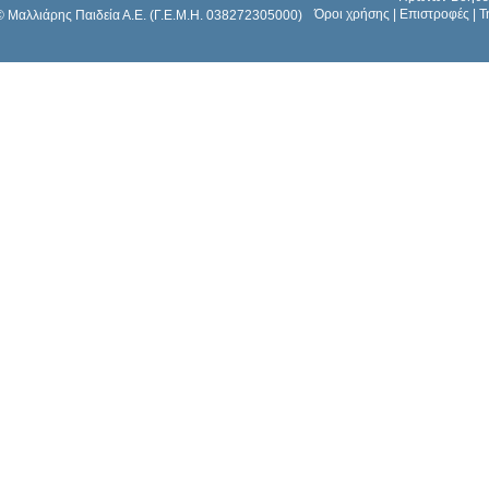
Όροι χρήσης
|
Επιστροφές
|
Τ
© Μαλλιάρης Παιδεία Α.Ε. (Γ.Ε.Μ.Η. 038272305000)