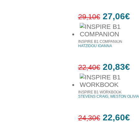
27,06€
29,10€
7%
έκπτωση
INSPIRE B1 COMPANION
HATZIDOU IOANNA
20,83€
22,40€
7%
έκπτωση
INSPIRE B1 WORKBOOK
STEVENS CRAIG, WESTON OLIVIA
22,60€
24,30€
7%