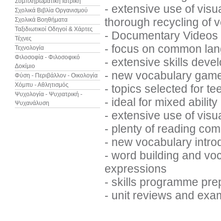
Συμπληρωματική Ιατρική
- extensive use of visu
Σχολικά Βιβλία Οργανισμού
thorough recycling of 
Σχολικά Βοηθήματα
Ταξιδιωτικοί Οδηγοί & Χάρτες
- Documentary Videos 
Τέχνες
- focus on common lan
Τεχνολογία
Φιλοσοφία - Φιλοσοφικό
- extensive skills dev
Δοκίμιο
- new vocabulary gam
Φύση - Περιβάλλον - Οικολογία
Χόμπυ - Αθλητισμός
- topics selected for t
Ψυχολογία - Ψυχιατρική -
- ideal for mixed abilit
Ψυχανάλυση
- extensive use of visu
- plenty of reading co
- new vocabulary intro
- word building and vo
expressions
- skills programme pre
- unit reviews and exam