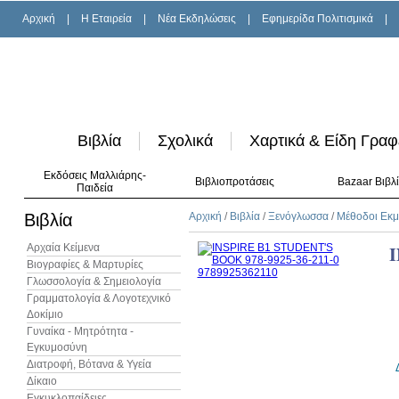
Αρχική
|
H Εταιρεία
|
Νέα Εκδηλώσεις
|
Εφημερίδα Πολιτισμικά
|
Βιβλία
Σχολικά
Χαρτικά & Είδη Γραφ
Εκδόσεις Μαλλιάρης-
Βιβλιοπροτάσεις
Bazaar Βιβλ
Παιδεία
Βιβλία
Αρχική
/
Βιβλία
/
Ξενόγλωσσα
/
Μέθοδοι Εκ
Αρχαία Κείμενα
Βιογραφίες & Μαρτυρίες
Γλωσσολογία & Σημειολογία
Γραμματολογία & Λογοτεχνικό
Δοκίμιο
Γυναίκα - Μητρότητα -
Εγκυμοσύνη
Διατροφή, Βότανα & Υγεία
Δίκαιο
Εγκυκλοπαίδειες