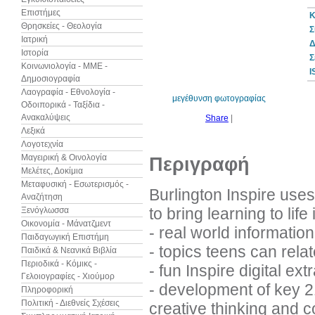
Επιστήμες
Κ
Θρησκείες - Θεολογία
Σ
Ιατρική
Δ
Ιστορία
7%
Σ
έκπτωση
Κοινωνιολογία - ΜΜΕ -
I
Δημοσιογραφία
Λαογραφία - Εθνολογία -
μεγέθυνση φωτογραφίας
Οδοιπορικά - Ταξίδια -
Ανακαλύψεις
Share
|
Λεξικά
Λογοτεχνία
Μαγειρική & Οινολογία
Περιγραφή
Μελέτες, Δοκίμια
Μεταφυσική - Εσωτερισμός -
Burlington Inspire uses
Αναζήτηση
to bring learning to li
Ξενόγλωσσα
Οικονομία - Μάνατζμεντ
- real world information
Παιδαγωγική Επιστήμη
- topics teens can relat
Παιδικά & Νεανικά Βιβλία
Περιοδικά - Κόμικς -
- fun Inspire digital ext
Γελοιογραφίες - Χιούμορ
- development of key 2
Πληροφορική
Πολιτική - Διεθνείς Σχέσεις
creative thinking and c