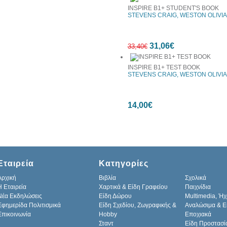
INSPIRE B1+ STUDENT'S BOOK
STEVENS CRAIG, WESTON OLIVIA
7%
31,06€
έκπτωση
33,40€
INSPIRE B1+ TEST BOOK
STEVENS CRAIG, WESTON OLIVIA
7%
14,00€
έκπτωση
Εταιρεία
Κατηγορίες
Αρχική
Βιβλία
Σχολικά
H Εταιρεία
Χαρτικά & Είδη Γραφείου
Παιχνίδια
Νέα Εκδηλώσεις
Είδη Δώρου
Multimedia, Ήχ
Εφημερίδα Πολιτισμικά
Είδη Σχεδίου, Ζωγραφικής &
Αναλώσιμα & Ε
Επικοινωνία
Hobby
Εποχιακά
Σταντ
Είδη Προστασί