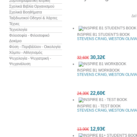
Συμπληρωματική Ιατρική
Σχολικά Βιβλία Οργανισμού
Σχολικά Βοηθήματα
Άλλα βιβλία του συγγραφέα
Δεί
Ταξιδιωτικοί Οδηγοί & Χάρτες
Τέχνες
Τεχνολογία
INSPIRE B1 STUDENT'S BOOK
Φιλοσοφία - Φιλοσοφικό
STEVENS CRAIG, WESTON OLIVIA
Δοκίμιο
Φύση - Περιβάλλον - Οικολογία
Χόμπυ - Αθλητισμός
30,32€
32,60€
Ψυχολογία - Ψυχιατρική -
Ψυχανάλυση
INSPIRE B1 WORKBOOK
STEVENS CRAIG, WESTON OLIVIA
7%
22,60€
έκπτωση
24,30€
INSPIRE B1 - TEST BOOK
STEVENS CRAIG, WESTON OLIVIA
7%
12,93€
έκπτωση
13,90€