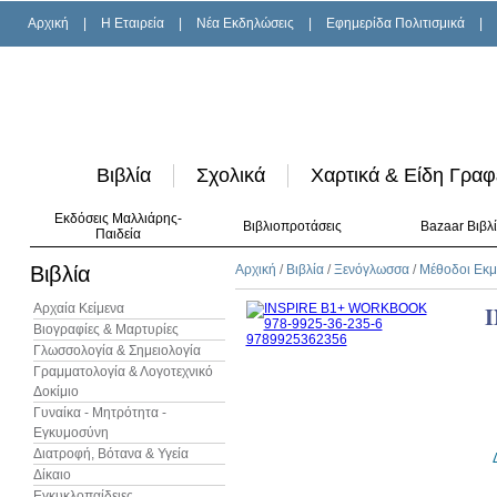
Αρχική
|
H Εταιρεία
|
Νέα Εκδηλώσεις
|
Εφημερίδα Πολιτισμικά
|
Βιβλία
Σχολικά
Χαρτικά & Είδη Γραφ
Εκδόσεις Μαλλιάρης-
Βιβλιοπροτάσεις
Bazaar Βιβλ
Παιδεία
Βιβλία
Αρχική
/
Βιβλία
/
Ξενόγλωσσα
/
Μέθοδοι Εκ
Αρχαία Κείμενα
Βιογραφίες & Μαρτυρίες
Γλωσσολογία & Σημειολογία
Γραμματολογία & Λογοτεχνικό
Δοκίμιο
Γυναίκα - Μητρότητα -
Εγκυμοσύνη
Διατροφή, Βότανα & Υγεία
Δίκαιο
Εγκυκλοπαίδειες