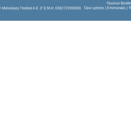
Πρώτων Βοηθε
Όροι χρήσης
|
Επιστροφές
|
Τ
© Μαλλιάρης Παιδεία Α.Ε. (Γ.Ε.Μ.Η. 038272305000)