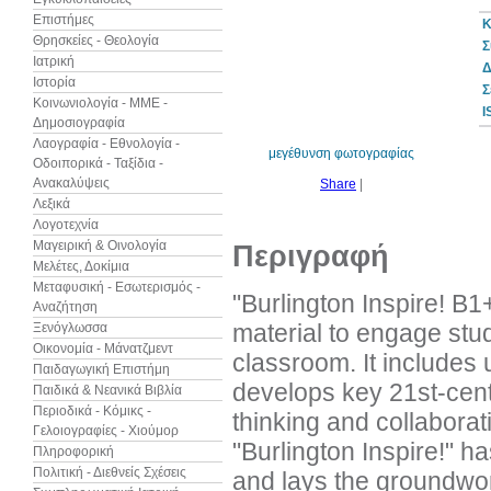
Επιστήμες
Κ
Θρησκείες - Θεολογία
Σ
Ιατρική
Δ
Ιστορία
7%
Σ
έκπτωση
Κοινωνιολογία - ΜΜΕ -
I
Δημοσιογραφία
Λαογραφία - Εθνολογία -
μεγέθυνση φωτογραφίας
Οδοιπορικά - Ταξίδια -
Ανακαλύψεις
Share
|
Λεξικά
Λογοτεχνία
Μαγειρική & Οινολογία
Περιγραφή
Μελέτες, Δοκίμια
Μεταφυσική - Εσωτερισμός -
"Burlington Inspire! B1
Αναζήτηση
material to engage stud
Ξενόγλωσσα
Οικονομία - Μάνατζμεντ
classroom. It includes 
Παιδαγωγική Επιστήμη
develops key 21st-cent
Παιδικά & Νεανικά Βιβλία
Περιοδικά - Κόμικς -
thinking and collaborat
Γελοιογραφίες - Χιούμορ
"Burlington Inspire!" 
Πληροφορική
Πολιτική - Διεθνείς Σχέσεις
and lays the groundwor