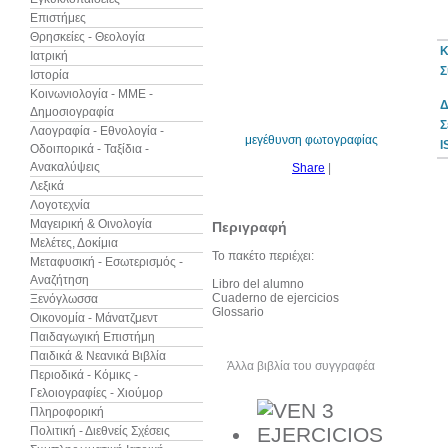
Επιστήμες
Θρησκείες - Θεολογία
Κ
Ιατρική
Σ
Ιστορία
10%
έκπτωση
Κοινωνιολογία - ΜΜΕ -
Δ
Δημοσιογραφία
Σ
Λαογραφία - Εθνολογία -
μεγέθυνση φωτογραφίας
I
Οδοιπορικά - Ταξίδια -
Ανακαλύψεις
Share
|
Λεξικά
Λογοτεχνία
Μαγειρική & Οινολογία
Περιγραφή
Μελέτες, Δοκίμια
Το πακέτο περιέχει:
Μεταφυσική - Εσωτερισμός -
Αναζήτηση
Libro del alumno
Cuaderno de ejercicios
Ξενόγλωσσα
Glossario
Οικονομία - Μάνατζμεντ
Παιδαγωγική Επιστήμη
Παιδικά & Νεανικά Βιβλία
Άλλα βιβλία του συγγραφέα
Δεί
Περιοδικά - Κόμικς -
Γελοιογραφίες - Χιούμορ
Πληροφορική
Πολιτική - Διεθνείς Σχέσεις