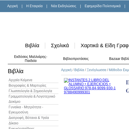
Αρχική
|
H Εταιρεία
|
Νέα Εκδηλώσεις
|
Εφημερίδα Πολιτισμικά
|
Βιβλία
Σχολικά
Χαρτικά & Είδη Γραφ
Εκδόσεις Μαλλιάρης-
Βιβλιοπροτάσεις
Bazaar Βιβλ
Παιδεία
Βιβλία
Αρχική
/
Βιβλία
/
Ξενόγλωσσα
/
Μέθοδοι Εκ
Αρχαία Κείμενα
I
Βιογραφίες & Μαρτυρίες
Γλωσσολογία & Σημειολογία
Γραμματολογία & Λογοτεχνικό
Δοκίμιο
Γυναίκα - Μητρότητα -
Εγκυμοσύνη
Διατροφή, Βότανα & Υγεία
Δίκαιο
Εγκυκλοπαίδειες