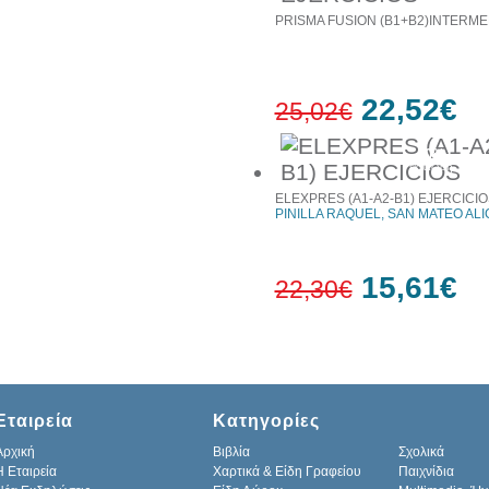
PRISMA FUSION (B1+B2)INTERME
22,52€
25,02€
10%
έκπτωση
ELEXPRES (A1-A2-B1) EJERCICIO
PINILLA RAQUEL, SAN MATEO ALI
15,61€
22,30€
30%
έκπτωση
Εταιρεία
Κατηγορίες
Αρχική
Βιβλία
Σχολικά
H Εταιρεία
Χαρτικά & Είδη Γραφείου
Παιχνίδια