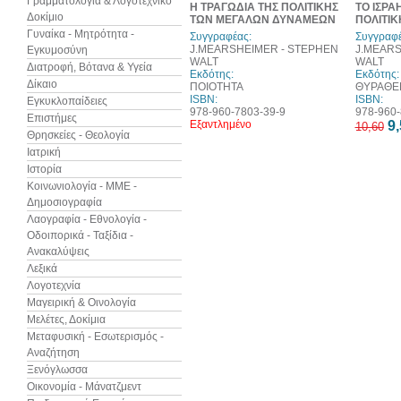
Γραμματολογία & Λογοτεχνικό
Η ΤΡΑΓΩΔΙΑ ΤΗΣ ΠΟΛΙΤΙΚΗΣ
ΤΟ ΙΣΡΑ
Δοκίμιο
ΤΩΝ ΜΕΓΑΛΩΝ ΔΥΝΑΜΕΩΝ
ΠΟΛΙΤΙΚ
Γυναίκα - Μητρότητα -
Συγγραφέας:
Συγγραφέ
J.MEARSHEIMER - STEPHEN
J.MEARS
Εγκυμοσύνη
WALT
WALT
Διατροφή, Βότανα & Υγεία
Εκδότης:
Εκδότης:
Δίκαιο
ΠΟΙΟΤΗΤΑ
ΘΥΡΑΘΕ
ISBN:
ISBN:
Εγκυκλοπαίδειες
978-960-7803-39-9
978-960-
Επιστήμες
Εξαντλημένο
9,
10,60
Θρησκείες - Θεολογία
Ιατρική
Ιστορία
Κοινωνιολογία - ΜΜΕ -
Δημοσιογραφία
Λαογραφία - Εθνολογία -
Οδοιπορικά - Ταξίδια -
Ανακαλύψεις
Λεξικά
Λογοτεχνία
Μαγειρική & Οινολογία
Μελέτες, Δοκίμια
Μεταφυσική - Εσωτερισμός -
Αναζήτηση
Ξενόγλωσσα
Οικονομία - Μάνατζμεντ