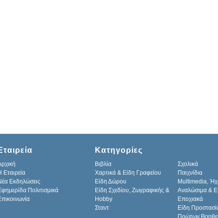
Εταιρεία
Κατηγορίες
Αρχική
Βιβλία
Σχολικά
H Εταιρεία
Χαρτικά & Είδη Γραφείου
Παιχνίδια
Νέα Εκδηλώσεις
Είδη Δώρου
Multimedia, Ήχ
Εφημερίδα Πολιτισμικά
Είδη Σχεδίου, Ζωγραφικής &
Αναλώσιμα & Ε
Επικοινωνία
Hobby
Εποχιακά
Σταντ
Είδη Προστασί
Πρώτων Βοηθε