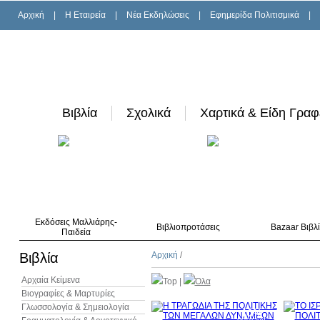
Αρχική
|
H Εταιρεία
|
Νέα Εκδηλώσεις
|
Εφημερίδα Πολιτισμικά
|
Βιβλία
Σχολικά
Χαρτικά & Είδη Γραφ
Εκδόσεις Μαλλιάρης-
Βιβλιοπροτάσεις
Bazaar Βιβλ
Παιδεία
Βιβλία
Αρχική
/
Αρχαία Κείμενα
Top
|
Όλα
Βιογραφίες & Μαρτυρίες
Γλωσσολογία & Σημειολογία
10%
έκπτωση