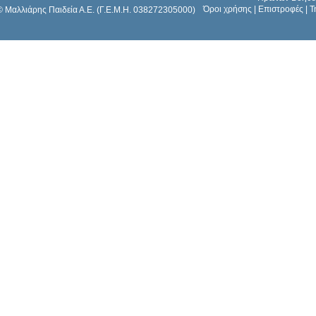
Όροι χρήσης
|
Επιστροφές
|
Τ
© Μαλλιάρης Παιδεία Α.Ε. (Γ.Ε.Μ.Η. 038272305000)