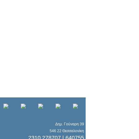
Δημ. Γούναρη 39
546 22 Θεσσαλονίκη
2310 278707 | 640755