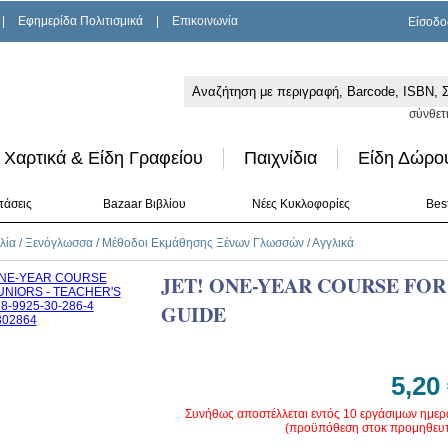
|
Εφημερίδα Πολιτισμικά
|
Επικοινωνία
Είσοδο
σύνθετ
Χαρτικά & Είδη Γραφείου
Παιχνίδια
Είδη Δώρο
τάσεις
Bazaar Βιβλίου
Νέες Κυκλοφορίες
Best
λία
/
Ξενόγλωσσα
/
Μέθοδοι Εκμάθησης Ξένων Γλωσσών
/
Αγγλικά
JET! ONE-YEAR COURSE FOR
GUIDE
5,20
Συνήθως αποστέλλεται εντός 10 εργάσιμων ημε
(προϋπόθεση στοκ προμηθευτ