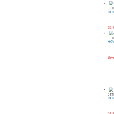
JET
HOW
32,
JET
HOW
23,
Συχνά αγ
JET
HOW
23,