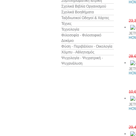
Συμπληρωματική Ιατρική
HOW
Σχολικά Βιβλία Οργανισμού
Σχολικά Βοηθήματα
Ταξιδιωτικοί Οδηγοί & Χάρτες
23,
Τέχνες
Τεχνολογία
JET
Φιλοσοφία - Φιλοσοφικό
HOW
Δοκίμιο
Φύση - Περιβάλλον - Οικολογία
Χόμπυ - Αθλητισμός
28,
Ψυχολογία - Ψυχιατρική -
Ψυχανάλυση
JET
HOW
10,
JET
HOW
29,