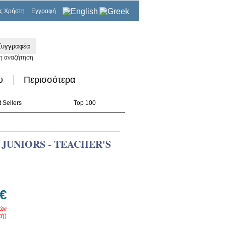
ς Χρήστη
Εγγραφή
0,00€
η αναζήτηση
υ
Περισσότερα
 Sellers
Top 100
 JUNIORS - TEACHER'S
 €
ρών
ή)