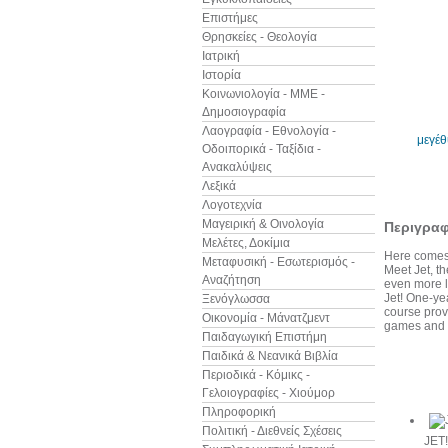
Επιστήμες
Θρησκείες - Θεολογία
Ιατρική
Ιστορία
Κοινωνιολογία - ΜΜΕ -
Δημοσιογραφία
Λαογραφία - Εθνολογία -
μεγέ
Οδοιπορικά - Ταξίδια -
Ανακαλύψεις
Λεξικά
Λογοτεχνία
Μαγειρική & Οινολογία
Περιγρα
Μελέτες, Δοκίμια
Here comes
Μεταφυσική - Εσωτερισμός -
Meet Jet, t
Αναζήτηση
even more li
Jet! One-yea
Ξενόγλωσσα
course provi
Οικονομία - Μάνατζμεντ
games and a
Παιδαγωγική Επιστήμη
Παιδικά & Νεανικά Βιβλία
Περιοδικά - Κόμικς -
Άλλα βιβ
Γελοιογραφίες - Χιούμορ
Πληροφορική
Πολιτική - Διεθνείς Σχέσεις
JET