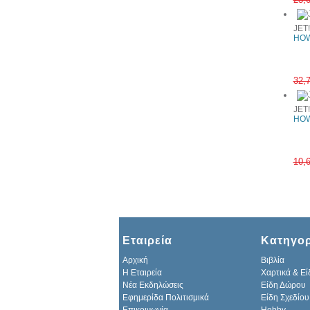
JET
HOW
32,
JET
HOW
10,
Εταιρεία
Κατηγορ
Αρχική
Βιβλία
H Εταιρεία
Χαρτικά & Εί
Νέα Εκδηλώσεις
Είδη Δώρου
Εφημερίδα Πολιτισμικά
Είδη Σχεδίου