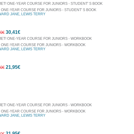
! ONE-YEAR COURSE FOR JUNIORS - STUDENT' S BOOK
ARD JANE, LEWIS TERRY
7%
30,41€
έκπτωση
70€
! ONE-YEAR COURSE FOR JUNIORS - WORKBOOK
ARD JANE, LEWIS TERRY
7%
21,95€
έκπτωση
60€
οράζονται μαζί
7%
έκπτωση
! ONE-YEAR COURSE FOR JUNIORS - WORKBOOK
ARD JANE, LEWIS TERRY
21,95€
60€