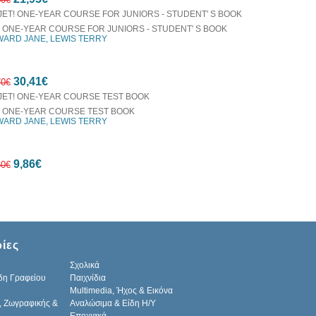
! ONE-YEAR COURSE FOR JUNIORS - STUDENT' S BOOK
ARD JANE, LEWIS TERRY
7%
30,41€
έκπτωση
70€
! ONE-YEAR COURSE TEST BOOK
ARD JANE, LEWIS TERRY
7%
9,86€
έκπτωση
60€
7%
ίες
έκπτωση
Σχολικά
δη Γραφείου
Παιχνίδια
Multimedia, Ήχος & Εικόνα
, Ζωγραφικής &
Αναλώσιμα & Είδη Η/Υ