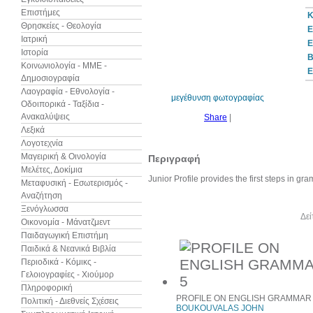
Επιστήμες
Κ
Θρησκείες - Θεολογία
Ε
Ιατρική
Ε
Ιστορία
10%
B
έκπτωση
Κοινωνιολογία - ΜΜΕ -
Ε
Δημοσιογραφία
Λαογραφία - Εθνολογία -
μεγέθυνση φωτογραφίας
Οδοιπορικά - Ταξίδια -
Ανακαλύψεις
Share
|
Λεξικά
Λογοτεχνία
Μαγειρική & Οινολογία
Περιγραφή
Μελέτες, Δοκίμια
Junior Profile provides the first steps in gr
Μεταφυσική - Εσωτερισμός -
Αναζήτηση
Ξενόγλωσσα
Άλλα βιβλία του συγγραφέα
Δεί
Οικονομία - Μάνατζμεντ
Παιδαγωγική Επιστήμη
Παιδικά & Νεανικά Βιβλία
Περιοδικά - Κόμικς -
Γελοιογραφίες - Χιούμορ
Πληροφορική
PROFILE ON ENGLISH GRAMMAR
Πολιτική - Διεθνείς Σχέσεις
BOUKOUVALAS JOHN