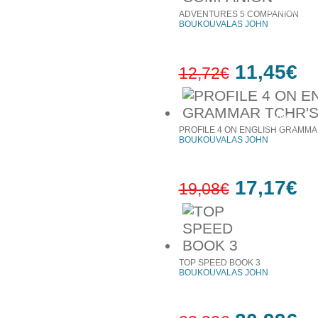
10%
έκπτωση
ADVENTURES 5 COMPANION
BOUKOUVALAS JOHN
11,45€
12,72€
10%
έκπτωση
PROFILE 4 ON ENGLISH GRAMMA
BOUKOUVALAS JOHN
17,17€
19,08€
10%
έκπτωση
TOP SPEED BOOK 3
BOUKOUVALAS JOHN