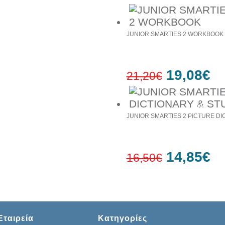
JUNIOR SMARTIES 2 WORKBOOK
19,08€
21,20€
10%
έκπτωση
JUNIOR SMARTIES 2 PICTURE D
14,85€
16,50€
10%
έκπτωση
Εταιρεία
Κατηγορίες