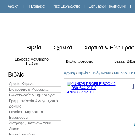
Αρχική
|
H Εταιρεία
|
Νέα Εκδηλώσεις
|
Εφημερίδα Πολιτισμικά
|
Βιβλία
Σχολικά
Χαρτικά & Είδη Γραφ
Εκδόσεις Μαλλιάρης-
Βιβλιοπροτάσεις
Bazaar Βιβλ
Παιδεία
Βιβλία
Αρχική
/
Βιβλία
/
Ξενόγλωσσα
/
Μέθοδοι Εκ
Αρχαία Κείμενα
Βιογραφίες & Μαρτυρίες
Γλωσσολογία & Σημειολογία
Γραμματολογία & Λογοτεχνικό
Δοκίμιο
Γυναίκα - Μητρότητα -
Εγκυμοσύνη
Διατροφή, Βότανα & Υγεία
Δίκαιο
Εγκυκλοπαίδειες