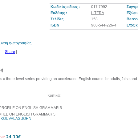
Κωδικός είδους :
017.7992
Συγγρ
Εκδότης :
LITERA
Εξώφυ
Σελίδες :
158
Barcod
10%
ISBN :
960-544-226-4
Ετος κ
έκπτωση
θυνση φωτογραφίας
Share
|
φή
s a three-level series providing an accelerated English course for adults, false an
λία του συγγραφέα
Κριτικές
FILE ON ENGLISH GRAMMAR 5
KOUVALAS JOHN
24,33€
03€