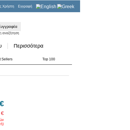
ς Χρήστη
Εγγραφή
0,00€
η αναζήτηση
υ
Περισσότερα
 Sellers
Top 100
 €
 €
ρών
ή)