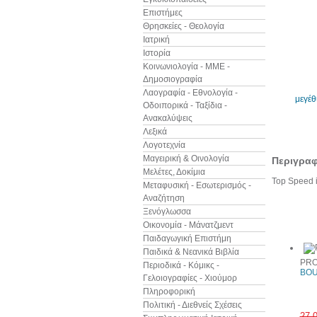
Επιστήμες
Θρησκείες - Θεολογία
Ιατρική
Ιστορία
Κοινωνιολογία - ΜΜΕ -
Δημοσιογραφία
Λαογραφία - Εθνολογία -
μεγέ
Οδοιπορικά - Ταξίδια -
Ανακαλύψεις
Λεξικά
Λογοτεχνία
Μαγειρική & Οινολογία
Περιγρα
Μελέτες, Δοκίμια
Top Speed i
Μεταφυσική - Εσωτερισμός -
Αναζήτηση
Ξενόγλωσσα
Άλλα βιβ
Οικονομία - Μάνατζμεντ
Παιδαγωγική Επιστήμη
Παιδικά & Νεανικά Βιβλία
PRO
Περιοδικά - Κόμικς -
BOU
Γελοιογραφίες - Χιούμορ
Πληροφορική
Πολιτική - Διεθνείς Σχέσεις
27,