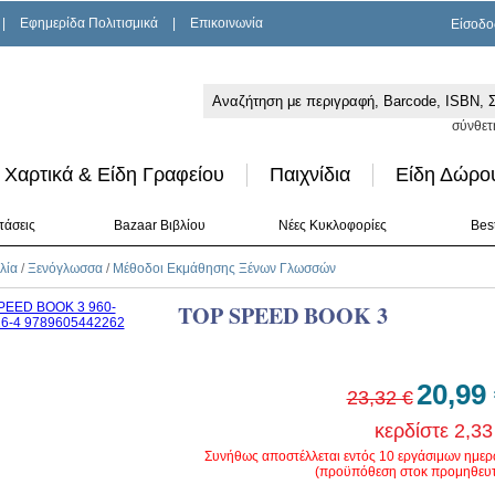
|
Εφημερίδα Πολιτισμικά
|
Επικοινωνία
Είσοδο
σύνθετ
Χαρτικά & Είδη Γραφείου
Παιχνίδια
Είδη Δώρο
τάσεις
Bazaar Βιβλίου
Νέες Κυκλοφορίες
Best
λία
/
Ξενόγλωσσα
/
Μέθοδοι Εκμάθησης Ξένων Γλωσσών
TOP SPEED BOOK 3
20,99
23,32 €
κερδίστε 2,33
Συνήθως αποστέλλεται εντός 10 εργάσιμων ημε
(προϋπόθεση στοκ προμηθευτ