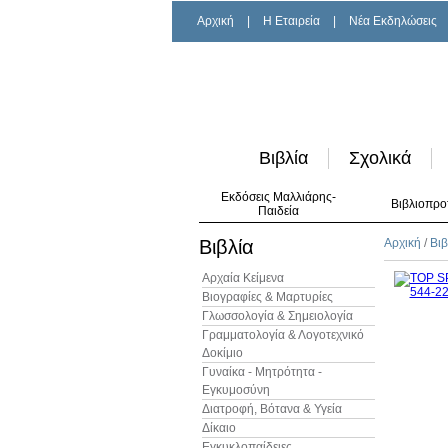
Αρχική
|
H Εταιρεία
|
Νέα Εκδηλώσεις
Βιβλία
Σχολικά
Εκδόσεις Μαλλιάρης-
Βιβλιοπρο
Παιδεία
Βιβλία
Αρχική
/
Βιβ
Αρχαία Κείμενα
Βιογραφίες & Μαρτυρίες
Γλωσσολογία & Σημειολογία
Γραμματολογία & Λογοτεχνικό
Δοκίμιο
Γυναίκα - Μητρότητα -
Εγκυμοσύνη
Διατροφή, Βότανα & Υγεία
Δίκαιο
Εγκυκλοπαίδειες