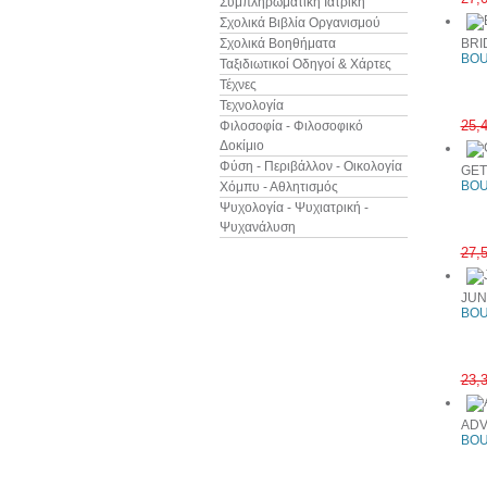
Συμπληρωματική Ιατρική
Σχολικά Βιβλία Οργανισμού
Σχολικά Βοηθήματα
BRI
BOU
Ταξιδιωτικοί Οδηγοί & Χάρτες
Τέχνες
Τεχνολογία
25,
Φιλοσοφία - Φιλοσοφικό
Δοκίμιο
Φύση - Περιβάλλον - Οικολογία
GET
BOU
Χόμπυ - Αθλητισμός
Ψυχολογία - Ψυχιατρική -
Ψυχανάλυση
27,
JUN
BOU
23,
ADV
BOU