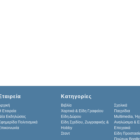
Εταιρεία
Κατηγορίες
Αρχική
Βιβλία
Σχολικά
H Εταιρεία
Χαρτικά & Είδη Γραφείου
Παιχνίδια
Νέα Εκδηλώσεις
Είδη Δώρου
Multimedia, Ήχ
Εφημερίδα Πολιτισμικά
Είδη Σχεδίου, Ζωγραφικής &
Αναλώσιμα & Ε
Επικοινωνία
Hobby
Εποχιακά
Σταντ
Είδη Προστασί
Πρώτων Βοηθε