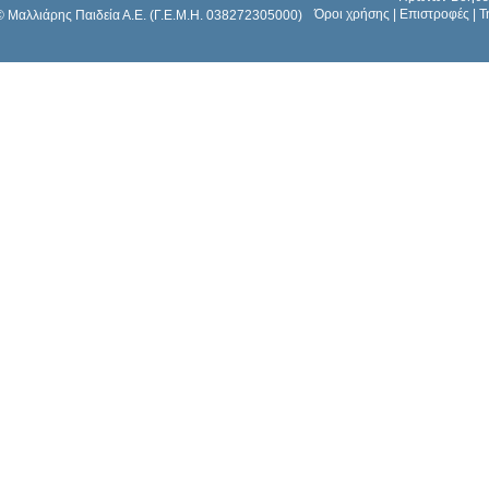
Όροι χρήσης
|
Επιστροφές
|
Τ
© Μαλλιάρης Παιδεία Α.Ε. (Γ.Ε.Μ.Η. 038272305000)