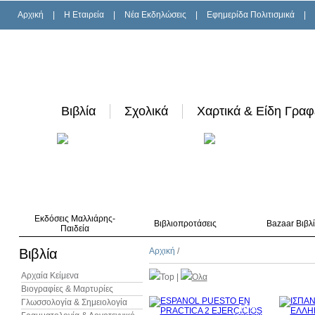
Αρχική
|
H Εταιρεία
|
Νέα Εκδηλώσεις
|
Εφημερίδα Πολιτισμικά
|
Βιβλία
Σχολικά
Χαρτικά & Είδη Γραφ
Εκδόσεις Μαλλιάρης-
Βιβλιοπροτάσεις
Bazaar Βιβλ
Παιδεία
Βιβλία
Αρχική
/
Αρχαία Κείμενα
Top
|
Όλα
Βιογραφίες & Μαρτυρίες
Γλωσσολογία & Σημειολογία
10%
έκπτωση