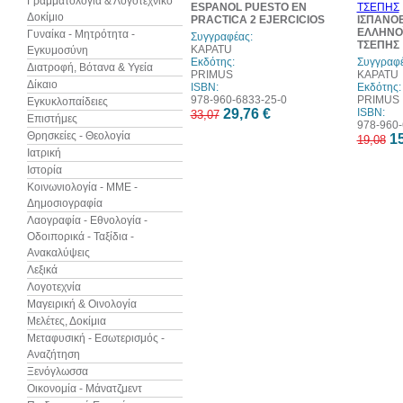
Γραμματολογία & Λογοτεχνικό
ESPANOL PUESTO EN
Δοκίμιο
PRACTICA 2 EJERCICIOS
ΙΣΠΑΝΟ
ΕΛΛΗΝΟ
Γυναίκα - Μητρότητα -
Συγγραφέας:
ΤΣΕΠΗΣ
KAPATU
Εγκυμοσύνη
Εκδότης:
Συγγραφέ
Διατροφή, Βότανα & Υγεία
PRIMUS
KAPATU
Δίκαιο
ISBN:
Εκδότης:
978-960-6833-25-0
PRIMUS
Εγκυκλοπαίδειες
29,76 €
ISBN:
33,07
Επιστήμες
978-960-
Θρησκείες - Θεολογία
15
19,08
Ιατρική
Ιστορία
Κοινωνιολογία - ΜΜΕ -
Δημοσιογραφία
Λαογραφία - Εθνολογία -
Οδοιπορικά - Ταξίδια -
Ανακαλύψεις
Λεξικά
Λογοτεχνία
Μαγειρική & Οινολογία
Μελέτες, Δοκίμια
Μεταφυσική - Εσωτερισμός -
Αναζήτηση
Ξενόγλωσσα
Οικονομία - Μάνατζμεντ