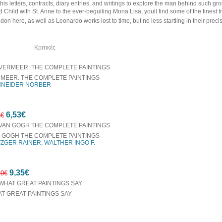
is letters, contracts, diary entries, and writings to explore the man behind such g
d Child with St. Anne to the ever-beguiling Mona Lisa, youll find some of the finest
don here, as well as Leonardo works lost to time, but no less startling in their preci
όμα
Κριτικές
MEER. THE COMPLETE PAINTINGS
NEIDER NORBER
6,53€
6€
 GOGH THE COMPLETE PAINTINGS
ZGER RAINER, WALTHER INGO F.
10%
9,35€
έκπτωση
39€
T GREAT PAINTINGS SAY