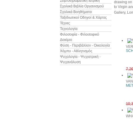
Συμπληρωματική Ιατρική
drawing on h
Σχολικά Βιβλία Οργανισμού
to Virgin an
Σχολικά Βοηθήματα
Gallery, Lon
Ταξιδιωτικοί Οδηγοί & Χάρτες
Τέχνες
Δείτε ακ
Τεχνολογία
Φιλοσοφία - Φιλοσοφικό
Δοκίμιο
Φύση - Περιβάλλον - Οικολογία
VER
SCH
Χόμπυ - Αθλητισμός
Ψυχολογία - Ψυχιατρική -
Ψυχανάλυση
7,2
VAN
MET
10,
WHA