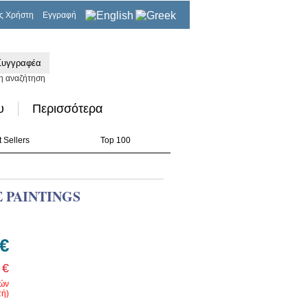
ς Χρήστη
Εγγραφή
0,00€
η αναζήτηση
υ
Περισσότερα
 Sellers
Top 100
 PAINTINGS
 €
 €
ρών
ή)