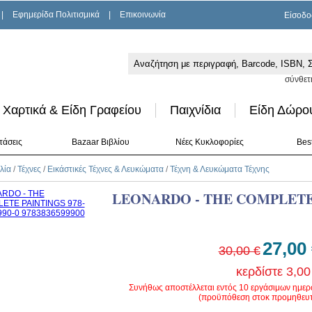
|
Εφημερίδα Πολιτισμικά
|
Επικοινωνία
Είσοδο
σύνθετ
Χαρτικά & Είδη Γραφείου
Παιχνίδια
Είδη Δώρο
τάσεις
Bazaar Βιβλίου
Νέες Κυκλοφορίες
Best
λία
/
Τέχνες
/
Εικάστικές Τέχνες & Λευκώματα
/
Τέχνη & Λευκώματα Τέχνης
LEONARDO - THE COMPLETE
27,00
30,00 €
κερδίστε 3,00
Συνήθως αποστέλλεται εντός 10 εργάσιμων ημε
(προϋπόθεση στοκ προμηθευτ