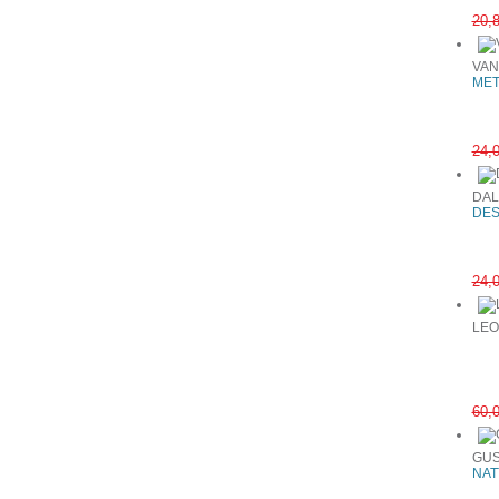
20,
VAN
MET
24,
DAL
DES
24,
LEO
60,
GUS
NAT