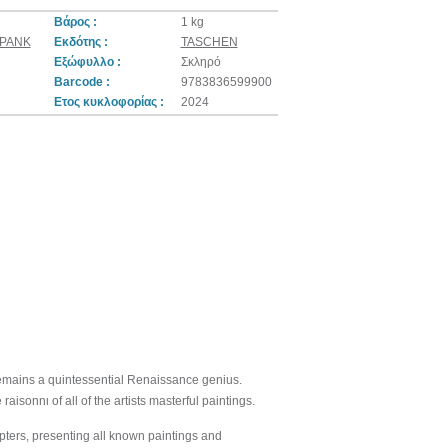
Βάρος :
1 kg
ΦΡΑΝΚ
Εκδότης :
TASCHEN
Εξώφυλλο :
Σκληρό
Barcode :
9783836599900
Ετος κυκλοφορίας :
2024
emains a quintessential Renaissance genius.
sonnι of all of the artists masterful paintings.
apters, presenting all known paintings and