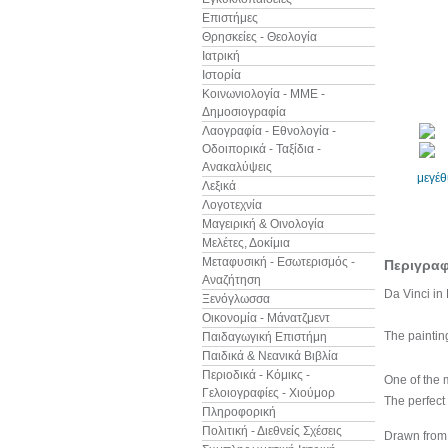
Επιστήμες
Θρησκείες - Θεολογία
Ιατρική
Ιστορία
Κοινωνιολογία - ΜΜΕ -
Δημοσιογραφία
Λαογραφία - Εθνολογία -
Οδοιπορικά - Ταξίδια -
Ανακαλύψεις
μεγέ
Λεξικά
Λογοτεχνία
Μαγειρική & Οινολογία
Μελέτες, Δοκίμια
Μεταφυσική - Εσωτερισμός -
Περιγρα
Αναζήτηση
Da Vinci in 
Ξενόγλωσσα
Οικονομία - Μάνατζμεντ
The paintin
Παιδαγωγική Επιστήμη
Παιδικά & Νεανικά Βιβλία
Περιοδικά - Κόμικς -
One of the 
Γελοιογραφίες - Χιούμορ
The perfect 
Πληροφορική
Πολιτική - Διεθνείς Σχέσεις
Drawn from o