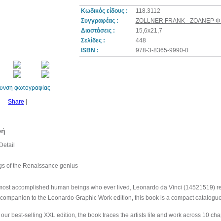
Κωδικός είδους :
118.3112
Συγγραφέας :
ZOLLNER FRANK - ΖΟΛΝΕΡ 
Διαστάσεις :
15,6x21,7
10%
Σελίδες :
448
έκπτωση
ISBN :
978-3-8365-9990-0
θυνση φωτογραφίας
Share
|
φή
Detail
gs of the Renaissance genius
most accomplished human beings who ever lived, Leonardo da Vinci (14521519) r
companion to the Leonardo Graphic Work edition, this book is a compact catalogue rai
ur best-selling XXL edition, the book traces the artists life and work across 10 ch