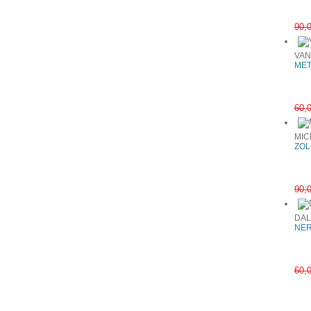
90,
VAN
MET
60,
MIC
ZOL
90,
DAL
NER
60,