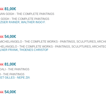
10%
81,00€
έκπτωση
00€
 GOGH - THE COMPLETE PAINTINGS
ZGER RAINER, WALTHER INGO F.
10%
54,00€
έκπτωση
00€
HELANGELO - THE COMPLETE WORKS - PAINTINGS, SCULPTURES, ARCHITE
LNER FRANK, THOENES CHRISTOF
10%
81,00€
έκπτωση
00€
I - THE PAINTINGS
ET GILLES - ΝΕΡΕ ΖΙΛ
10%
54,00€
έκπτωση
00€