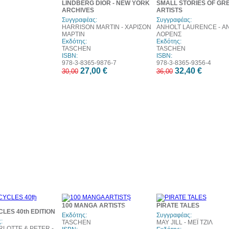
LINDBERG DIOR - NEW YORK
SMALL STORIES OF GR
ARCHIVES
ARTISTS
Συγγραφέας:
Συγγραφέας:
HARRISON MARTIN - ΧΑΡΙΣΟΝ
ANHOLT LAURENCE - Α
ΜΑΡΤΙΝ
ΛΟΡΕΝΣ
Εκδότης:
Εκδότης:
TASCHEN
TASCHEN
ISBN:
ISBN:
978-3-8365-9876-7
978-3-8365-9356-4
27,00 €
32,40 €
30,00
36,00
10%
10%
1
100 MANGA ARTISTS
PIRATE TALES
έκπτωση
έκπτωση
έκπ
ES 40th EDITION
Εκδότης:
Συγγραφέας:
:
TASCHEN
MAY JILL - ΜΕΪ ΤΖΙΛ
RLOTTE & PETER -