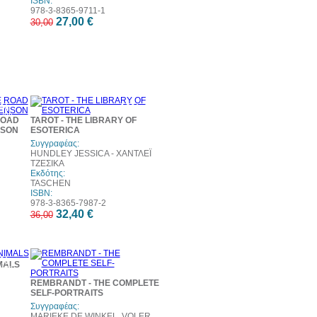
ISBN:
978-3-8365-9711-1
27,00 €
30,00
0%
10%
τωση
έκπτωση
ROAD
TAROT - THE LIBRARY OF
NSON
ESOTERICA
Συγγραφέας:
HUNDLEY JESSICA - ΧΑΝΤΛΕΪ
ΤΖΕΣΙΚΑ
Εκδότης:
TASCHEN
ISBN:
978-3-8365-7987-2
32,40 €
36,00
0%
10%
MALS
τωση
έκπτωση
REMBRANDT - THE COMPLETE
SELF-PORTRAITS
Συγγραφέας:
MARIEKE DE WINKEL, VOLER