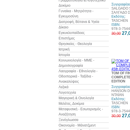
Γραμματολογία & Λογοτεχνικό
Συγγραφέας
Δοκίμιο
SALGADO S
Γυναίκα - Μητρότητα -
ΣΑΛΓΑΔΟ 
Εγκυμοσύνη
Εκδότης:
TASCHEN
Διατροφή, Βότανα & Υγεία
ISBN:
Δίκαιο
978-3-7544
Εγκυκλοπαίδειες
27,
30,00
Επιστήμες
Θρησκείες - Θεολογία
Ιατρική
Ιστορία
Κοινωνιολογία - ΜΜΕ -
Δημοσιογραφία
Λαογραφία - Εθνολογία -
TOM OF FI
Οδοιπορικά - Ταξίδια -
COMPLETE
EDITION
Ανακαλύψεις
Συγγραφέας
Λεξικά
HANSON D
Λογοτεχνία
ΝΤΑΪΑΝ
Μαγειρική & Οινολογία
Εκδότης:
TASCHEN
Μελέτες, Δοκίμια
ISBN:
Μεταφυσική - Εσωτερισμός -
978-3-7544
Αναζήτηση
27,
30,00
Ξενόγλωσσα
Οικονομία - Μάνατζμεντ