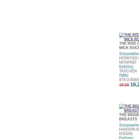
THE RISE 
MICK ROC
Συγγραφέας
HOSKYNS 
ΜΠΑΡΝΕΪ
Εκδότης:
TASCHEN
ISBN:
978-3-8365
16,
18,00
THE BIGG
BREASTS
Συγγραφέας
HANSON D
ΝΤΑΪΑΝ
Εκδότης: