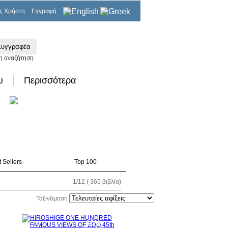
ς Χρήστη
Εγγραφή
0,00€
η αναζήτηση
υ
Περισσότερα
 Sellers
Top 100
1/12 ( 365 βιβλία)
Ταξινόμηση
0%
10%
τωση
έκπτωση