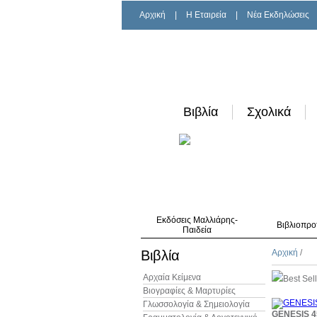
Αρχική
|
H Εταιρεία
|
Νέα Εκδηλώσεις
Βιβλία
Σχολικά
Εκδόσεις Μαλλιάρης-
Βιβλιοπρο
Παιδεία
Βιβλία
Αρχική
/
Αρχαία Κείμενα
Best Sel
Βιογραφίες & Μαρτυρίες
Γλωσσολογία & Σημειολογία
GENESIS 4