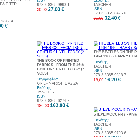
ISBN:
Εκδότης:
Τ & ΠΙΤΕΡ
978-3-8365-9993-1
TASCHEN
27,00 €
ISBN:
30,00
978-3-8365-8476-0
32,40 €
36,00
-9877-4
00 €
10%
1
έκπτωση
έκπ
THE BEATLES ON THE 
1964 1966 - HARRY BE
THE BOOK OF PRINTED
Εκδότης:
FABRICS - FROM THE 16th
TASCHEN
CENTURY UNTIL TODAY (2
ISBN:
VOLS)
978-3-8365-9818-7
Συγγραφέας:
16,20 €
18,00
GRIL - MARIOTTE AZIZA
Εκδότης:
TASCHEN
ISBN:
978-3-8365-6276-8
162,00 €
180,00
1
STEVE MCCURRY - ANI
έκπ
Εκδότης:
TASCHEN
ISBN:
978-3-8365-9703-6