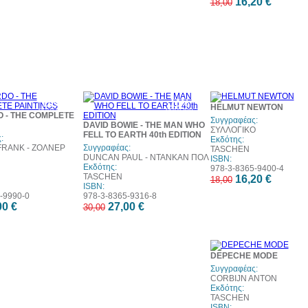
16,20 €
18,00
10%
10%
1
HELMUT NEWTON
έκπτωση
έκπτωση
έκπ
 - THE COMPLETE
Συγγραφέας:
DAVID BOWIE - THE MAN WHO
ΣΥΛΛΟΓΙΚΟ
FELL TO EARTH 40th EDITION
:
Εκδότης:
FRANK - ΖΟΛΝΕΡ
Συγγραφέας:
TASCHEN
DUNCAN PAUL - ΝΤΑΝΚΑΝ ΠΟΛ
ISBN:
Εκδότης:
978-3-8365-9400-4
TASCHEN
16,20 €
18,00
ISBN:
-9990-0
978-3-8365-9316-8
00 €
27,00 €
30,00
1
DEPECHE MODE
έκπ
Συγγραφέας:
CORBIJN ANTON
Εκδότης:
TASCHEN
ISBN: