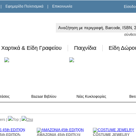
|
Εφημερίδα Πολιτισμικά
|
Επικοινωνία
Είσοδο
σύνθετ
Χαρτικά & Είδη Γραφείου
Παιχνίδια
Είδη Δώρο
τάσεις
Bazaar Βιβλίου
Νέες Κυκλοφορίες
Best
lers
|
Top
|
Όλα
10%
10%
1
5th EDITION
AMAZONIA 45th EDITION
COSTUME JEWELRY
έκπτωση
έκπτωση
έκπ