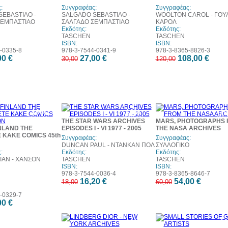
:
Συγγραφέας:
Συγγραφέας:
EBASTIAO -
SALGADO SEBASTIAO -
WOOLTON CAROL - ΓΟΥ
ΣΕΜΠΑΣΤΙΑΟ
ΣΑΛΓΑΔΟ ΣΕΜΠΑΣΤΙΑΟ
ΚΑΡΟΛ
Εκδότης:
Εκδότης:
TASCHEN
TASCHEN
ISBN:
ISBN:
-0335-8
978-3-7544-0341-9
978-3-8365-8826-3
00 €
27,00 €
108,00 €
30,00
120,00
10%
10%
1
έκπτωση
έκπτωση
έκπ
THE STAR WARS ARCHIVES
MARS, PHOTOGRAPHS 
NLAND THE
EPISODES I - VI 1977 - 2005
THE NASA ARCHIVES
 KAKE COMICS 45th
Συγγραφέας:
Συγγραφέας:
DUNCAN PAUL - ΝΤΑΝΚΑΝ ΠΟΛ
ΣΥΛΛΟΓΙΚΟ
:
Εκδότης:
Εκδότης:
IAN - ΧΑΝΣΟΝ
TASCHEN
TASCHEN
ISBN:
ISBN:
978-3-7544-0036-4
978-3-8365-8646-7
16,20 €
54,00 €
18,00
60,00
-0329-7
00 €
10%
1
έκπτωση
έκπ