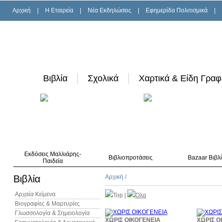
Αρχική
|
H Εταιρεία
|
Νέα Εκδηλώσεις
|
Εφημερίδα Πολιτισμικά
|
Βιβλία
Σχολικά
Χαρτικά & Είδη Γραφ
Εκδόσεις Μαλλιάρης-
Βιβλιοπροτάσεις
Bazaar Βιβλ
Παιδεία
Βιβλία
Αρχική
/
Αρχαία Κείμενα
Top
|
Όλα
Βιογραφίες & Μαρτυρίες
Γλωσσολογία & Σημειολογία
30%
ΧΩΡΙΣ ΟΙΚΟΓΕΝΕΙΑ
ΧΩΡΙΣ Ο
έκπτωση