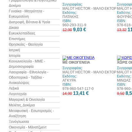
Γραμματολογία & Λογοτεχνικό
web
Συγγραφέας:
Συγγραφέ
Δοκίμιο
MALOT HECTOR - ΜΑΛΟ ΕΚΤΟΡ
MALOT H
Γυναίκα - Μητρότητα -
Εκδότης:
Εκδότης:
Εγκυμοσύνη
ΠΑΤΑΚΗΣ
ΦΟΥΡΦΟ
ISBN:
ISBN:
Διατροφή, Βότανα & Υγεία
960-293-311-9
978-618-
Δίκαιο
9,03 €
11
12,90
13,32
Εγκυκλοπαίδειες
Επιστήμες
Θρησκείες - Θεολογία
Ιατρική
Ιστορία
10%
Κοινωνιολογία - ΜΜΕ -
ΜΕ ΟΙΚΟΓΕΝΕΙΑ
ΧΩΡΙΣ Ο
έκπτωση
Δημοσιογραφία
Συγγραφέας:
Συγγραφέ
Λαογραφία - Εθνολογία -
MALOT HECTOR - ΜΑΛΟ ΕΚΤΟΡ
MALOT H
Εκδότης:
Εκδότης:
Οδοιπορικά - Ταξίδια -
ΑΓΚΥΡΑ
ΜΙΝΩΑΣ
Ανακαλύψεις
ISBN:
ISBN:
Λεξικά
978-960-547-117-0
978-960-
13,41 €
8,5
14,90
9,50
Λογοτεχνία
Μαγειρική & Οινολογία
Μελέτες, Δοκίμια
Μεταφυσική - Εσωτερισμός -
Αναζήτηση
Ξενόγλωσσα
Οικονομία - Μάνατζμεντ