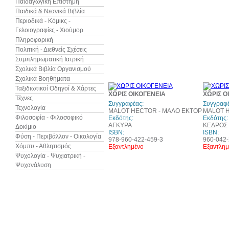
Παιδαγωγική Επιστήμη
Παιδικά & Νεανικά Βιβλία
Περιοδικά - Κόμικς -
Γελοιογραφίες - Χιούμορ
Πληροφορική
Πολιτική - Διεθνείς Σχέσεις
Συμπληρωματική Ιατρική
Σχολικά Βιβλία Οργανισμού
Σχολικά Βοηθήματα
Ταξιδιωτικοί Οδηγοί & Χάρτες
30%
ΧΩΡΙΣ ΟΙΚΟΓΕΝΕΙΑ
ΧΩΡΙΣ Ο
έκπτωση
Τέχνες
Συγγραφέας:
Συγγραφέ
Τεχνολογία
MALOT HECTOR - ΜΑΛΟ ΕΚΤΟΡ
MALOT H
Φιλοσοφία - Φιλοσοφικό
Εκδότης:
Εκδότης:
ΑΓΚΥΡΑ
ΚΕΔΡΟΣ
Δοκίμιο
ISBN:
ISBN:
Φύση - Περιβάλλον - Οικολογία
978-960-422-459-3
960-042-
Χόμπυ - Αθλητισμός
Εξαντλημένο
Εξαντλημ
Ψυχολογία - Ψυχιατρική -
Ψυχανάλυση