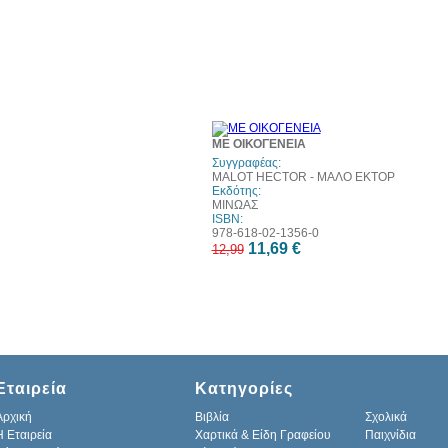
10%
ΜΕ ΟΙΚΟΓΕΝΕΙΑ
έκπτωση
Συγγραφέας:
MALOT HECTOR - ΜΑΛΟ ΕΚΤΟΡ
Εκδότης:
ΜΙΝΩΑΣ
ISBN:
978-618-02-1356-0
11,69 €
12,99
Εταιρεία
Κατηγορίες
Αρχική
Βιβλία
Σχολικά
H Εταιρεία
Χαρτικά & Είδη Γραφείου
Παιχνίδια