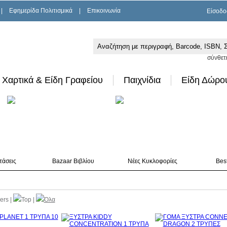
|
Εφημερίδα Πολιτισμικά
|
Επικοινωνία
Είσοδο
σύνθετ
Χαρτικά & Είδη Γραφείου
Παιχνίδια
Είδη Δώρο
τάσεις
Bazaar Βιβλίου
Νέες Κυκλοφορίες
Best
lers
|
Top
|
Όλα