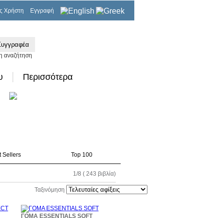
ς Χρήστη
Εγγραφή
0,00€
η αναζήτηση
υ
Περισσότερα
 Sellers
Top 100
1/8 ( 243 βιβλία)
Ταξινόμηση
ΓΟΜΑ ESSENTIALS SOFT