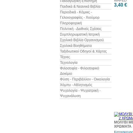
MAPED
Παιδαγωγική Επιστήμη
3,40 €
Παιδικά & Νεανικά Βιβλία
Περιοδικά - Κόμικς -
Γελοιογραφίες - Χιούμορ
Πληροφορική
Πολιτική - Διεθνείς Σχέσεις
Συμπληρωματική Ιατρική
Σχολικά Βιβλία Οργανισμού
Σχολικά Βοηθήματα
Ταξιδιωτικοί Οδηγοί & Χάρτες
Τέχνες
Τεχνολογία
Φιλοσοφία - Φιλοσοφικό
Δοκίμιο
Φύση - Περιβάλλον - Οικολογία
Χόμπυ - Αθλητισμός
Ψυχολογία - Ψυχιατρική -
Ψυχανάλυση
ΜΟΛΥΒΙ ΜΕ
ΧΡΩΜΑΤΑ
Κατασκευασ