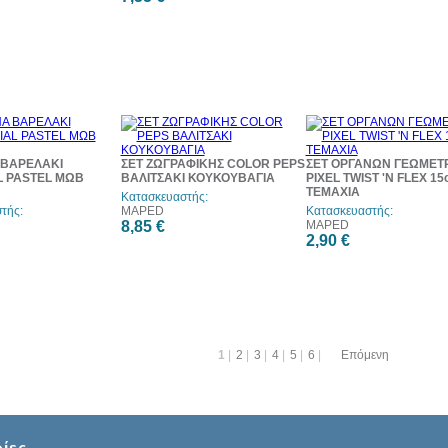
 ΒΑΡΕΛΑΚΙ
ΣΕΤ ΖΩΓΡΑΦΙΚΗΣ COLOR PEPS
ΣΕΤ ΟΡΓΑΝΩΝ ΓΕΩΜΕΤΡ
L PASTEL ΜΩΒ
ΒΑΛΙΤΣΑΚΙ ΚΟΥΚΟΥΒΑΓΙΑ
PIXEL TWIST 'N FLEX 15
ΤΕΜΑΧΙΑ
Κατασκευαστής:
τής:
MAPED
Κατασκευαστής:
8,85 €
MAPED
2,90 €
1
|
2
|
3
|
4
|
5
|
6
|
Επόμενη