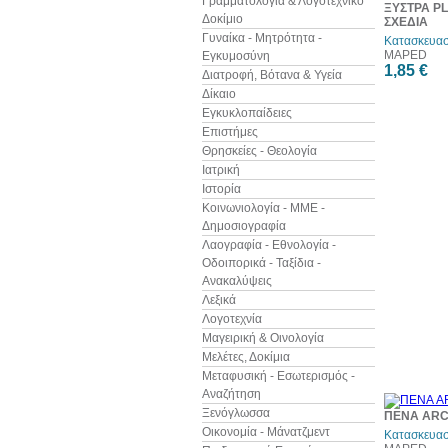
Γραμματολογία & Λογοτεχνικό
ΞΥΣΤΡΑ PL
Δοκίμιο
ΣΧΕΔΙΑ
Γυναίκα - Μητρότητα -
Κατασκευασ
MAPED
Εγκυμοσύνη
1,85 €
Διατροφή, Βότανα & Υγεία
Δίκαιο
Εγκυκλοπαίδειες
Επιστήμες
Θρησκείες - Θεολογία
Ιατρική
Ιστορία
Κοινωνιολογία - ΜΜΕ -
Δημοσιογραφία
Λαογραφία - Εθνολογία -
Οδοιπορικά - Ταξίδια -
Ανακαλύψεις
Λεξικά
Λογοτεχνία
Μαγειρική & Οινολογία
Μελέτες, Δοκίμια
Μεταφυσική - Εσωτερισμός -
Αναζήτηση
Ξενόγλωσσα
ΠΕΝΑ ARCT
Οικονομία - Μάνατζμεντ
Κατασκευασ