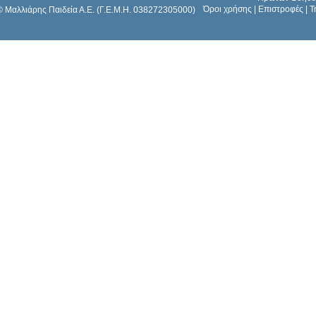
Όροι χρήσης
|
Επιστροφές
|
Τ
© Μαλλιάρης Παιδεία Α.Ε. (Γ.Ε.Μ.Η. 038272305000)