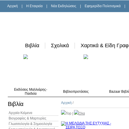
Αρχική
|
H Εταιρεία
|
Νέα Εκδηλώσεις
|
Εφημερίδα Πολιτισμικά
|
Βιβλία
Σχολικά
Χαρτικά & Είδη Γραφ
Εκδόσεις Μαλλιάρης-
Βιβλιοπροτάσεις
Bazaar Βιβλ
Παιδεία
Βιβλία
Αρχική
/
Αρχαία Κείμενα
Top
|
Όλα
Βιογραφίες & Μαρτυρίες
Γλωσσολογία & Σημειολογία
30%
έκπτωση