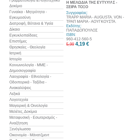
Γραμματολογία & Λογοτεχνικό
Η ΜΕΛΩΔΙΑ ΤΗΣ ΕΥΤΥΧΙΑΣ -
web
Δοκίμιο
ΣΕΙΡΑ ΤΟΞΟ
Γυναίκα - Μητρότητα -
Συγγραφέας:
TRAPP MARIA - AUGUSTA. VON -
Εγκυμοσύνη
ΤΡΑΠ ΜΑΡΙΑ - ΑΟΥΓΚΟΥΣΤΑ.
Διατροφή, Βότανα & Υγεία
Εκδότης:
Δίκαιο
ΠΑΠΑΔΟΠΟΥΛΟΣ
ISBN:
Εγκυκλοπαίδειες
960-412-560-5
Επιστήμες
4,19 €
5,99
Θρησκείες - Θεολογία
Ιατρική
Ιστορία
Κοινωνιολογία - ΜΜΕ -
Δημοσιογραφία
Λαογραφία - Εθνολογία -
Οδοιπορικά - Ταξίδια -
Ανακαλύψεις
Λεξικά
Λογοτεχνία
Μαγειρική & Οινολογία
Μελέτες, Δοκίμια
Μεταφυσική - Εσωτερισμός -
Αναζήτηση
Ξενόγλωσσα
Οικονομία - Μάνατζμεντ