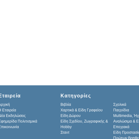
Εταιρεία
Κατηγορίες
Αρχική
Βιβλία
Σχολικά
H Εταιρεία
Χαρτικά & Είδη Γραφείου
Παιχνίδια
Νέα Εκδηλώσεις
Είδη Δώρου
Multimedia, Ήχ
Εφημερίδα Πολιτισμικά
Είδη Σχεδίου, Ζωγραφικής &
Αναλώσιμα & Ε
Επικοινωνία
Hobby
Εποχιακά
Σταντ
Είδη Προστασί
Πρώτων Βοηθε