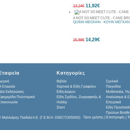
10%
11,92€
έκπτωση
13,24€
A NOT SO MEET CUTE - CANE BR
QUINN MEGHAN - ΚΟΥΙΝ ΜΕΓΚΑΝ
10%
14,29€
έκπτωση
15,88€
10%
Εταιρεία
Κατηγορίες
έκπτωση
Αρχική
Βιβλία
Σχολικά
H Εταιρεία
Χαρτικά & Είδη Γραφείου
Παιχνίδια
Νέα Εκδηλώσεις
Είδη Δώρου
Multimedia, Ήχ
Εφημερίδα Πολιτισμικά
Είδη Σχεδίου, Ζωγραφικής &
Αναλώσιμα & Ε
Επικοινωνία
Hobby
Εποχιακά
Σταντ
Είδη Προστασί
Πρώτων Βοηθε
Όροι χρήσης
|
Επιστροφές
|
Τ
© Μαλλιάρης Παιδεία Α.Ε. (Γ.Ε.Μ.Η. 038272305000)