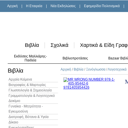
Αρχική
|
H Εταιρεία
|
Νέα Εκδηλώσεις
|
Εφημερίδα Πολιτισμικά
|
Βιβλία
Σχολικά
Χαρτικά & Είδη Γραφ
Εκδόσεις Μαλλιάρης-
Βιβλιοπροτάσεις
Bazaar Βιβλ
Παιδεία
Βιβλία
Αρχική
/
Βιβλία
/
Ξενόγλωσσα
/
Λογοτεχνικά
Αρχαία Κείμενα
Βιογραφίες & Μαρτυρίες
Γλωσσολογία & Σημειολογία
Γραμματολογία & Λογοτεχνικό
Δοκίμιο
Γυναίκα - Μητρότητα -
Εγκυμοσύνη
Διατροφή, Βότανα & Υγεία
Δίκαιο
Εγκυκλοπαίδειες