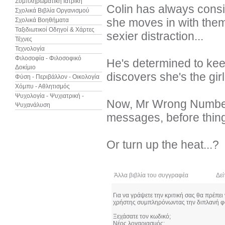
Συμπληρωματική Ιατρική
Colin has always conside
Σχολικά Βιβλία Οργανισμού
she moves in with them,
Σχολικά Βοηθήματα
Ταξιδιωτικοί Οδηγοί & Χάρτες
sexier distraction...
Τέχνες
Τεχνολογία
Φιλοσοφία - Φιλοσοφικό
He's determined to keep
Δοκίμιο
discovers she's the gir
Φύση - Περιβάλλον - Οικολογία
Χόμπυ - Αθλητισμός
Ψυχολογία - Ψυχιατρική -
Now, Mr Wrong Number
Ψυχανάλυση
messages, before thin
Or turn up the heat...?
Άλλα βιβλία του συγγραφέα
Δεί
Για να γράψετε την κριτική σας θα πρέπει
χρήστης συμπληρόνωντας την διπλανή φ
Ξεχάσατε τον κωδικό;
Νέος λογαριασμός;