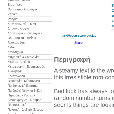
Επιστήμες
Κ
Θρησκείες - Θεολογία
Σ
Ιατρική
Δ
Ιστορία
10%
Σ
έκπτωση
Κοινωνιολογία - ΜΜΕ -
I
Δημοσιογραφία
Λαογραφία - Εθνολογία -
μεγέθυνση φωτογραφίας
Οδοιπορικά - Ταξίδια -
Ανακαλύψεις
Share
|
Λεξικά
Λογοτεχνία
Μαγειρική & Οινολογία
Περιγραφή
Μελέτες, Δοκίμια
Μεταφυσική - Εσωτερισμός -
A steamy text to the 
Αναζήτηση
this irresistible rom-
Ξενόγλωσσα
Οικονομία - Μάνατζμεντ
Παιδαγωγική Επιστήμη
Bad luck has always fo
Παιδικά & Νεανικά Βιβλία
Περιοδικά - Κόμικς -
random number turns into
Γελοιογραφίες - Χιούμορ
seems things are lookin
Πληροφορική
Πολιτική - Διεθνείς Σχέσεις