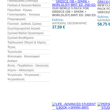
Παιδαγωγική Επιστήμη
Παιδικά & Νεανικά Βιβλία
NEW CL
OUR WORLD 5 PACK FOR
PACK F
Περιοδικά - Κόμικς -
GREECE (SB + SPARK +
GRECE(
Γελοιογραφίες - Χιούμορ
WORLDLIST) BRIT. ED. 2ND ED.
Εκδότης:
Πληροφορική
Εκδότης:
NATION
NATIONAL GEOGRAPHIC
Πολιτική - Διεθνείς Σχέσεις
58,75 
37,59 €
Συμπληρωματική Ιατρική
Σχολικά Βιβλία Οργανισμού
Σχολικά Βοηθήματα
Ταξιδιωτικοί Οδηγοί & Χάρτες
Τέχνες
Τεχνολογία
Φιλοσοφία - Φιλοσοφικό
Δοκίμιο
Φύση - Περιβάλλον - Οικολογία
Χόμπυ - Αθλητισμός
Ψυχολογία - Ψυχιατρική -
Ψυχανάλυση