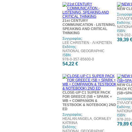
NEW CL
Συγγραφέ
ΣΥΛΛΟΓΙ
21st CENTURY
Εκδότης:
COMMUNICATION - LISTENING,
NATION
SPEAKING AND CRITICAL
ISBN:
THINKING
978-202-
Συγγραφέας:
39,39 
LEE CHRISTIEN - ΛΙ ΚΡΙΣΤΙΕΝ
Εκδότης:
NATIONAL GEOGRAPHIC
ISBN:
978-0-357-85600-0
54,22 €
NEW CL
PACK F
CLOSE-UP C1 SUPER PACK
(SB+SP
FOR GREECE (SB + SPARK +
Συγγραφέ
WB + COMPANION &
ΣΥΛΛΟΓΙ
TESTBOOK & NOTEBOOK) 2ND
Εκδότης:
ED
NATION
Συγγραφέας:
ISBN:
HEALAN ANGELA, GORMLEY
978-202-
KATRINA
79,89 
Εκδότης:
NATIONAL GEOGRAPHIC