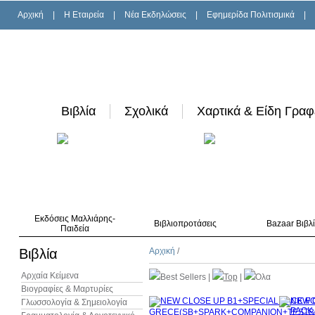
Αρχική
|
H Εταιρεία
|
Νέα Εκδηλώσεις
|
Εφημερίδα Πολιτισμικά
|
Βιβλία
Σχολικά
Χαρτικά & Είδη Γραφ
Εκδόσεις Μαλλιάρης-
Βιβλιοπροτάσεις
Bazaar Βιβλ
Παιδεία
Βιβλία
Αρχική
/
Αρχαία Κείμενα
Best Sellers
|
Top
|
Όλα
Βιογραφίες & Μαρτυρίες
Γλωσσολογία & Σημειολογία