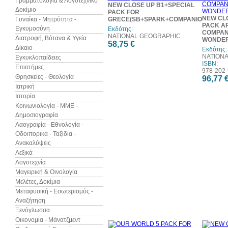
Γραμματολογία & Λογοτεχνικό
NEW CLOSE UP B1+SPECIAL
Δοκίμιο
PACK FOR
NEW CL
Γυναίκα - Μητρότητα -
GRECE(SB+SPARK+COMPANION+TEST
PACK AP
Εγκυμοσύνη
Εκδότης:
COMPAN
NATIONAL GEOGRAPHIC
Διατροφή, Βότανα & Υγεία
WONDER
58,75 €
Δίκαιο
Εκδότης:
NATION
Εγκυκλοπαίδειες
ISBN:
Επιστήμες
978-202-
Θρησκείες - Θεολογία
96,77 
Ιατρική
Ιστορία
Κοινωνιολογία - ΜΜΕ -
Δημοσιογραφία
Λαογραφία - Εθνολογία -
Οδοιπορικά - Ταξίδια -
Ανακαλύψεις
Λεξικά
Λογοτεχνία
Μαγειρική & Οινολογία
Μελέτες, Δοκίμια
Μεταφυσική - Εσωτερισμός -
Αναζήτηση
Ξενόγλωσσα
Οικονομία - Μάνατζμεντ