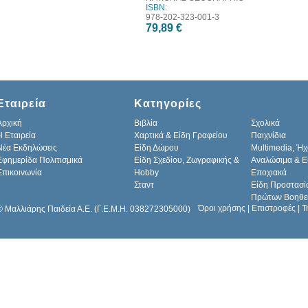
ISBN:
978-202-323-001-3
79,89 €
Εταιρεία
Κατηγορίες
Αρχική
Βιβλία
Σχολικά
H Εταιρεία
Χαρτικά & Είδη Γραφείου
Παιχνίδια
Νέα Εκδηλώσεις
Είδη Δώρου
Multimedia, Ήχ
Εφημερίδα Πολιτισμικά
Είδη Σχεδίου, Ζωγραφικής &
Αναλώσιμα & Ε
Επικοινωνία
Hobby
Εποχιακά
Σταντ
Είδη Προστασί
Πρώτων Βοηθε
Όροι χρήσης
|
Επιστροφές
|
Τ
© Μαλλιάρης Παιδεία Α.Ε. (Γ.Ε.Μ.Η. 038272305000)