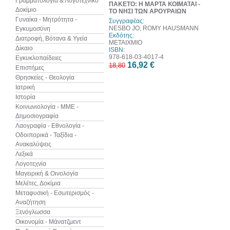
Γραμματολογία & Λογοτεχνικό
ΠΑΚΕΤΟ: Η ΜΑΡΤΑ ΚΟΙΜΑΤΑΙ -
Δοκίμιο
ΤΟ ΝΗΣΙ ΤΩΝ ΑΡΟΥΡΑΙΩΝ
Γυναίκα - Μητρότητα -
Συγγραφέας:
NESBO JO, ROMY HAUSMANN
Εγκυμοσύνη
Εκδότης:
Διατροφή, Βότανα & Υγεία
ΜΕΤΑΙΧΜΙΟ
Δίκαιο
ISBN:
978-618-03-4017-4
Εγκυκλοπαίδειες
16,92 €
18,80
Επιστήμες
Θρησκείες - Θεολογία
Ιατρική
Ιστορία
Κοινωνιολογία - ΜΜΕ -
Δημοσιογραφία
Λαογραφία - Εθνολογία -
Οδοιπορικά - Ταξίδια -
Ανακαλύψεις
Λεξικά
Λογοτεχνία
Μαγειρική & Οινολογία
Μελέτες, Δοκίμια
Μεταφυσική - Εσωτερισμός -
Αναζήτηση
Ξενόγλωσσα
Οικονομία - Μάνατζμεντ