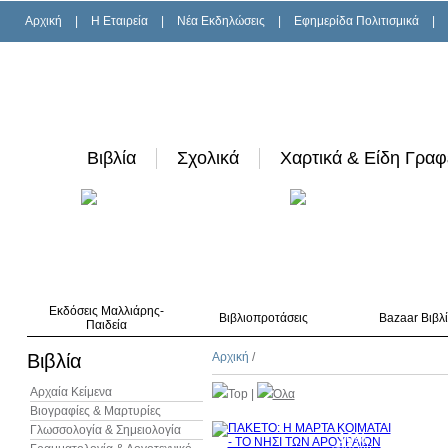
Αρχική
|
H Εταιρεία
|
Νέα Εκδηλώσεις
|
Εφημερίδα Πολιτισμικά
|
Βιβλία
Σχολικά
Χαρτικά & Είδη Γραφ
Εκδόσεις Μαλλιάρης-
Βιβλιοπροτάσεις
Bazaar Βιβλ
Παιδεία
Βιβλία
Αρχική
/
Αρχαία Κείμενα
Top
|
Όλα
Βιογραφίες & Μαρτυρίες
Γλωσσολογία & Σημειολογία
10%
έκπτωση