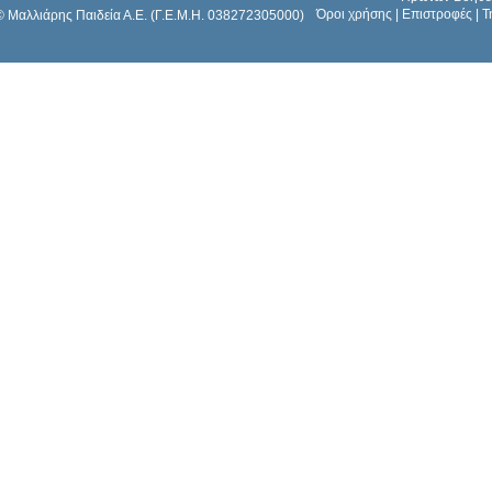
Όροι χρήσης
|
Επιστροφές
|
Τ
© Μαλλιάρης Παιδεία Α.Ε. (Γ.Ε.Μ.Η. 038272305000)