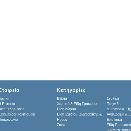
Εταιρεία
Κατηγορίες
Αρχική
Βιβλία
Σχολικά
H Εταιρεία
Χαρτικά & Είδη Γραφείου
Παιχνίδια
Νέα Εκδηλώσεις
Είδη Δώρου
Multimedia, Ήχ
Εφημερίδα Πολιτισμικά
Είδη Σχεδίου, Ζωγραφικής &
Αναλώσιμα & Ε
Επικοινωνία
Hobby
Εποχιακά
Σταντ
Είδη Προστασί
Πρώτων Βοηθε