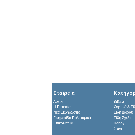
Εταιρεία
Κατηγορ
Αρχική
Βιβλία
H Εταιρεία
Χαρτικά & Εί
Νέα Εκδηλώσεις
Είδη Δώρου
Εφημερίδα Πολιτισμικά
Είδη Σχεδίου
Επικοινωνία
Hobby
Σταντ