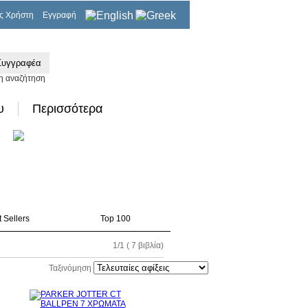
ς Χρήστη
Εγγραφή
0,00€
η αναζήτηση
υ
Περισσότερα
 Sellers
Top 100
1/1 ( 7 βιβλία)
Ταξινόμηση