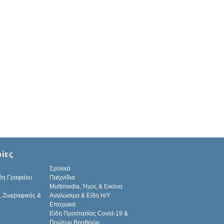
ίες
Σχολικά
δη Γραφείου
Παιχνίδια
Multimedia, Ήχος & Εικόνα
, Ζωγραφικής &
Αναλώσιμα & Είδη Η/Υ
Εποχιακά
Είδη Προστασίας Covid-19 &
Πρώτων Βοηθειών