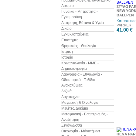
Γραμματολογία & Λογοτεχνικό
Δοκίμιο
ΣΤΥΛΟ PA
NEW YORK
Γυναίκα - Μητρότητα -
BALLPEN
Εγκυμοσύνη
Κατασκευασ
Διατροφή, Βότανα & Υγεία
PARKER
Δίκαιο
41,00 €
Εγκυκλοπαίδειες
Επιστήμες
Θρησκείες - Θεολογία
Ιατρική
Ιστορία
Κοινωνιολογία - ΜΜΕ -
Δημοσιογραφία
Λαογραφία - Εθνολογία -
Οδοιπορικά - Ταξίδια -
Ανακαλύψεις
Λεξικά
Λογοτεχνία
Μαγειρική & Οινολογία
Μελέτες, Δοκίμια
Μεταφυσική - Εσωτερισμός -
Αναζήτηση
Ξενόγλωσσα
Οικονομία - Μάνατζμεντ
ΠΕΝΑ PAR