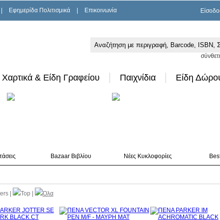
|
Εφημερίδα Πολιτισμικά
|
Επικοινωνία
Είσοδο
σύνθετ
Χαρτικά & Είδη Γραφείου
Παιχνίδια
Είδη Δώρο
τάσεις
Bazaar Βιβλίου
Νέες Κυκλοφορίες
Best
lers
|
Top
|
Όλα