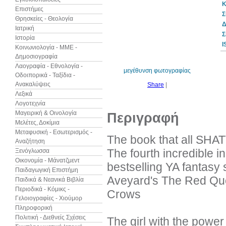
Κ
Επιστήμες
Σ
Θρησκείες - Θεολογία
Δ
Ιατρική
Σ
Ιστορία
10%
I
έκπτωση
Κοινωνιολογία - ΜΜΕ -
Δημοσιογραφία
Λαογραφία - Εθνολογία -
μεγέθυνση φωτογραφίας
Οδοιπορικά - Ταξίδια -
Ανακαλύψεις
Share
|
Λεξικά
Λογοτεχνία
Μαγειρική & Οινολογία
Περιγραφή
Μελέτες, Δοκίμια
Μεταφυσική - Εσωτερισμός -
The book that all SHAT
Αναζήτηση
The fourth incredible 
Ξενόγλωσσα
Οικονομία - Μάνατζμεντ
bestselling YA fantasy 
Παιδαγωγική Επιστήμη
Aveyard's The Red Que
Παιδικά & Νεανικά Βιβλία
Περιοδικά - Κόμικς -
Crows
Γελοιογραφίες - Χιούμορ
Πληροφορική
Πολιτική - Διεθνείς Σχέσεις
The girl with the power 