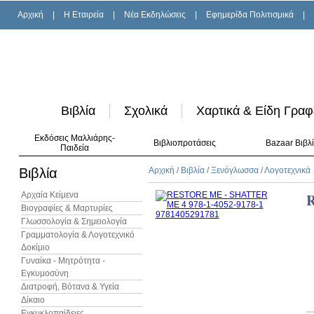
Αρχική
|
H Εταιρεία
|
Νέα Εκδηλώσεις
|
Εφημερίδα Πολιτισμικά
|
Βιβλία
Σχολικά
Χαρτικά & Είδη Γραφ
Εκδόσεις Μαλλιάρης-
Βιβλιοπροτάσεις
Bazaar Βιβλ
Παιδεία
Βιβλία
Αρχική
/
Βιβλία
/
Ξενόγλωσσα
/
Λογοτεχνικά
Αρχαία Κείμενα
Βιογραφίες & Μαρτυρίες
Γλωσσολογία & Σημειολογία
Γραμματολογία & Λογοτεχνικό
Δοκίμιο
Γυναίκα - Μητρότητα -
Εγκυμοσύνη
Διατροφή, Βότανα & Υγεία
Δίκαιο
Εγκυκλοπαίδειες