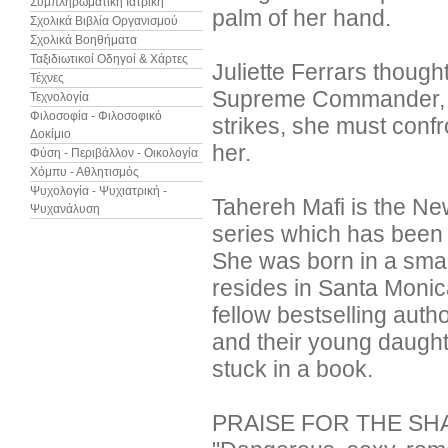
Συμπληρωματική Ιατρική
palm of her hand.
Σχολικά Βιβλία Οργανισμού
Σχολικά Βοηθήματα
Ταξιδιωτικοί Οδηγοί & Χάρτες
Juliette Ferrars thoug
Τέχνες
Supreme Commander, a
Τεχνολογία
Φιλοσοφία - Φιλοσοφικό
strikes, she must conf
Δοκίμιο
her.
Φύση - Περιβάλλον - Οικολογία
Χόμπυ - Αθλητισμός
Ψυχολογία - Ψυχιατρική -
Tahereh Mafi is the Ne
Ψυχανάλυση
series which has been 
She was born in a smal
resides in Santa Monic
fellow bestselling auth
and their young daught
stuck in a book.
PRAISE FOR THE SH