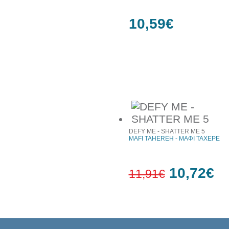
10,59€
Συχνά αγοράζονται μαζί
DEFY ME - SHATTER ME 5
MAFI TAHEREH - ΜΑΦΙ ΤΑΧΕΡΕ
10,72€
11,91€
10%
έκπτωση