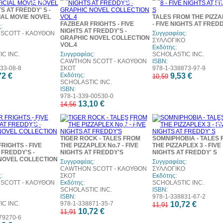
10%
10%
1
έκπτωση
έκπτωση
έκπ
S AT FREDDY' S -
IAL MOVIE NOVEL
TALES FROM THE PIZZA
FAZBEAR FRIGHTS - FIVE
- FIVE NIGHTS AT FREDD
:
NIGHTS AT FREDDY'S -
SCOTT - ΚΑΟΥΘΟΝ
Συγγραφέας:
GRAPHIC NOVEL COLLECTION
ΣΥΛΛΟΓΙΚΟ
VOL.4
Εκδότης:
C INC.
Συγγραφέας:
SCHOLASTIC INC.
CAWTHON SCOTT - ΚΑΟΥΘΟΝ
ISBN:
33-08-8
ΣΚΟΤ
978-1-338873-97-9
72 €
Εκδότης:
9,53 €
10,59
SCHOLASTIC INC.
ISBN:
978-1-339-00530-0
13,10 €
14,56
10%
10%
1
έκπτωση
έκπτωση
έκπ
TIGER ROCK - TALES FROM
SOMNIPHOBIA - TALES
RIGHTS - FIVE
THE PIZZAPLEX No.7 - FIVE
THE PIZZAPLEX 3 - FIVE
 FREDDY'S -
NIGHTS AT FREDDY'S
NIGHTS AT FREDDY' S
NOVEL COLLECTION
Συγγραφέας:
Συγγραφέας:
CAWTHON SCOTT - ΚΑΟΥΘΟΝ
ΣΥΛΛΟΓΙΚΟ
:
ΣΚΟΤ
Εκδότης:
SCOTT - ΚΑΟΥΘΟΝ
Εκδότης:
SCHOLASTIC INC.
SCHOLASTIC INC.
ISBN:
ISBN:
978-1-338831-67-2
C INC.
978-1-338871-35-7
10,72 €
11,91
10,72 €
11,91
79270-6