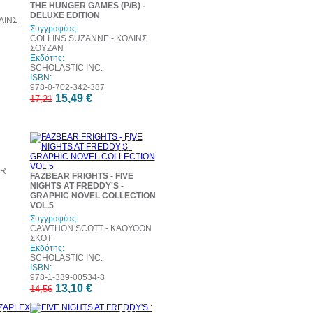
THE HUNGER GAMES (P/B) -
DELUXE EDITION
ΛΙΝΣ
Συγγραφέας:
COLLINS SUZANNE - ΚΟΛΙΝΣ
ΣΟΥΖΑΝ
Εκδότης:
SCHOLASTIC INC.
ISBN:
978-0-702-342-387
15,49 €
17,21
0%
10%
τωση
έκπτωση
ER
FAZBEAR FRIGHTS - FIVE
NIGHTS AT FREDDY'S -
GRAPHIC NOVEL COLLECTION
VOL.5
Συγγραφέας:
CAWTHON SCOTT - ΚΑΟΥΘΟΝ
ΣΚΟΤ
Εκδότης:
SCHOLASTIC INC.
ISBN:
978-1-339-00534-8
13,10 €
14,56