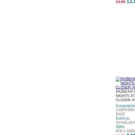
13,
14,56
FAZBEAR F
NIGHTS AT
CLOSER V
Συγγραφέας
CAWTHON 
ΣΚΟΤ
Εκδότης:
SCHOLASTI
ISBN:
978-1-3385