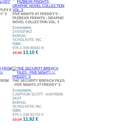
0%
10%
τωση
έκπτωση
PLEX 8
Y' S
FIVE NIGHTS AT FREDDY'S :
FAZBEAR FRIGHTS : GRAPHIC
NOVEL COLLECTION VOL. 3
Συγγραφέας:
ΣΥΛΛΟΓΙΚΟ
Εκδότης:
SCHOLASTIC INC.
ISBN:
978-1-338-86042-9
13,10 €
14,56
0%
10%
τωση
έκπτωση
 FROM
THE SECURITY BREACH FILES
- FIVE NIGHTS AT FREDDY' S
Συγγραφέας:
CAWTHON SCOTT - ΚΑΟΥΘΟΝ
ΣΚΟΤ
Εκδότης:
SCHOLASTIC INC.
ISBN:
978-1-338-82732-3
11,92 €
13,24