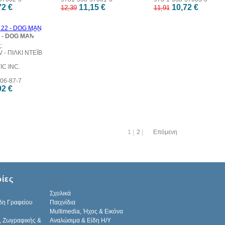
72 €
11,15 €
10,72 €
12,39
11,91
10%
2 - DOG MAN
έκπτωση
:
 - ΠΙΛΚΙ ΝΤΕΪΒ
C INC.
06-87-7
92 €
1
|
2
|
Επόμενη
ίες
Σχολικά
δη Γραφείου
Παιχνίδια
Multimedia, Ήχος & Εικόνα
, Ζωγραφικής &
Αναλώσιμα & Είδη Η/Υ