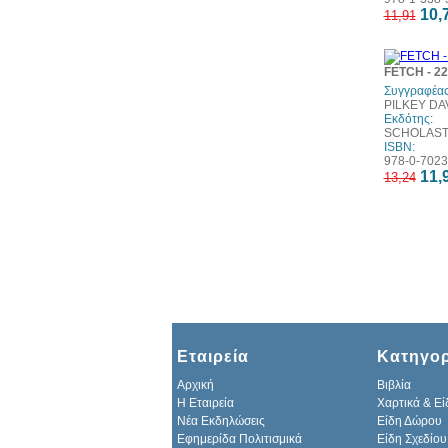
10,
11,91
FETCH - 2
Συγγραφέας
PILKEY DAV
Εκδότης:
SCHOLASTI
ISBN:
978-0-7023
11,
13,24
Εταιρεία
Κατηγορ
Αρχική
Βιβλία
H Εταιρεία
Χαρτικά & Εί
Νέα Εκδηλώσεις
Είδη Δώρου
Εφημερίδα Πολιτισμικά
Είδη Σχεδίου