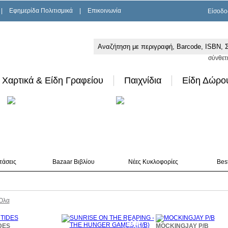
|
Εφημερίδα Πολιτισμικά
|
Επικοινωνία
Είσοδο
σύνθετ
Χαρτικά & Είδη Γραφείου
Παιχνίδια
Είδη Δώρο
τάσεις
Bazaar Βιβλίου
Νέες Κυκλοφορίες
Best
Όλα
10%
10%
1
DES
MOCKINGJAY P/B
έκπτωση
έκπτωση
έκπ