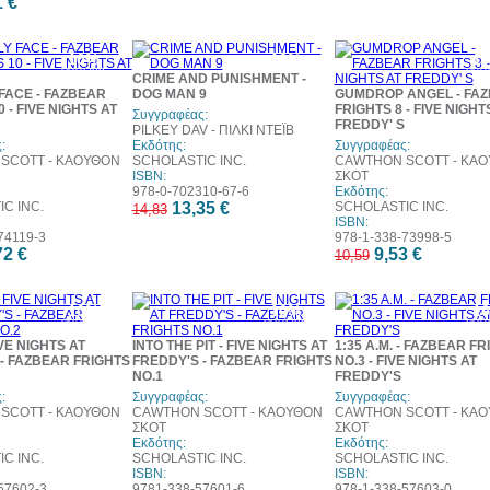
1 €
10%
10%
1
έκπτωση
έκπτωση
έκπ
CRIME AND PUNISHMENT -
FACE - FAZBEAR
DOG MAN 9
GUMDROP ANGEL - FA
 - FIVE NIGHTS AT
FRIGHTS 8 - FIVE NIGHT
Συγγραφέας:
FREDDY' S
PILKEY DAV - ΠΙΛΚΙ ΝΤΕΪΒ
:
Εκδότης:
Συγγραφέας:
SCOTT - ΚΑΟΥΘΟΝ
SCHOLASTIC INC.
CAWTHON SCOTT - ΚΑ
ISBN:
ΣΚΟΤ
978-0-702310-67-6
Εκδότης:
C INC.
13,35 €
SCHOLASTIC INC.
14,83
ISBN:
74119-3
978-1-338-73998-5
72 €
9,53 €
10,59
10%
10%
1
έκπτωση
έκπτωση
έκπ
IVE NIGHTS AT
INTO THE PIT - FIVE NIGHTS AT
1:35 A.M. - FAZBEAR F
- FAZBEAR FRIGHTS
FREDDY'S - FAZBEAR FRIGHTS
NO.3 - FIVE NIGHTS AT
NO.1
FREDDY'S
:
Συγγραφέας:
Συγγραφέας:
SCOTT - ΚΑΟΥΘΟΝ
CAWTHON SCOTT - ΚΑΟΥΘΟΝ
CAWTHON SCOTT - ΚΑ
ΣΚΟΤ
ΣΚΟΤ
Εκδότης:
Εκδότης:
C INC.
SCHOLASTIC INC.
SCHOLASTIC INC.
ISBN:
ISBN:
57602-3
9781-338-57601-6
978-1-338-57603-0