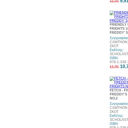
9,9
11,01
FRIENDLY 
FRIGHTS 10
FREDDY' S
Συγγραφέας
CAWTHON 
ΣΚΟΤ
Εκδότης:
SCHOLASTI
ISBN:
978-1-338-
10,
11,91
FETCH - F
FREDDY'S 
NO.2
Συγγραφέας
CAWTHON 
ΣΚΟΤ
Εκδότης:
SCHOLASTI
ISBN:
978-1-338-