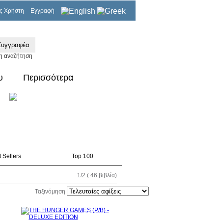
ς Χρήστη
Εγγραφή
0,00€
η αναζήτηση
υ
Περισσότερα
 Sellers
Top 100
1/2 ( 46 βιβλία)
Ταξινόμηση
0%
10%
τωση
έκπτωση