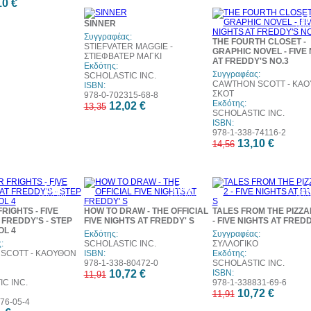
10 €
10%
1
SINNER
έκπτωση
έκπ
Συγγραφέας:
THE FOURTH CLOSET -
STIEFVATER MAGGIE -
GRAPHIC NOVEL - FIVE
ΣΤΙΕΦΒΑΤΕΡ ΜΑΓΚΙ
AT FREDDY'S NO.3
Εκδότης:
Συγγραφέας:
SCHOLASTIC INC.
CAWTHON SCOTT - ΚΑ
ISBN:
ΣΚΟΤ
978-0-702315-68-8
Εκδότης:
12,02 €
13,35
SCHOLASTIC INC.
ISBN:
978-1-338-74116-2
13,10 €
14,56
10%
10%
1
έκπτωση
έκπτωση
έκπ
RIGHTS - FIVE
HOW TO DRAW - THE OFFICIAL
TALES FROM THE PIZZA
 FREDDY'S - STEP
FIVE NIGHTS AT FREDDY' S
- FIVE NIGHTS AT FREDD
OL 4
Εκδότης:
Συγγραφέας:
:
SCHOLASTIC INC.
ΣΥΛΛΟΓΙΚΟ
SCOTT - ΚΑΟΥΘΟΝ
ISBN:
Εκδότης:
978-1-338-80472-0
SCHOLASTIC INC.
10,72 €
ISBN:
11,91
C INC.
978-1-338831-69-6
10,72 €
11,91
76-05-4