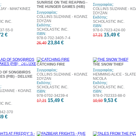
SUNRISE ON THE REAPING -
:
Συγγραφέας:
THE HUNGER GAMES (H/B)
JAY - ΜΑΚΓΚΙΝΕΣ
COLLINS SUZANNE - ΚΟ
Συγγραφέας:
ΣΟΥΖΑΝ
COLLINS SUZANNE - ΚΟΛΙΝΣ
Εκδότης:
ΣΟΥΖΑΝ
C INC.
SCHOLASTIC INC.
Εκδότης:
ISBN:
SCHOLASTIC INC.
37-55-0
978-0-7023-424-00
ISBN:
72 €
15,49 €
17,21
978-0-702-3405-7-4
23,84 €
26,49
10%
10%
1
CATCHING FIRE
THE SNOW THIEF
έκπτωση
έκπτωση
έκπ
Συγγραφέας:
Συγγραφέας:
D OF SONGBIRDS
COLLINS SUZANNE - ΚΟΛΙΝΣ
HEMMING ALICE - SLAT
S (P/B) - DELUXE
ΣΟΥΖΑΝ
NICOLA
Εκδότης:
Εκδότης:
:
SCHOLASTIC INC.
SCHOLASTIC INC.
UZANNE - ΚΟΛΙΝΣ
ISBN:
ISBN:
978-0702-34239-4
978-0-702333-88-0
15,49 €
9,53 €
17,21
10,59
C INC.
342-370
49 €