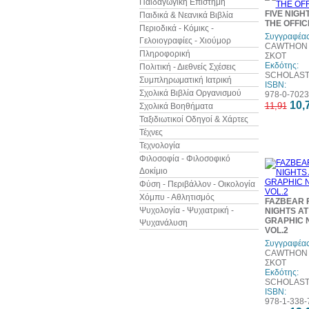
Παιδαγωγική Επιστήμη
FIVE NIGHT
Παιδικά & Νεανικά Βιβλία
THE OFFIC
Περιοδικά - Κόμικς -
Συγγραφέας
Γελοιογραφίες - Χιούμορ
CAWTHON 
Πληροφορική
ΣΚΟΤ
Εκδότης:
Πολιτική - Διεθνείς Σχέσεις
SCHOLASTI
Συμπληρωματική Ιατρική
ISBN:
Σχολικά Βιβλία Οργανισμού
978-0-7023
10,
11,91
Σχολικά Βοηθήματα
Ταξιδιωτικοί Οδηγοί & Χάρτες
Τέχνες
Τεχνολογία
Φιλοσοφία - Φιλοσοφικό
Δοκίμιο
Φύση - Περιβάλλον - Οικολογία
Χόμπυ - Αθλητισμός
FAZBEAR F
Ψυχολογία - Ψυχιατρική -
NIGHTS AT
GRAPHIC 
Ψυχανάλυση
VOL.2
Συγγραφέας
CAWTHON 
ΣΚΟΤ
Εκδότης:
SCHOLASTI
ISBN:
978-1-338-