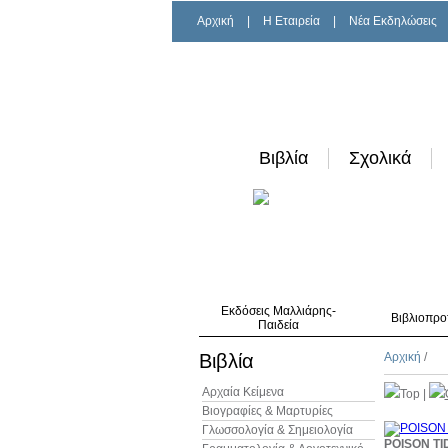
Αρχική
|
H Εταιρεία
|
Νέα Εκδηλώσεις
Βιβλία
Σχολικά
Εκδόσεις Μαλλιάρης-
Βιβλιοπρο
Παιδεία
Βιβλία
Αρχική
/
Αρχαία Κείμενα
Top
|
Βιογραφίες & Μαρτυρίες
Γλωσσολογία & Σημειολογία
POISON TI