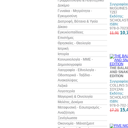
Γραμματολογία & Λογοτεχνικό
Συγγραφέας
Δοκίμιο
McGUINES 
Γυναίκα - Μητρότητα -
ΤΖΕΪ
Εγκυμοσύνη
Εκδότης:
SCHOLASTI
Διατροφή, Βότανα & Υγεία
ISBN:
Δίκαιο
978-0-7023
Εγκυκλοπαίδειες
10,
11,91
Επιστήμες
Θρησκείες - Θεολογία
Ιατρική
Ιστορία
Κοινωνιολογία - ΜΜΕ -
Δημοσιογραφία
THE BALA
Λαογραφία - Εθνολογία -
AND SNAKE
Οδοιπορικά - Ταξίδια -
EDITION
Ανακαλύψεις
Συγγραφέας
COLLINS S
Λεξικά
ΣΟΥΖΑΝ
Λογοτεχνία
Εκδότης:
Μαγειρική & Οινολογία
SCHOLASTI
ISBN:
Μελέτες, Δοκίμια
978-0-702-
Μεταφυσική - Εσωτερισμός -
15,
17,21
Αναζήτηση
Ξενόγλωσσα
Οικονομία - Μάνατζμεντ