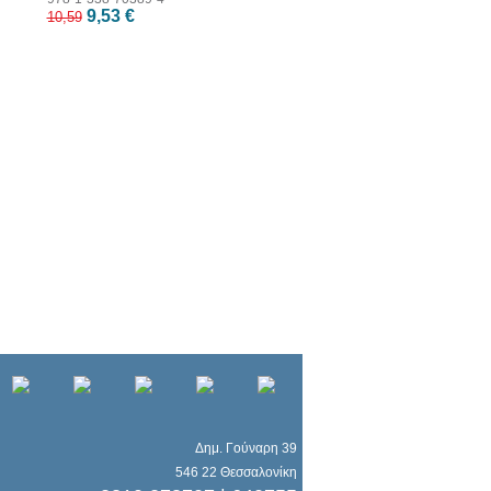
9,53 €
10,59
Δημ. Γούναρη 39
546 22 Θεσσαλονίκη