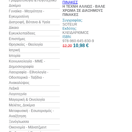
Γραμματολογία & Λογοτεχνικό
Δοκίμιο
Η ΤΕΧΝΗ ΑΛΛΙΩΣ - ΒΑΛΕ
ΧΡΩΜΑ ΣΕ ΔΙΑΣΗΜΟΥΣ
Γυναίκα - Μητρότητα -
ΠΙΝΑΚΕΣ
Εγκυμοσύνη
Συγγραφέας:
Διατροφή, Βότανα & Υγεία
SOTEUR
Δίκαιο
Εκδότης:
ΚΛΕΙΔΑΡΙΘΜΟΣ
Εγκυκλοπαίδειες
ISBN:
Επιστήμες
978-960-645-830-9
Θρησκείες - Θεολογία
10,98 €
12,20
Ιατρική
Ιστορία
Κοινωνιολογία - ΜΜΕ -
Δημοσιογραφία
Λαογραφία - Εθνολογία -
Οδοιπορικά - Ταξίδια -
Ανακαλύψεις
Λεξικά
Λογοτεχνία
Μαγειρική & Οινολογία
Μελέτες, Δοκίμια
Μεταφυσική - Εσωτερισμός -
Αναζήτηση
Ξενόγλωσσα
Οικονομία - Μάνατζμεντ