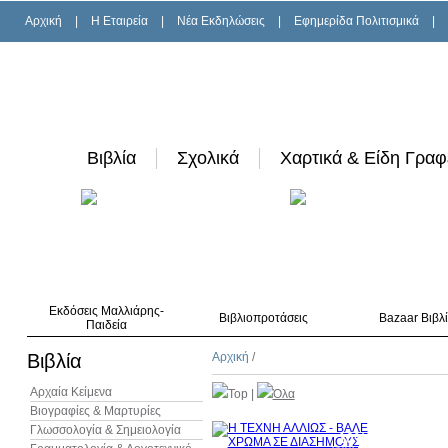
Αρχική
|
H Εταιρεία
|
Νέα Εκδηλώσεις
|
Εφημερίδα Πολιτισμικά
|
Βιβλία
Σχολικά
Χαρτικά & Είδη Γραφ
Εκδόσεις Μαλλιάρης-
Βιβλιοπροτάσεις
Bazaar Βιβλ
Παιδεία
Βιβλία
Αρχική
/
Αρχαία Κείμενα
Top
|
Όλα
Βιογραφίες & Μαρτυρίες
Γλωσσολογία & Σημειολογία
10%
έκπτωση