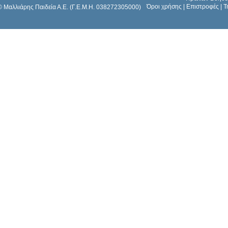
Όροι χρήσης
|
Επιστροφές
|
Τ
© Μαλλιάρης Παιδεία Α.Ε. (Γ.Ε.Μ.Η. 038272305000)