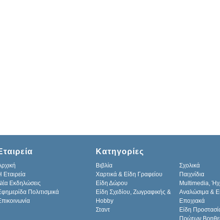
Εταιρεία
Κατηγορίες
Αρχική
Βιβλία
Σχολικά
H Εταιρεία
Χαρτικά & Είδη Γραφείου
Παιχνίδια
Νέα Εκδηλώσεις
Είδη Δώρου
Multimedia, Ήχ
Εφημερίδα Πολιτισμικά
Είδη Σχεδίου, Ζωγραφικής &
Αναλώσιμα & Ε
Επικοινωνία
Hobby
Εποχιακά
Σταντ
Είδη Προστασί
Πρώτων Βοηθε