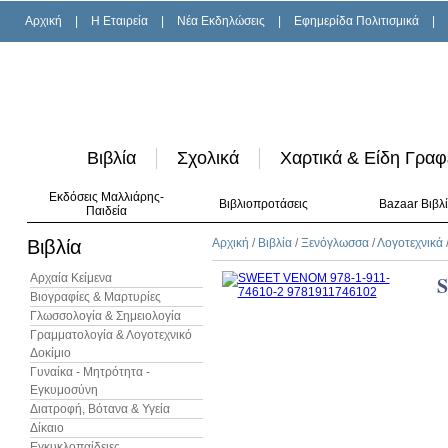
Αρχική
|
H Εταιρεία
|
Νέα Εκδηλώσεις
|
Εφημερίδα Πολιτισμικά
|
Βιβλία
Σχολικά
Χαρτικά & Είδη Γραφ
Εκδόσεις Μαλλιάρης-
Βιβλιοπροτάσεις
Bazaar Βιβλ
Παιδεία
Βιβλία
Αρχική
/
Βιβλία
/
Ξενόγλωσσα
/
Λογοτεχνικά
Αρχαία Κείμενα
Βιογραφίες & Μαρτυρίες
Γλωσσολογία & Σημειολογία
Γραμματολογία & Λογοτεχνικό
Δοκίμιο
Γυναίκα - Μητρότητα -
Εγκυμοσύνη
Διατροφή, Βότανα & Υγεία
Δίκαιο
Εγκυκλοπαίδειες