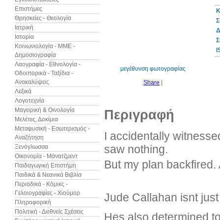
Επιστήμες
Κ
Θρησκείες - Θεολογία
Σ
Ιατρική
Δ
Ιστορία
10%
Σ
έκπτωση
Κοινωνιολογία - ΜΜΕ -
I
Δημοσιογραφία
Λαογραφία - Εθνολογία -
μεγέθυνση φωτογραφίας
Οδοιπορικά - Ταξίδια -
Ανακαλύψεις
Share
|
Λεξικά
Λογοτεχνία
Μαγειρική & Οινολογία
Περιγραφή
Μελέτες, Δοκίμια
Μεταφυσική - Εσωτερισμός -
I accidentally witnesse
Αναζήτηση
saw nothing.
Ξενόγλωσσα
Οικονομία - Μάνατζμεντ
But my plan backfired. 
Παιδαγωγική Επιστήμη
Παιδικά & Νεανικά Βιβλία
Περιοδικά - Κόμικς -
Γελοιογραφίες - Χιούμορ
Jude Callahan isnt jus
Πληροφορική
Πολιτική - Διεθνείς Σχέσεις
Hes also determined t