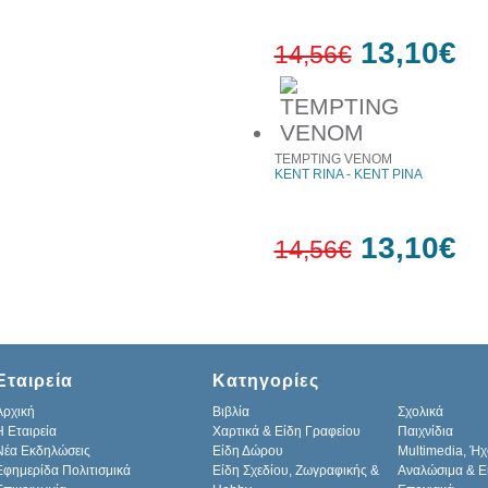
13,10€
14,56€
10%
έκπτωση
TEMPTING VENOM
KENT RINA - ΚΕΝΤ ΡΙΝΑ
13,10€
14,56€
10%
έκπτωση
Εταιρεία
Κατηγορίες
Αρχική
Βιβλία
Σχολικά
H Εταιρεία
Χαρτικά & Είδη Γραφείου
Παιχνίδια
Νέα Εκδηλώσεις
Είδη Δώρου
Multimedia, Ήχ
Εφημερίδα Πολιτισμικά
Είδη Σχεδίου, Ζωγραφικής &
Αναλώσιμα & Ε