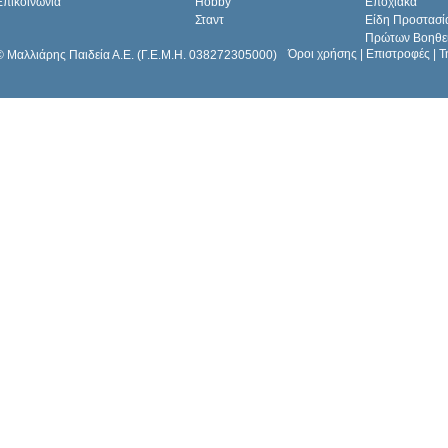
Επικοινωνία
Hobby
Εποχιακά
Σταντ
Είδη Προστασί
Πρώτων Βοηθε
Όροι χρήσης
|
Επιστροφές
|
Τ
© Μαλλιάρης Παιδεία Α.Ε. (Γ.Ε.Μ.Η. 038272305000)