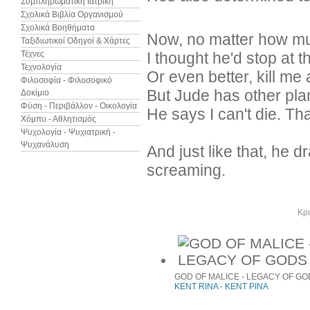
Συμπληρωματική Ιατρική
Σχολικά Βιβλία Οργανισμού
Σχολικά Βοηθήματα
Now, no matter how muc
Ταξιδιωτικοί Οδηγοί & Χάρτες
Τέχνες
I thought he'd stop at t
Τεχνολογία
Or even better, kill me
Φιλοσοφία - Φιλοσοφικό
But Jude has other pla
Δοκίμιο
Φύση - Περιβάλλον - Οικολογία
He says I can't die. Tha
Χόμπυ - Αθλητισμός
Ψυχολογία - Ψυχιατρική -
Ψυχανάλυση
And just like that, he 
screaming.
Άλλα βιβλία του συγγραφέα
Κρι
GOD OF MALICE - LEGACY OF GO
KENT RINA - ΚΕΝΤ ΡΙΝΑ