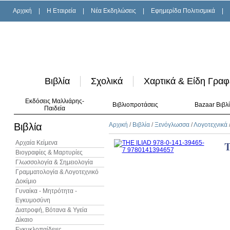
Αρχική
|
H Εταιρεία
|
Νέα Εκδηλώσεις
|
Εφημερίδα Πολιτισμικά
|
Βιβλία
Σχολικά
Χαρτικά & Είδη Γραφ
Εκδόσεις Μαλλιάρης-
Βιβλιοπροτάσεις
Bazaar Βιβλ
Παιδεία
Βιβλία
Αρχική
/
Βιβλία
/
Ξενόγλωσσα
/
Λογοτεχνικά
Αρχαία Κείμενα
Βιογραφίες & Μαρτυρίες
Γλωσσολογία & Σημειολογία
Γραμματολογία & Λογοτεχνικό
Δοκίμιο
Γυναίκα - Μητρότητα -
Εγκυμοσύνη
Διατροφή, Βότανα & Υγεία
Δίκαιο
Εγκυκλοπαίδειες