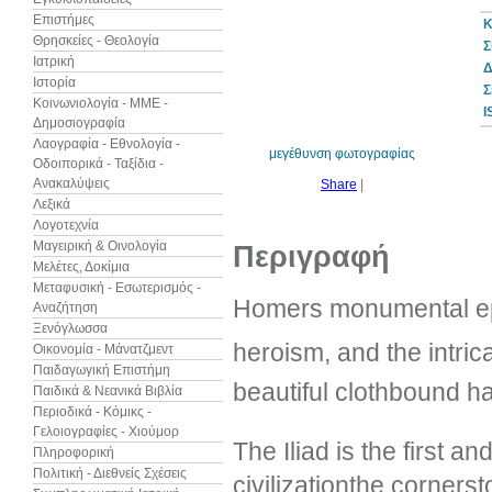
Επιστήμες
Κ
Θρησκείες - Θεολογία
Σ
Ιατρική
Δ
Ιστορία
10%
Σ
έκπτωση
Κοινωνιολογία - ΜΜΕ -
I
Δημοσιογραφία
Λαογραφία - Εθνολογία -
μεγέθυνση φωτογραφίας
Οδοιπορικά - Ταξίδια -
Ανακαλύψεις
Share
|
Λεξικά
Λογοτεχνία
Μαγειρική & Οινολογία
Περιγραφή
Μελέτες, Δοκίμια
Μεταφυσική - Εσωτερισμός -
Homers monumental epi
Αναζήτηση
Ξενόγλωσσα
heroism, and the intric
Οικονομία - Μάνατζμεντ
Παιδαγωγική Επιστήμη
beautiful clothbound h
Παιδικά & Νεανικά Βιβλία
Περιοδικά - Κόμικς -
Γελοιογραφίες - Χιούμορ
The Iliad is the first a
Πληροφορική
Πολιτική - Διεθνείς Σχέσεις
civilizationthe corner